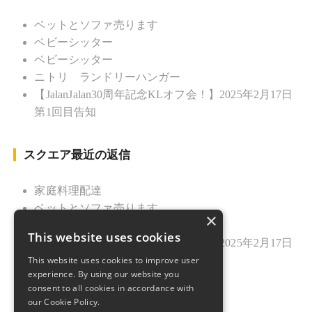
ベットとソファ売ります
ベビーシッター
ベビーシッター
ニトリ ランドリーハンガー
【JalanJalan30周年記念KLオフ会！】2025年2月17日
第1回目告知
スクエア最近の返信
家庭料理配達
ベットとソファ売ります
×
ニトリ ランドリーハンガー
This website uses cookies
【JalanJalan30周年記念KLオフ会！】2025年2月17日
This website uses cookies to improve user
第1回目告知
experience. By using our website you
久しぶりのご挨拶
consent to all cookies in accordance with
our Cookie Policy.