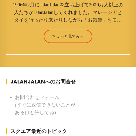
1996年2月にJalanJalanを立ち上げて2000万人以上の
人たちがJalanJalanしてくれました。マレーシアと
タイを行ったり来たりしながら「お気楽」をモッ
トーに鼻くそほじりながらやってます。 山森 淳
（Jun Yamamori） 生年月日 ：1959年7月4日(61
ちょっと見てみる
才) 生まれ ：香港(3才まで) 育
ち ：東京杉並(西荻窪) 家族 ：
妻、長男、長女 趣味 ：写真 スポー
ツ ：水泳(浜名湾流古式泳法、競泳平泳
ぎ) テニス、スキー、ロードバイ
JALANJALANへのお問合せ
ク ソフトボール
KLソフトボール「JalanJalan」「J Bothers」の監
督 BKKソフトボール「おぼんこ
お問合わせフォーム
ぼん 」監督 マレーシア歴：1991年から31年目 タ
(すぐに返信できないことが
イ歴 ：2001年から21年目
あるけど許してね)
Instagram ：”junjalan” Facebook ：”Jun
Yamamori”
スクエア最近のトピック