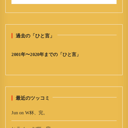
今
:
日
の
ひ
と
過去の「ひと言」
言
」
ア
2001年〜2020年までの「ひと言」
ー
カ
イ
ブ
最近のツッコミ
Jun
on
W杯、完。