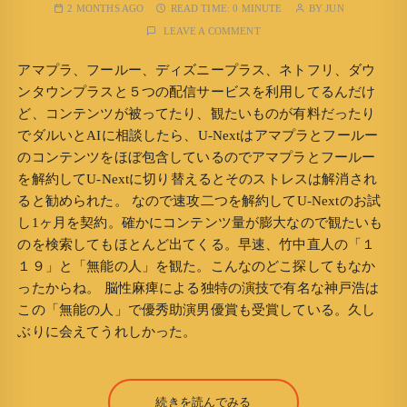
2 MONTHS AGO
READ TIME:
0 MINUTE
BY
JUN
LEAVE A COMMENT
アマプラ、フールー、ディズニープラス、ネトフリ、ダウ
ンタウンプラスと５つの配信サービスを利用してるんだけ
ど、コンテンツが被ってたり、観たいものが有料だったり
でダルいとAIに相談したら、U-Nextはアマプラとフールー
のコンテンツをほぼ包含しているのでアマプラとフールー
を解約してU-Nextに切り替えるとそのストレスは解消され
ると勧められた。 なので速攻二つを解約してU-Nextのお試
し1ヶ月を契約。確かにコンテンツ量が膨大なので観たいも
のを検索してもほとんど出てくる。早速、竹中直人の「１
１９」と「無能の人」を観た。こんなのどこ探してもなか
ったからね。 脳性麻痺による独特の演技で有名な神戸浩は
この「無能の人」で優秀助演男優賞も受賞している。久し
ぶりに会えてうれしかった。
続きを読んでみる