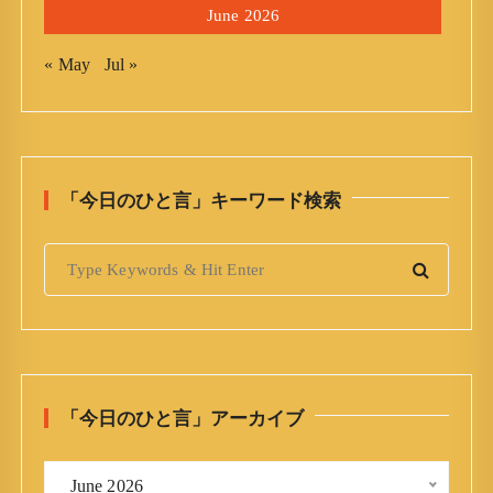
June 2026
« May
Jul »
「今日のひと言」キーワード検索
S
e
a
r
c
h
「今日のひと言」アーカイブ
f
o
「
r
 June 2026 