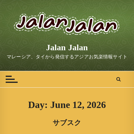
S
k
i
p
t
o
Jalan Jalan
c
o
マレーシア、タイから発信するアジアお気楽情報サイト
n
t
e
n
t
Day:
June 12, 2026
サブスク