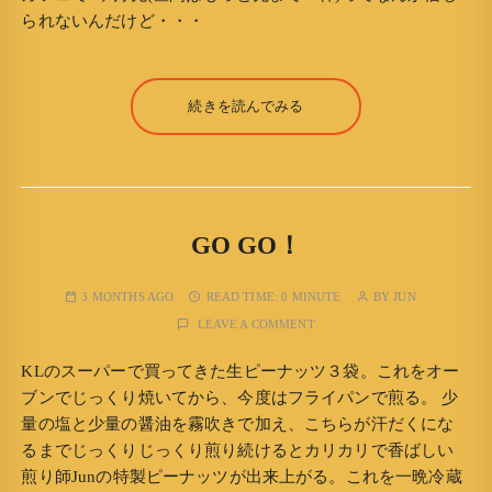
られないんだけど・・・
続きを読んでみる
GO GO！
3 MONTHS AGO
READ TIME:
0 MINUTE
BY
JUN
LEAVE A COMMENT
KLのスーパーで買ってきた生ピーナッツ３袋。これをオー
ブンでじっくり焼いてから、今度はフライパンで煎る。 少
量の塩と少量の醤油を霧吹きで加え、こちらが汗だくにな
るまでじっくりじっくり煎り続けるとカリカリで香ばしい
煎り師Junの特製ピーナッツが出来上がる。これを一晩冷蔵