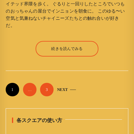
イテッド界隈を歩く。 ぐるりと一回りしたところでいつも
のおっちゃんの屋台でインニョンを朝食に。 このゆる〜い
空気と気兼ねないチャイニーズたちとの触れ合いが好き
だ。
続きを読んでみる
P
1
…
3
NEXT
o
s
t
各スクエアの使い方
s
n