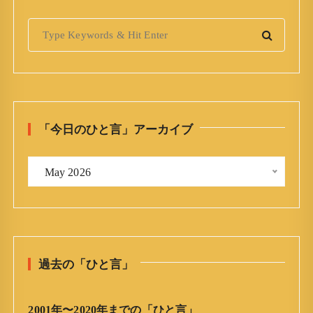
S
e
a
r
c
h
「今日のひと言」アーカイブ
f
o
「
r
 May 2026 
今
:
日
の
ひ
と
過去の「ひと言」
言
」
ア
2001年〜2020年までの「ひと言」