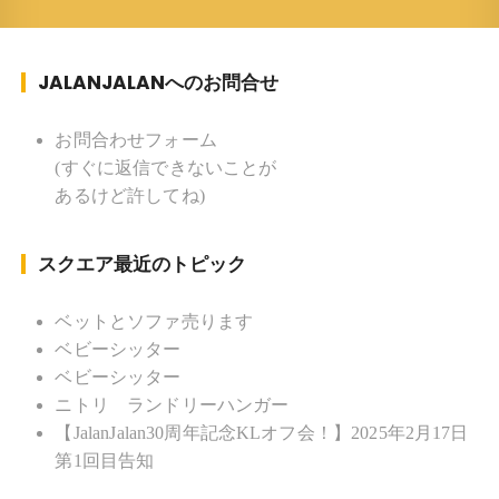
ツ ：水泳(浜名湾流古式泳法、競泳平泳
ぎ) テニス、スキー、ロードバイ
JALANJALANへのお問合せ
ク ソフトボール
KLソフトボール「JalanJalan」「J Bothers」の監
督 BKKソフトボール「おぼんこ
お問合わせフォーム
ぼん 」監督 マレーシア歴：1991年から31年目 タ
(すぐに返信できないことが
イ歴 ：2001年から21年目
あるけど許してね)
Instagram ：”junjalan” Facebook ：”Jun
Yamamori”
スクエア最近のトピック
ベットとソファ売ります
ベビーシッター
ベビーシッター
ニトリ ランドリーハンガー
【JalanJalan30周年記念KLオフ会！】2025年2月17日
第1回目告知