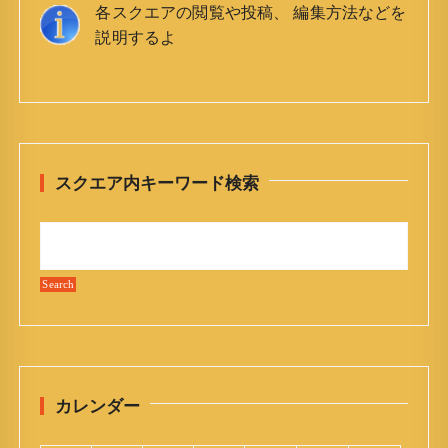
各スクエアの閲覧や投稿、 編集方法などを
a
説明するよ
v
i
g
a
t
スクエア内キーワード検索
i
o
n
カレンダー