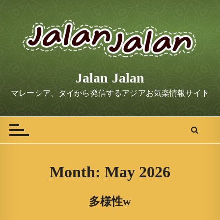
S
k
i
p
t
o
Jalan Jalan
c
o
マレーシア、タイから発信するアジアお気楽情報サイト
n
t
e
n
t
Month:
May 2026
多様性w