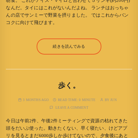
朝食。 これがアイス・マイロと合わせて５リンギ(約200円)
なんだ。タイにはこれがないんだよね。 ランチはおっちゃ
んの店でサンミーで野菜を摂りました。 ではこれからバン
コクに向けて飛びます。
続きを読んでみる
歩く。
3 MONTHS AGO
READ TIME:
0 MINUTE
BY
JUN
LEAVE A COMMENT
今日は午前2件、午後2件ミーティングで資源の枯れてきた
頭をだいぶ使った。動きたくない、早く寝たい、けどアプ
リを見るとまだ6000歩しか歩けてないので、夕食後にあと