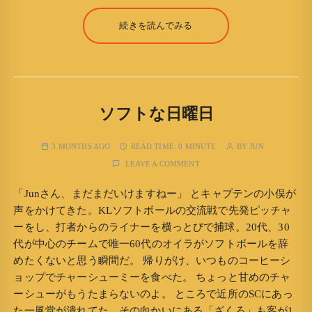
続きを読んでみる
ソフトな日曜日
3 MONTHS AGO
READ TIME:
0 MINUTE
BY
JUN
LEAVE A COMMENT
「Junさん、まだまだいけますねー」 とキャプテンの小俣が
声をかけてきた。KLソフトボールの交流戦で先発ピッチャ
ーをし、打者からのライナーを横っとびで捕球。20代、30
代が中心のチームで唯一60代のオイラがソフトボールを辞
めたくないと思う瞬間だ。 帰りがけ、いつものコーヒーシ
ョップでチャーシューミーを食べた。 ちょっと甘めのチャ
ーシューがもうたまらないのよ。 ところで近所のSCにあっ
た一風堂が潰れてた。その向かいにある「ざくろ」も客が1