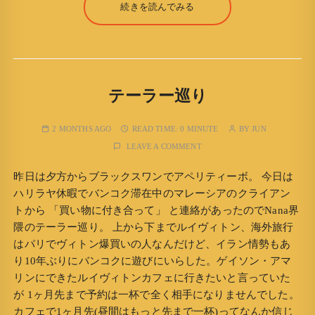
続きを読んでみる
テーラー巡り
2 MONTHS AGO
READ TIME:
0 MINUTE
BY
JUN
LEAVE A COMMENT
昨日は夕方からブラックスワンでアペリティーボ。 今日は
ハリラヤ休暇でバンコク滞在中のマレーシアのクライアン
トから 「買い物に付き合って」 と連絡があったのでNana界
隈のテーラー巡り。 上から下までルイヴィトン、海外旅行
はパリでヴィトン爆買いの人なんだけど、イラン情勢もあ
り10年ぶりにバンコクに遊びにいらした。ゲイソン・アマ
リンにできたルイヴィトンカフェに行きたいと言っていた
が 1ヶ月先まで予約は一杯で全く相手になりませんでした。
カフェで1ヶ月先(昼間はもっと先まで一杯)ってなんか信じ