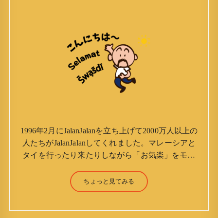
1996年2月にJalanJalanを立ち上げて2000万人以上の
人たちがJalanJalanしてくれました。マレーシアと
タイを行ったり来たりしながら「お気楽」をモッ
トーに鼻くそほじりながらやってます。 山森 淳
（Jun Yamamori） 生年月日 ：1959年7月4日(61
ちょっと見てみる
才) 生まれ ：香港(3才まで) 育
ち ：東京杉並(西荻窪) 家族 ：
妻、長男、長女 趣味 ：写真 スポー