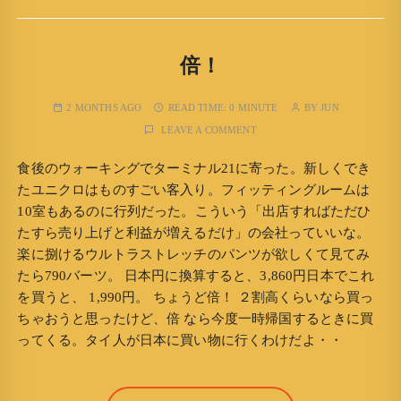
倍！
2 MONTHS AGO
READ TIME:
0 MINUTE
BY
JUN
LEAVE A COMMENT
食後のウォーキングでターミナル21に寄った。新しくでき
たユニクロはものすごい客入り。フィッティングルームは
10室もあるのに行列だった。こういう「出店すればただひ
たすら売り上げと利益が増えるだけ」の会社っていいな。
楽に捌けるウルトラストレッチのパンツが欲しくて見てみ
たら790バーツ。 日本円に換算すると、3,860円日本でこれ
を買うと、 1,990円。 ちょうど倍！ ２割高くらいなら買っ
ちゃおうと思ったけど、倍 なら今度一時帰国するときに買
ってくる。タイ人が日本に買い物に行くわけだよ・・