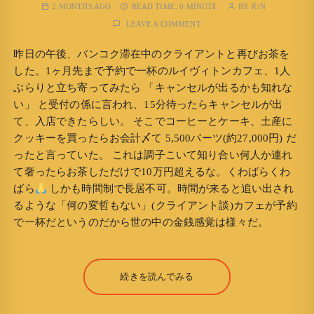
2 MONTHS AGO
READ TIME:
0 MINUTE
BY
JUN
LEAVE A COMMENT
昨日の午後、バンコク滞在中のクライアントと再びお茶を
した。1ヶ月先まで予約で一杯のルイヴィトンカフェ、1人
ぶらりと立ち寄ってみたら 「キャンセルが出るかも知れな
い」 と受付の係に言われ、15分待ったらキャンセルが出
て、入店できたらしい。 そこでコーヒーとケーキ、土産に
クッキーを買ったらお会計〆て 5,500バーツ(約27,000円) だ
ったと言っていた。 これは調子こいて知り合い何人か連れ
て奢ったらお茶しただけで10万円超えるな。くわばらくわ
ばら
しかも時間制で長居不可。時間が来ると追い出され
るような「何の変哲もない」(クライアント談)カフェが予約
で一杯だというのだから世の中の金銭感覚は様々だ。
続きを読んでみる