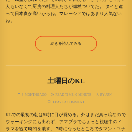
人もいなくて厨房の料理人たちが頬杖ついてた。 タイと違
って日本食が高いからね。マレーシアではあまり人気ない
ね。
続きを読んでみる
土曜日のKL
3 MONTHS AGO
READ TIME:
0 MINUTE
BY
JUN
LEAVE A COMMENT
KLでの最初の朝は5時に目が覚める。外はまだ真っ暗なので
ウォーキングにも出れず、アマプラでちょっと視聴中のド
ラマを観て時間を潰す。 7時になったところでタマン・ユナ