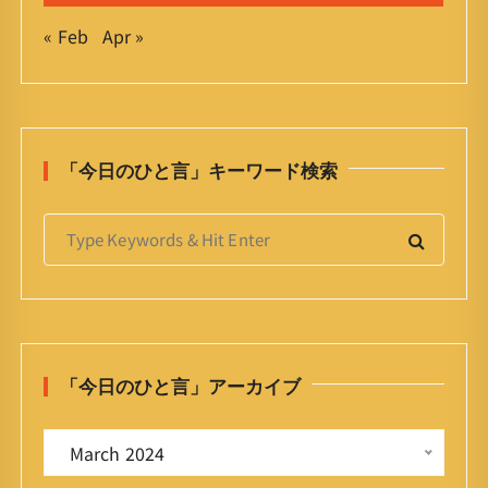
« Feb
Apr »
「今日のひと言」キーワード検索
S
e
a
r
c
h
「今日のひと言」アーカイブ
f
o
「
r
 March 2024 
今
: