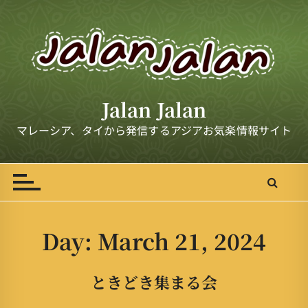
S
k
i
p
t
o
Jalan Jalan
c
o
マレーシア、タイから発信するアジアお気楽情報サイト
n
t
e
n
t
Day:
March 21, 2024
ときどき集まる会