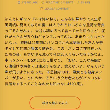
2 YEARS AGO
READ TIME:
0 MINUTE
BY
JUN
LEAVE A COMMENT
ほんとにギャンブルは怖いねぇ。こんなに華やかで人生順
風満帆に見えてもその裏には人それぞれいろんな重荷を背負
ってるんだねぇ。 大谷も辞めろって言ってたと思うけど、泥
沼だったんだろうねギャンブルってのは。あまりにももった
いない。 昨晩は11年前にバンコクから本帰国した友人が来
タイして仲間が集まり飲み会。この「バンコク在住長い人
たちの会」もずいぶん減って今は20人くらいだろうかねぇ。
中心メンバーも50代に差し掛かり、「おい、こんな時間か
ら唐揚げや海老マヨ注文すんなよ、食えないよ」なんていう
声が飛ぶようになった。 不思議なのは、男女とも独身メン
バーが多い。というか、そういうクセ者たちがバンコクに
長居をするってことなのかも知れないけど(笑)。
続きを読んでみる