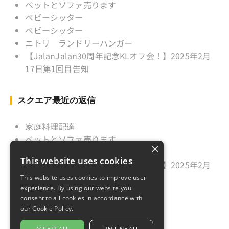
ベットとソファ売ります
ベビーシッター
ベビーシッター
ニトリ ランドリーハンガー
【JalanJalan30周年記念KLオフ会！】2025年2月
17日第1回目告知
スクエア最近の返信
家庭料理配達
ベットとソファ売ります
×
ニトリ ランドリーハンガー
This website uses cookies
【JalanJalan30周年記念KLオフ会！】2025年2月
17日第1回目告知
This website uses cookies to improve user
experience. By using our website you
久しぶりのご挨拶
consent to all cookies in accordance with
our Cookie Policy.
ACCEPT ALL
DECLINE ALL