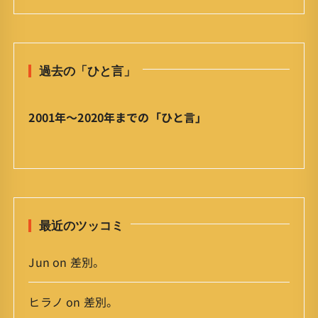
日
の
ひ
と
過去の「ひと言」
言
」
ア
2001年〜2020年までの「ひと言」
ー
カ
イ
ブ
最近のツッコミ
Jun
on
差別。
ヒラノ
on
差別。