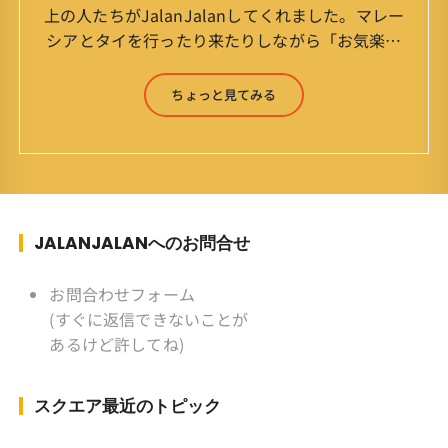
上の人たちがJalanJalanしてくれました。マレー
シアとタイを行ったり来たりしながら「お気楽」
をモットーに鼻くそほじりながらやってます。 山
森 淳（Jun Yamamori） 生年月日 ：1959年
ちょっと見てみる
7月4日(61才) 生まれ ：香港(3才まで)
育ち ：東京杉並(西荻窪) 家
族 ：妻、長男、長女 趣味 ：写真
スポーツ ：水泳(浜名湾流古式泳法、競泳平泳
ぎ) テニス、スキー、ロードバイ
ク ソフトボール
JALANJALANへのお問合せ
KLソフトボール「JalanJalan」「J Bothers」の
監督 BKKソフトボール「おぼん
お問合わせフォーム
こぼん 」監督 マレーシア歴：1991年から31年
(すぐに返信できないことが
目 タイ歴 ：2001年から21年目
あるけど許してね)
Instagram ：”junjalan” Facebook ：”Jun
Yamamori”
スクエア最近のトピック