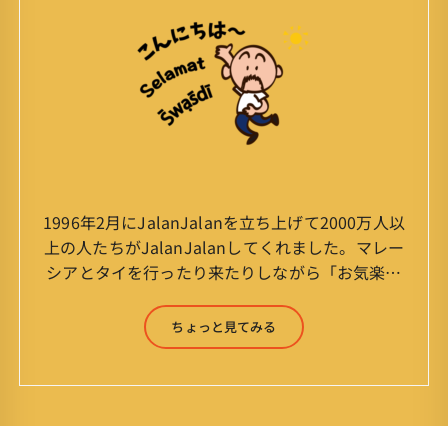
1996年2月にJalanJalanを立ち上げて2000万人以
上の人たちがJalanJalanしてくれました。マレー
シアとタイを行ったり来たりしながら「お気楽」
をモットーに鼻くそほじりながらやってます。 山
森 淳（Jun Yamamori） 生年月日 ：1959年
ちょっと見てみる
7月4日(61才) 生まれ ：香港(3才まで)
育ち ：東京杉並(西荻窪) 家
族 ：妻、長男、長女 趣味 ：写真
スポーツ ：水泳(浜名湾流古式泳法、競泳平泳
ぎ) テニス、スキー、ロードバイ