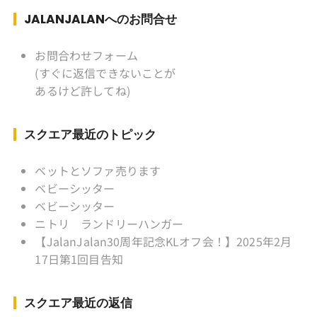
ク ソフトボール
JALANJALANへのお問合せ
KLソフトボール「JalanJalan」「J Bothers」の
監督 BKKソフトボール「おぼん
お問合わせフォーム
こぼん 」監督 マレーシア歴：1991年から31年
(すぐに返信できないことが
目 タイ歴 ：2001年から21年目
あるけど許してね)
Instagram ：”junjalan” Facebook ：”Jun
Yamamori”
スクエア最近のトピック
ベットとソファ売ります
ベビーシッター
ベビーシッター
ニトリ ランドリーハンガー
【JalanJalan30周年記念KLオフ会！】2025年2月
17日第1回目告知
スクエア最近の返信