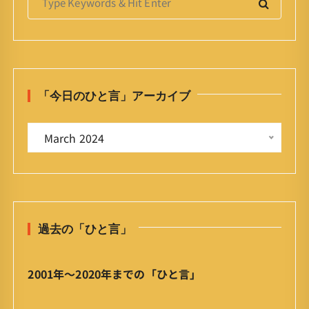
e
a
r
c
h
「今日のひと言」アーカイブ
f
o
「
r
 March 2024 
今
:
日
の
ひ
と
過去の「ひと言」
言
」
ア
2001年〜2020年までの「ひと言」
ー
カ