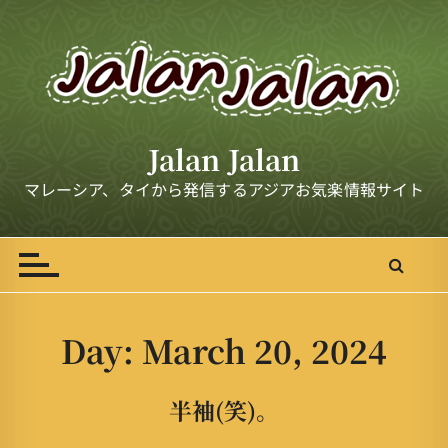
S
k
i
p
t
o
Jalan Jalan
c
o
マレーシア、タイから発信するアジアお気楽情報サイト
n
t
e
n
t
Day:
March 20, 2024
半袖(笑)。