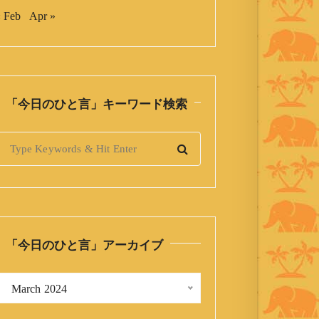
 Feb
Apr »
「今日のひと言」キーワード検索
S
「今日のひと言」アーカイブ
「
 March 2024 
今
日