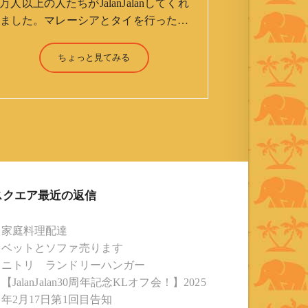
万人以上の人たちがJalanJalanしてくれ
ました。マレーシアとタイを行ったり
来たりしながら「お気楽」をモットー
に鼻くそほじりながらやってます。 山
ちょっと見てみる
森 淳（Jun Yamamori） 生年月
日 ：1959年7月4日(61才) 生ま
れ ：香港(3才まで) 育
ち ：東京杉並(西荻窪) 家
族 ：妻、長男、長女 趣
味 ：写真 スポーツ ：水泳
(浜名湾流古式泳法、競泳平泳
ぎ) テニス、スキー、ロ
スクエア最近の返信
ードバイク ソフトボー
ル KLソフトボール
家庭料理配達
「JalanJalan」「J Bothers」の監
ベットとソファ売ります
督 BKKソフトボール
ニトリ ランドリーハンガー
「おぼんこぼん 」監督 マレーシア歴：
【JalanJalan30周年記念KLオフ会！】2025
1991年から31年目 タイ歴 ：
年2月17日第1回目告知