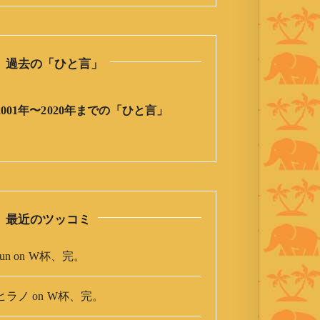
の
ひ
と
過去の「ひと言」
言
」
ア
2001年〜2020年までの「ひと言」
ー
カ
イ
ブ
最近のツッコミ
un
on
W杯、完。
ヒラノ
on
W杯、完。