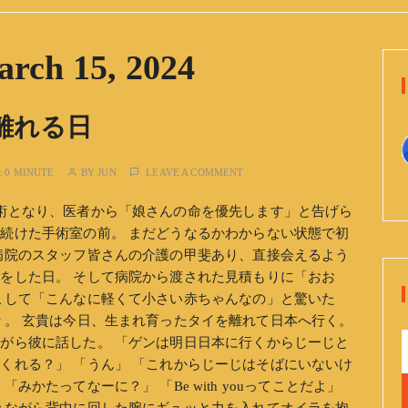
rch 15, 2024
離れる日
:
0 MINUTE
BY
JUN
LEAVE A COMMENT
術となり、医者から「娘さんの命を優先します」と告げら
続けた手術室の前。 まだどうなるかわからない状態で初
病院のスタッフ皆さんの介護の甲斐あり、直接会えるよう
をした日。 そして病院から渡された見積もりに「おお
こして「こんなに軽くて小さい赤ちゃんなの」と驚いた
々。 玄貴は今日、生まれ育ったタイを離れて日本へ行く。
がら彼に話した。 「ゲンは明日日本に行くからじーじと
くれる？」 「うん」 「これからじーじはそばにいないけ
かたってなーに？」 「Be with youってことだよ」