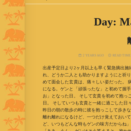
Day:
Ma
2 YEARS AGO
READ TIME
出産予定日より2ヶ月以上も早く緊急摘出施
れ、どうか二人とも助かりますようにと祈り
めて面会した玄貴は、痛々しい姿だった。 
になる。ゲンと「頑張ったな」と初めて握手
お」となった日。 そして玄貴を初めて抱っ
日。 そしていつも玄貴と一緒に過ごした日
昨日の朝の散歩の時に彼を抱っこして歩きな
離れ離れになるけど、一つだけ覚えておいて
ど、いつもどんな時もゲンの味方だからね」 「み