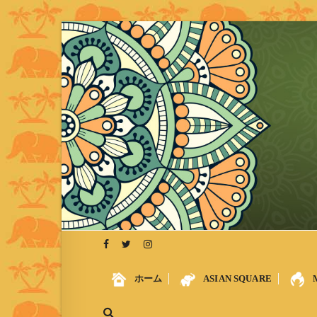
S
k
i
p
t
o
c
o
n
t
e
n
t
ホーム
ASIAN SQUARE