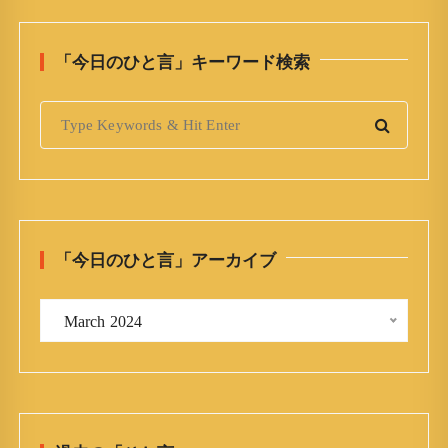
「今日のひと言」キーワード検索
S
e
a
r
c
h
「今日のひと言」アーカイブ
f
o
「
r
 March 2024 
今
:
日
の
ひ
と