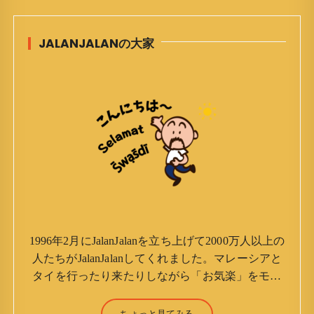
JALANJALANの大家
1996年2月にJalanJalanを立ち上げて2000万人以上の
人たちがJalanJalanしてくれました。マレーシアと
タイを行ったり来たりしながら「お気楽」をモッ
トーに鼻くそほじりながらやってます。 山森 淳
（Jun Yamamori） 生年月日 ：1959年7月4日(61
ちょっと見てみる