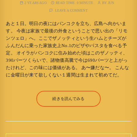
2 YEARS AGO
READ TIME:
0 MINUTE
BY
JUN
LEAVE A COMMENT
あと１日。明日の夜にはバンコクを立ち、広島へ向かいま
す。 今夜は家族で最後の外食ということで思い出の「リモ
ンツェロ」へ。ここでザノッティという生ハムとチーズが
ふんだんに乗った家族史上No.1のピザやパスタを食べる予
定。 オイラがバンコクに住み始めた頃はこのザノッティ、
390バーツくらいで、諸物価高騰で今は690バーツと上がっ
たけれど、この味には価値がある。 あ〜嫌だな〜。 こんな
に金曜日が来て欲しくない１週間は生まれて初めてだ。
続きを読んでみる