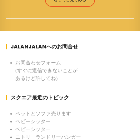
才) 生まれ ：香港(3才まで) 育
ち ：東京杉並(西荻窪) 家族 ：
妻、長男、長女 趣味 ：写真 スポー
ツ ：水泳(浜名湾流古式泳法、競泳平泳
ぎ) テニス、スキー、ロードバイ
JALANJALANへのお問合せ
ク ソフトボール
KLソフトボール「JalanJalan」「J Bothers」の監
督 BKKソフトボール「おぼんこ
お問合わせフォーム
ぼん 」監督 マレーシア歴：1991年から31年目 タ
(すぐに返信できないことが
イ歴 ：2001年から21年目
あるけど許してね)
Instagram ：”junjalan” Facebook ：”Jun
Yamamori”
スクエア最近のトピック
ベットとソファ売ります
ベビーシッター
ベビーシッター
ニトリ ランドリーハンガー