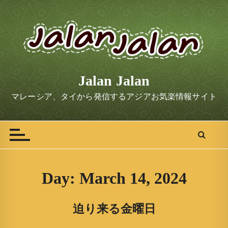
S
k
i
p
t
o
Jalan Jalan
c
o
マレーシア、タイから発信するアジアお気楽情報サイト
n
t
e
n
t
Day:
March 14, 2024
迫り来る金曜日