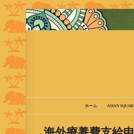
S
k
i
p
t
o
c
o
n
t
e
n
t
ホーム
ASIAN SQUARE