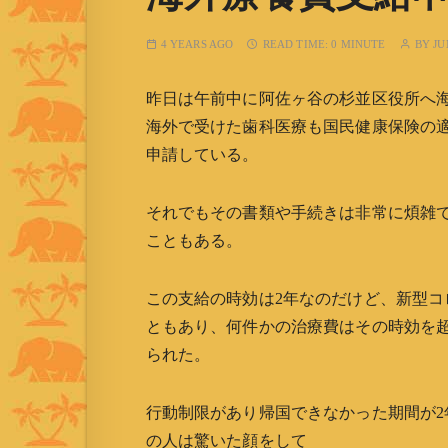
海外療養費支給
4 YEARS AGO
READ TIME:
0 MINUTE
BY
JU
昨日は午前中に阿佐ヶ谷の杉並区役所へ
海外で受けた歯科医療も国民健康保険の
申請している。
それでもその書類や手続きは非常に煩雑
こともある。
この支給の時効は2年なのだけど、新型コ
ともあり、何件かの治療費はその時効を
られた。