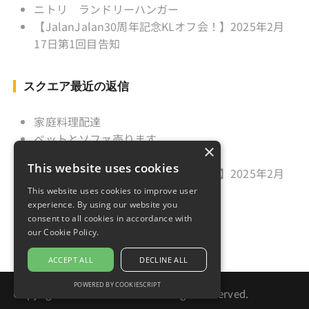
ニトリ ランドリーハンガー
【JalanJalan30周年記念KLオフ会！】2025年2月
17日第1回目告知
スクエア最近の返信
家庭料理配達
ベットとソファ売ります
×
ニトリ ランドリーハンガー
This website uses cookies
【JalanJalan30周年記念KLオフ会！】2025年2月
17日第1回目告知
This website uses cookies to improve user
experience. By using our website you
久しぶりのご挨拶
consent to all cookies in accordance with
our Cookie Policy.
ACCEPT ALL
DECLINE ALL
POWERED BY COOKIESCRIPT
Copyright © 2021 Jalan Jalan. All rights reserved.