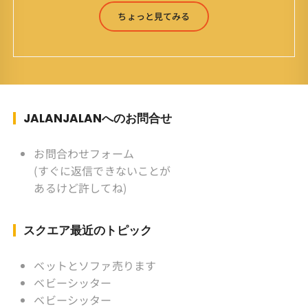
森 淳（Jun Yamamori） 生年月日 ：1959年
ちょっと見てみる
7月4日(61才) 生まれ ：香港(3才まで)
育ち ：東京杉並(西荻窪) 家
族 ：妻、長男、長女 趣味 ：写真
スポーツ ：水泳(浜名湾流古式泳法、競泳平泳
ぎ) テニス、スキー、ロードバイ
ク ソフトボール
JALANJALANへのお問合せ
KLソフトボール「JalanJalan」「J Bothers」の
監督 BKKソフトボール「おぼん
お問合わせフォーム
こぼん 」監督 マレーシア歴：1991年から31年
(すぐに返信できないことが
目 タイ歴 ：2001年から21年目
あるけど許してね)
Instagram ：”junjalan” Facebook ：”Jun
Yamamori”
スクエア最近のトピック
ベットとソファ売ります
ベビーシッター
ベビーシッター