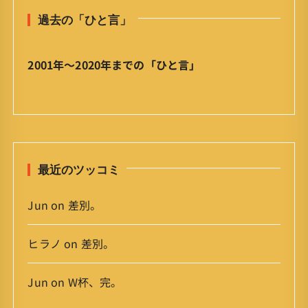
と
過去の「ひと言」
言
」
ア
2001年〜2020年までの「ひと言」
ー
カ
イ
ブ
最近のツッコミ
Jun
on
差別。
ヒラノ
on
差別。
Jun
on
W杯、完。