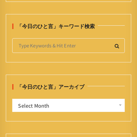
「今日のひと言」キーワード検索
S
e
a
r
c
h
「今日のひと言」アーカイブ
f
o
「
r
Select Month
今
:
日
の
ひ