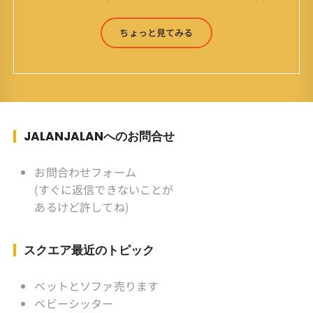
をモットーに鼻くそほじりながらやってます。 山
森 淳（Jun Yamamori） 生年月日 ：1959年
ちょっと見てみる
7月4日(61才) 生まれ ：香港(3才まで)
育ち ：東京杉並(西荻窪) 家
族 ：妻、長男、長女 趣味 ：写真
スポーツ ：水泳(浜名湾流古式泳法、競泳平泳
ぎ) テニス、スキー、ロードバイ
ク ソフトボール
JALANJALANへのお問合せ
KLソフトボール「JalanJalan」「J Bothers」の
監督 BKKソフトボール「おぼん
お問合わせフォーム
こぼん 」監督 マレーシア歴：1991年から31年
(すぐに返信できないことが
目 タイ歴 ：2001年から21年目
あるけど許してね)
Instagram ：”junjalan” Facebook ：”Jun
Yamamori”
スクエア最近のトピック
ベットとソファ売ります
ベビーシッター