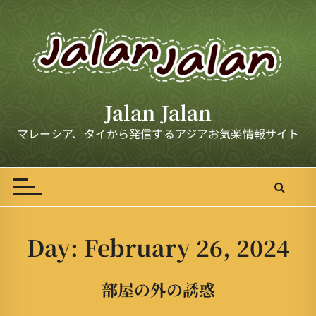
S
k
i
p
t
o
Jalan Jalan
c
o
マレーシア、タイから発信するアジアお気楽情報サイト
n
t
e
n
t
Day:
February 26, 2024
部屋の外の誘惑