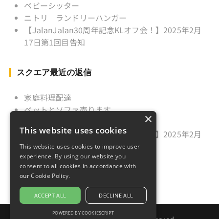
ベビーシッター
ニトリ ランドリーハンガー
【JalanJalan30周年記念KLオフ会！】2025年2月
17日第1回目告知
スクエア最近の返信
家庭料理配達
ベットとソファ売ります
×
ニトリ ランドリーハンガー
This website uses cookies
【JalanJalan30周年記念KLオフ会！】2025年2月
17日第1回目告知
This website uses cookies to improve user
experience. By using our website you
久しぶりのご挨拶
consent to all cookies in accordance with
our Cookie Policy.
ACCEPT ALL
DECLINE ALL
POWERED BY COOKIESCRIPT