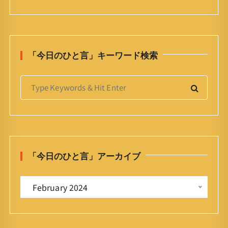
「今日のひと言」キーワード検索
S
e
a
r
c
h
「今日のひと言」アーカイブ
f
o
「
r
 February 2024 
今
:
日
の