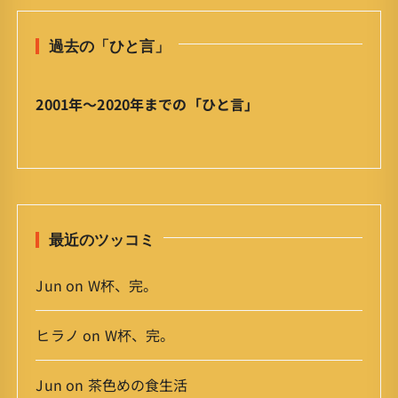
ひ
と
過去の「ひと言」
言
」
ア
2001年〜2020年までの「ひと言」
ー
カ
イ
ブ
最近のツッコミ
Jun
on
W杯、完。
ヒラノ
on
W杯、完。
Jun
on
茶色めの食生活