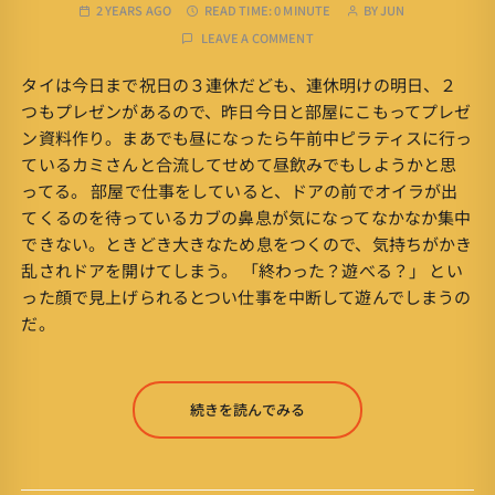
2 YEARS AGO
READ TIME:
0 MINUTE
BY
JUN
LEAVE A COMMENT
タイは今日まで祝日の３連休だども、連休明けの明日、２
つもプレゼンがあるので、昨日今日と部屋にこもってプレゼ
ン資料作り。まあでも昼になったら午前中ピラティスに行っ
ているカミさんと合流してせめて昼飲みでもしようかと思
ってる。 部屋で仕事をしていると、ドアの前でオイラが出
てくるのを待っているカブの鼻息が気になってなかなか集中
できない。ときどき大きなため息をつくので、気持ちがかき
乱されドアを開けてしまう。 「終わった？遊べる？」 とい
った顔で見上げられるとつい仕事を中断して遊んでしまうの
だ。
続きを読んでみる