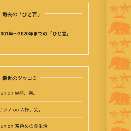
ひ
と
過去の「ひと言」
言
」
ア
2001年〜2020年までの「ひと言」
ー
カ
イ
ブ
最近のツッコミ
Jun
on
W杯、完。
ヒラノ
on
W杯、完。
Jun
on
茶色めの食生活