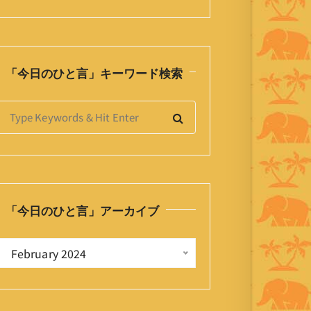
「今日のひと言」キーワード検索
S
e
a
h
「今日のひと言」アーカイブ
o
「
 February 2024 
今
日
の