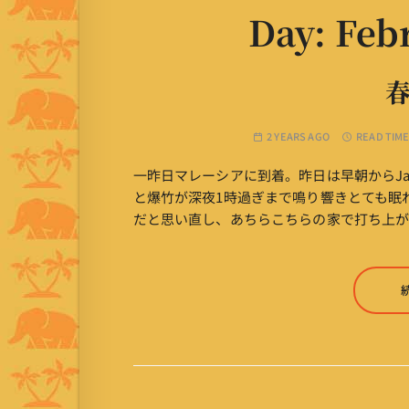
Day:
Febr
2 YEARS AGO
READ TIME
一昨日マレーシアに到着。昨日は早朝からJal
と爆竹が深夜1時過ぎまで鳴り響きとても眠
だと思い直し、あちらこちらの家で打ち上