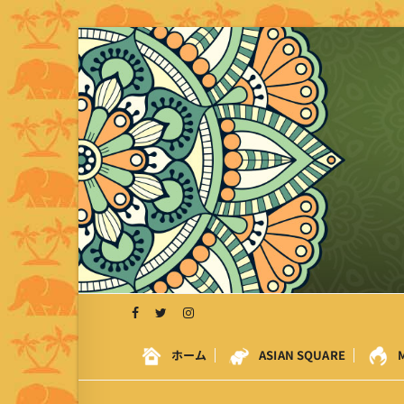
S
k
i
p
t
o
c
o
n
t
e
n
t
ホーム
ASIAN SQUARE