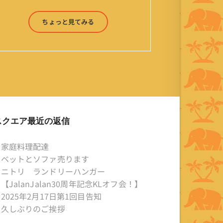
ったり来たりしながら「お気楽」をモ
ットーに鼻くそほじりながらやってま
ちょっと見てみる
す。 山森 淳（Jun Yamamori） 生年
月日 ：1959年7月4日(61才) 生ま
れ ：香港(3才まで) 育
ち ：東京杉並(西荻窪) 家
族 ：妻、長男、長女 趣
味 ：写真 スポーツ ：水泳
(浜名湾流古式泳法、競泳平泳
ぎ) テニス、スキー、ロ
スクエア最近の返信
ードバイク ソフトボー
ル KLソフトボール
家庭料理配達
「JalanJalan」「J Bothers」の監
ベットとソファ売ります
督 BKKソフトボール
ニトリ ランドリーハンガー
「おぼんこぼん 」監督 マレーシア歴：
【JalanJalan30周年記念KLオフ会！】
1991年から31年目 タイ歴 ：
2025年2月17日第1回目告知
2001年から21年目
久しぶりのご挨拶
Instagram ：”junjalan” Facebook