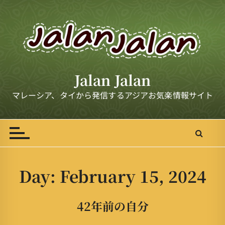
S
k
i
p
t
o
Jalan Jalan
c
o
マレーシア、タイから発信するアジアお気楽情報サイト
n
t
e
n
t
Day:
February 15, 2024
42年前の自分