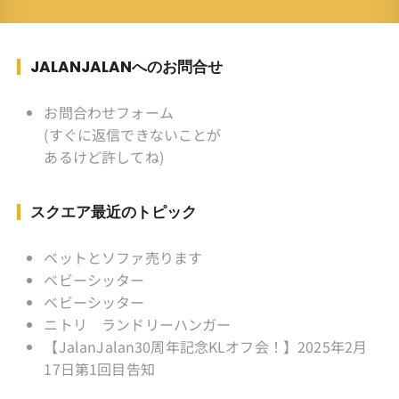
スポーツ ：水泳(浜名湾流古式泳法、競泳平泳
ぎ) テニス、スキー、ロードバイ
ク ソフトボール
JALANJALANへのお問合せ
KLソフトボール「JalanJalan」「J Bothers」の
監督 BKKソフトボール「おぼん
お問合わせフォーム
こぼん 」監督 マレーシア歴：1991年から31年
(すぐに返信できないことが
目 タイ歴 ：2001年から21年目
あるけど許してね)
Instagram ：”junjalan” Facebook ：”Jun
Yamamori”
スクエア最近のトピック
ベットとソファ売ります
ベビーシッター
ベビーシッター
ニトリ ランドリーハンガー
【JalanJalan30周年記念KLオフ会！】2025年2月
17日第1回目告知