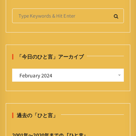
S
e
a
r
c
h
「今日のひと言」アーカイブ
f
o
「
r
 February 2024 
今
:
日
の
ひ
と
過去の「ひと言」
言
」
ア
2001年〜2020年までの「ひと言」