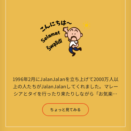
1996年2月にJalanJalanを立ち上げて2000万人以
上の人たちがJalanJalanしてくれました。マレー
シアとタイを行ったり来たりしながら「お気楽」
をモットーに鼻くそほじりながらやってます。 山
森 淳（Jun Yamamori） 生年月日 ：1959年
ちょっと見てみる
7月4日(61才) 生まれ ：香港(3才まで)
育ち ：東京杉並(西荻窪) 家
族 ：妻、長男、長女 趣味 ：写真