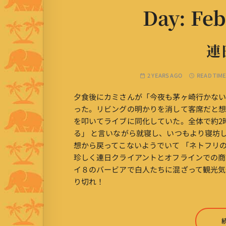
Day:
Feb
連
2 YEARS AGO
READ TIME
夕食後にカミさんが「今夜も茅ヶ崎行かな
った。リビングの明かりを消して客席だと想
を叩いてライブに同化していた。全体で約2
る」 と言いながら就寝し、いつもより寝坊し
想から戻ってこないようでいて 「ネトフリの
珍しく連日クライアントとオフラインでの商
イ８のバービアで白人たちに混ざって観光気
り切れ！