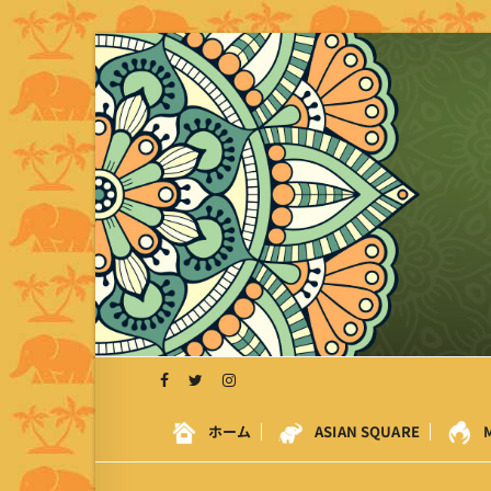
S
k
i
p
t
o
c
o
n
t
e
n
t
ホーム
ASIAN SQUARE