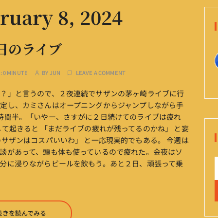
ruary 8, 2024
日のライブ
:
0 MINUTE
BY
JUN
LEAVE A COMMENT
い？」と言うので、２夜連続でサザンの茅ヶ崎ライブに行
定し、カミさんはオープニングからジャンプしながら手
時間半。「いやー、さすがに２日続けてのライブは疲れ
て起きると 「まだライブの疲れが残ってるのかね」 と妄
サザンはコスパいいわ」 と一応現実的でもある。 今週は
談があって、頭も体も使っているので疲れた。金夜はソ
分に浸りながらビールを飲もう。あと２日、頑張って乗
続きを読んでみる