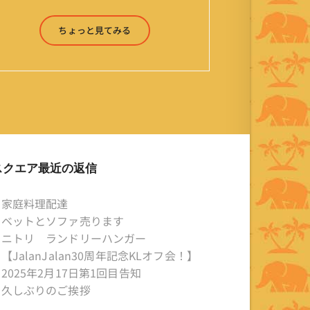
ったり来たりしながら「お気楽」をモ
ットーに鼻くそほじりながらやってま
ちょっと見てみる
す。 山森 淳（Jun Yamamori） 生年
月日 ：1959年7月4日(61才) 生ま
れ ：香港(3才まで) 育
ち ：東京杉並(西荻窪) 家
族 ：妻、長男、長女 趣
味 ：写真 スポーツ ：水泳
(浜名湾流古式泳法、競泳平泳
ぎ) テニス、スキー、ロ
スクエア最近の返信
ードバイク ソフトボー
ル KLソフトボール
家庭料理配達
「JalanJalan」「J Bothers」の監
ベットとソファ売ります
督 BKKソフトボール
ニトリ ランドリーハンガー
「おぼんこぼん 」監督 マレーシア歴：
【JalanJalan30周年記念KLオフ会！】
1991年から31年目 タイ歴 ：
2025年2月17日第1回目告知
2001年から21年目
久しぶりのご挨拶
Instagram ：”junjalan” Facebook