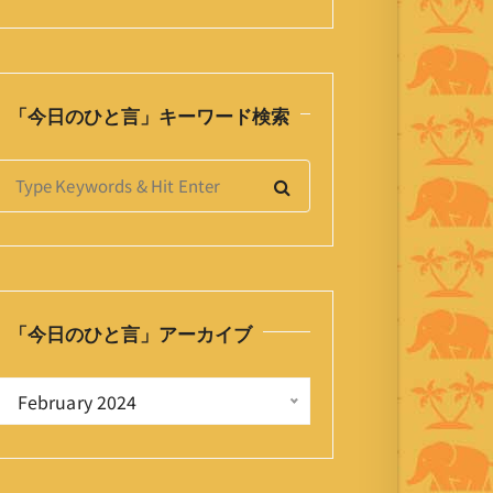
「今日のひと言」キーワード検索
S
e
a
h
「今日のひと言」アーカイブ
o
「
 February 2024 
今
日
の