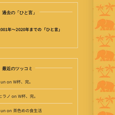
ひ
と
過去の「ひと言」
言
」
ア
2001年〜2020年までの「ひと言」
ー
カ
イ
ブ
最近のツッコミ
Jun
on
W杯、完。
ヒラノ
on
W杯、完。
Jun
on
茶色めの食生活