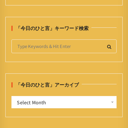
「今日のひと言」キーワード検索
S
e
a
r
c
h
「今日のひと言」アーカイブ
f
o
「
r
Select Month
今
:
日
の
ひ