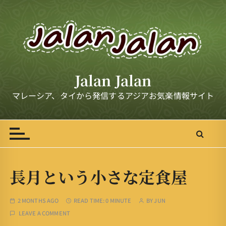
S
k
i
p
t
o
Jalan Jalan
c
o
マレーシア、タイから発信するアジアお気楽情報サイト
n
t
e
n
t
長月という小さな定食屋
2 MONTHS AGO
READ TIME:
0 MINUTE
BY
JUN
LEAVE A COMMENT