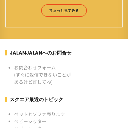
をモットーに鼻くそほじりながらやってます。 山
森 淳（Jun Yamamori） 生年月日 ：1959年
ちょっと見てみる
7月4日(61才) 生まれ ：香港(3才まで)
育ち ：東京杉並(西荻窪) 家
族 ：妻、長男、長女 趣味 ：写真
スポーツ ：水泳(浜名湾流古式泳法、競泳平泳
ぎ) テニス、スキー、ロードバイ
ク ソフトボール
JALANJALANへのお問合せ
KLソフトボール「JalanJalan」「J Bothers」の
監督 BKKソフトボール「おぼん
お問合わせフォーム
こぼん 」監督 マレーシア歴：1991年から31年
(すぐに返信できないことが
目 タイ歴 ：2001年から21年目
あるけど許してね)
Instagram ：”junjalan” Facebook ：”Jun
Yamamori”
スクエア最近のトピック
ベットとソファ売ります
ベビーシッター