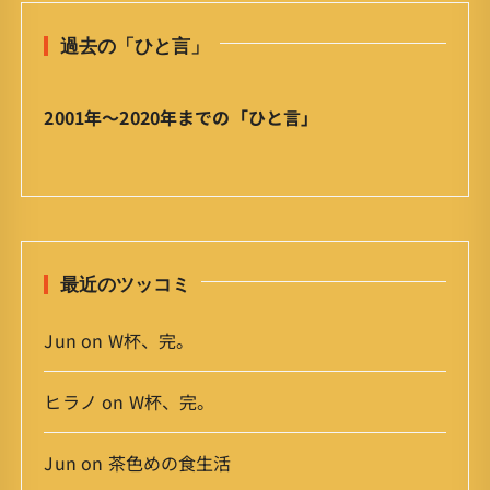
と
過去の「ひと言」
言
」
ア
2001年〜2020年までの「ひと言」
ー
カ
イ
ブ
最近のツッコミ
Jun
on
W杯、完。
ヒラノ
on
W杯、完。
Jun
on
茶色めの食生活