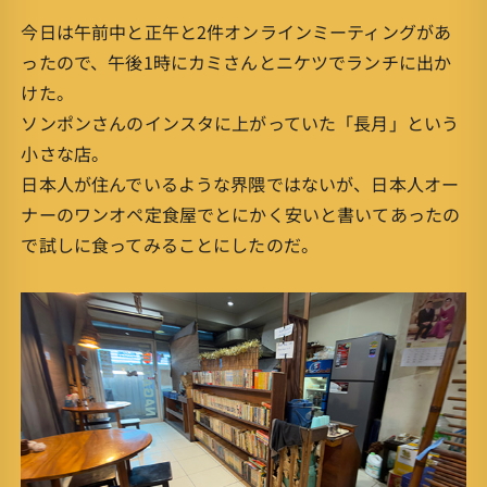
今日は午前中と正午と2件オンラインミーティングがあ
ったので、午後1時にカミさんとニケツでランチに出か
けた。
ソンポンさんのインスタに上がっていた「長月」という
小さな店。
日本人が住んでいるような界隈ではないが、日本人オー
ナーのワンオペ定食屋でとにかく安いと書いてあったの
で試しに食ってみることにしたのだ。