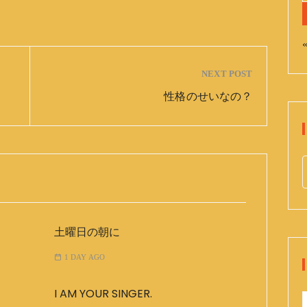
«
NEXT POST
性格のせいなの？
e
a
r
土曜日の朝に
c
h
1 DAY AGO
f
o
I AM YOUR SINGER.
r