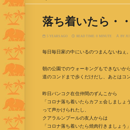
落ち着いたら・
5 YEARS AGO
READ TIME:
0 MINUTE
BY
JU
毎日毎日家の中にいるのつまんないねぇ
朝の公園でのウォーキングもできないか
道のコンドまで歩くだけだし、あとはコ
昨日バンコク在住仲間のずんこから
「コロナ落ち着いたらカフェ会しましょ
って声かけられたし、
クアラルンプールの友人からは
「コロナ落ち着いたら焼肉行きましょう