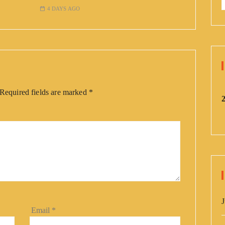
:
4 DAYS AGO
Required fields are marked
*
J
Email
*