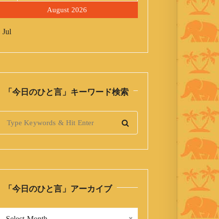
August 2026
 Jul
「今日のひと言」キーワード検索
S
「今日のひと言」アーカイブ
「
Select Month