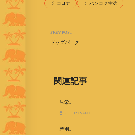
コロナ
バンコク生活
PREV POST
ドッグパーク
関連記事
見栄。
5 SECONDS AGO
差別。