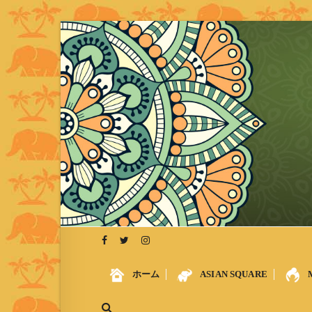
S
k
i
p
t
o
c
o
n
t
e
n
t
ホーム
ASIAN SQUARE