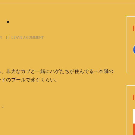
・・
N
LEAVE A COMMENT
。
ら、非力なカブと一緒にハゲたちが住んでる一本隣の
ンドのプールで泳ぐくらい。
う」
」