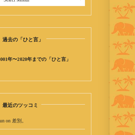
今
日
の
ひ
と
過去の「ひと言」
言
」
ア
2001年〜2020年までの「ひと言」
ー
カ
イ
ブ
最近のツッコミ
un
on
差別。