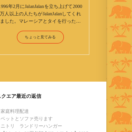
1996年2月にJalanJalanを立ち上げて2000
万人以上の人たちがJalanJalanしてくれ
ました。マレーシアとタイを行ったり
来たりしながら「お気楽」をモットー
に鼻くそほじりながらやってます。 山
ちょっと見てみる
森 淳（Jun Yamamori） 生年月
日 ：1959年7月4日(61才) 生ま
れ ：香港(3才まで) 育
ち ：東京杉並(西荻窪) 家
族 ：妻、長男、長女 趣
味 ：写真 スポーツ ：水泳
(浜名湾流古式泳法、競泳平泳
ぎ) テニス、スキー、ロ
スクエア最近の返信
ードバイク ソフトボー
ル KLソフトボール
家庭料理配達
「JalanJalan」「J Bothers」の監
ベットとソファ売ります
督 BKKソフトボール
ニトリ ランドリーハンガー
「おぼんこぼん 」監督 マレーシア歴：