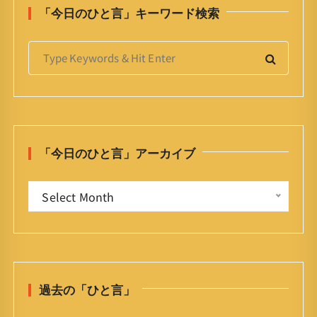
「今日のひと言」キーワード検索
S
e
a
r
c
h
「今日のひと言」アーカイブ
f
o
「
r
Select Month
今
:
日
の
ひ
と
過去の「ひと言」
言
」