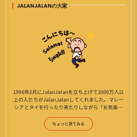
JALANJALANの大家
1996年2月にJalanJalanを立ち上げて2000万人以
上の人たちがJalanJalanしてくれました。マレー
シアとタイを行ったり来たりしながら「お気楽」
をモットーに鼻くそほじりながらやってます。 山
森 淳（Jun Yamamori） 生年月日 ：1959年
ちょっと見てみる
7月4日(61才) 生まれ ：香港(3才まで)