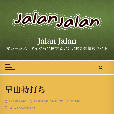
S
k
i
p
t
o
Jalan Jalan
c
o
マレーシア、タイから発信するアジアお気楽情報サイト
n
t
e
n
t
早出特打ち
6 YEARS AGO
READ TIME:
0 MINUTE
BY
JUN
LEAVE A COMMENT