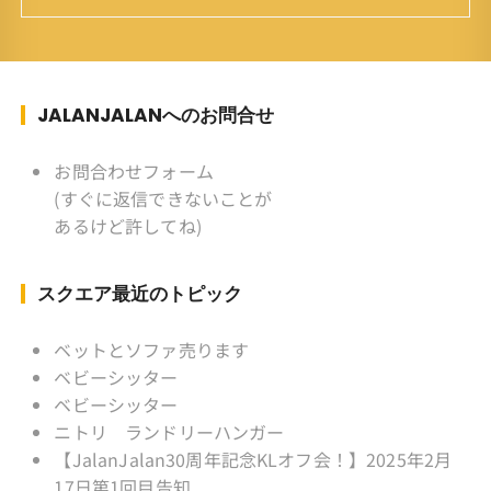
育ち ：東京杉並(西荻窪) 家
族 ：妻、長男、長女 趣味 ：写真
スポーツ ：水泳(浜名湾流古式泳法、競泳平泳
ぎ) テニス、スキー、ロードバイ
ク ソフトボール
JALANJALANへのお問合せ
KLソフトボール「JalanJalan」「J Bothers」の
監督 BKKソフトボール「おぼん
お問合わせフォーム
こぼん 」監督 マレーシア歴：1991年から31年
(すぐに返信できないことが
目 タイ歴 ：2001年から21年目
あるけど許してね)
Instagram ：”junjalan” Facebook ：”Jun
Yamamori”
スクエア最近のトピック
ベットとソファ売ります
ベビーシッター
ベビーシッター
ニトリ ランドリーハンガー
【JalanJalan30周年記念KLオフ会！】2025年2月
17日第1回目告知