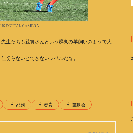
:
US DIGITAL CAMERA
、先生たちも親御さんという群衆の羊飼いのようで大
が仕切らないとできないレベルだな。
家族
春貴
運動会
J