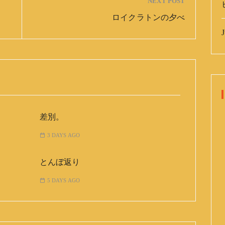
NEXT POST
ロイクラトンの夕べ
J
差別。
3 DAYS AGO
とんぼ返り
5 DAYS AGO