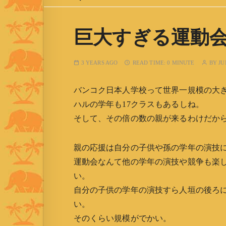
巨大すぎる運動
3 YEARS AGO
READ TIME:
0 MINUTE
BY
JU
バンコク日本人学校って世界一規模の大き
ハルの学年も17クラスもあるしね。
そして、その倍の数の親が来るわけだか
親の応援は自分の子供や孫の学年の演技
運動会なんて他の学年の演技や競争も楽
い。
自分の子供の学年の演技すら人垣の後ろ
い。
そのくらい規模がでかい。