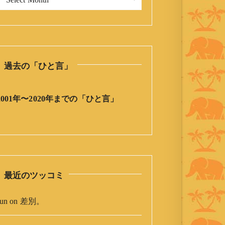
今
日
の
ひ
と
過去の「ひと言」
言
」
ア
2001年〜2020年までの「ひと言」
ー
カ
イ
ブ
最近のツッコミ
un
on
差別。