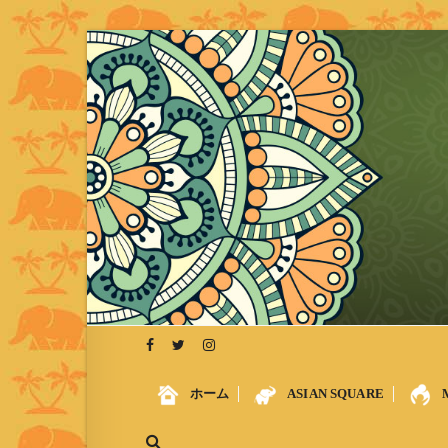
S
k
i
p
t
o
c
o
n
t
e
n
t
ホーム
ASIAN SQUARE