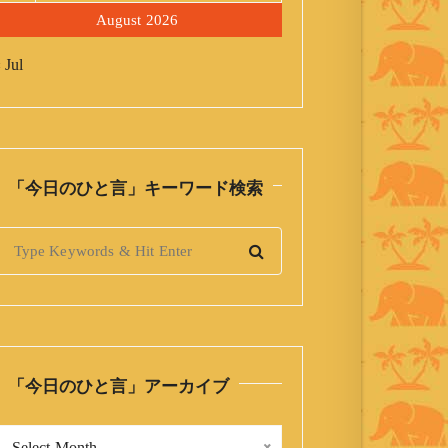
August 2026
 Jul
「今日のひと言」キーワード検索
S
「今日のひと言」アーカイブ
「
Select Month