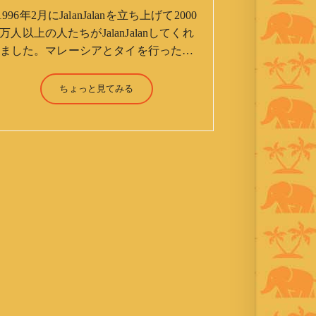
1996年2月にJalanJalanを立ち上げて2000
万人以上の人たちがJalanJalanしてくれ
ました。マレーシアとタイを行ったり
来たりしながら「お気楽」をモットー
に鼻くそほじりながらやってます。 山
ちょっと見てみる
森 淳（Jun Yamamori） 生年月
日 ：1959年7月4日(61才) 生ま
れ ：香港(3才まで) 育
ち ：東京杉並(西荻窪) 家
族 ：妻、長男、長女 趣
味 ：写真 スポーツ ：水泳
(浜名湾流古式泳法、競泳平泳
ぎ) テニス、スキー、ロ
ードバイク ソフトボー
ル KLソフトボール
「JalanJalan」「J Bothers」の監
督 BKKソフトボール
「おぼんこぼん 」監督 マレーシア歴：