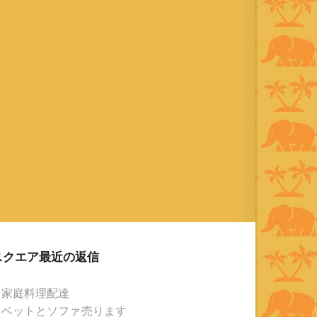
1991年から31年目 タイ歴 ：
2001年から21年目
Instagram ：”junjalan” Facebook
：”Jun Yamamori”
スクエア最近の返信
家庭料理配達
ベットとソファ売ります