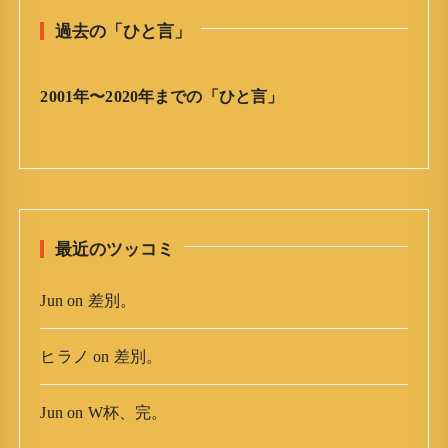
と
過去の「ひと言」
言
」
ア
2001年〜2020年までの「ひと言」
ー
カ
イ
ブ
最近のツッコミ
Jun
on
差別。
ヒラノ
on
差別。
Jun
on
W杯、完。