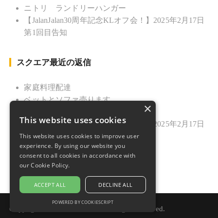
ニトリ ランドリーハンガー
【JalanJalan30周年記念KLオフ会！】2025年2月17日
第1回目告知
スクエア最近の返信
家庭料理配達
ベットとソファ売ります
×
ニトリ ランドリーハンガー
This website uses cookies
【JalanJalan30周年記念KLオフ会！】2025年2月17日
第1回目告知
This website uses cookies to improve user
experience. By using our website you
久しぶりのご挨拶
consent to all cookies in accordance with
our Cookie Policy.
ACCEPT ALL
DECLINE ALL
POWERED BY COOKIESCRIPT
Copyright © 2021 Jalan Jalan. All rights reserved.