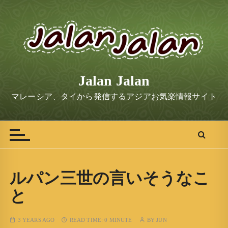
S
k
i
p
t
o
Jalan Jalan
c
o
マレーシア、タイから発信するアジアお気楽情報サイト
n
t
e
n
t
ルパン三世の言いそうなこ
と
3 YEARS AGO
READ TIME:
0 MINUTE
BY
JUN