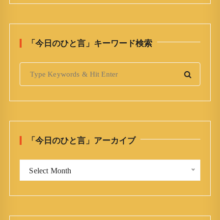
「今日のひと言」キーワード検索
S
e
a
r
c
h
「今日のひと言」アーカイブ
f
o
「
r
Select Month
今
:
日
の
ひ