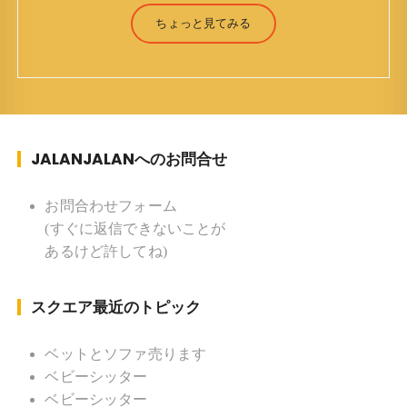
（Jun Yamamori） 生年月日 ：1959年7月4日(61
ちょっと見てみる
才) 生まれ ：香港(3才まで) 育
ち ：東京杉並(西荻窪) 家族 ：
妻、長男、長女 趣味 ：写真 スポー
ツ ：水泳(浜名湾流古式泳法、競泳平泳
ぎ) テニス、スキー、ロードバイ
JALANJALANへのお問合せ
ク ソフトボール
KLソフトボール「JalanJalan」「J Bothers」の監
督 BKKソフトボール「おぼんこ
お問合わせフォーム
ぼん 」監督 マレーシア歴：1991年から31年目 タ
(すぐに返信できないことが
イ歴 ：2001年から21年目
あるけど許してね)
Instagram ：”junjalan” Facebook ：”Jun
Yamamori”
スクエア最近のトピック
ベットとソファ売ります
ベビーシッター
ベビーシッター