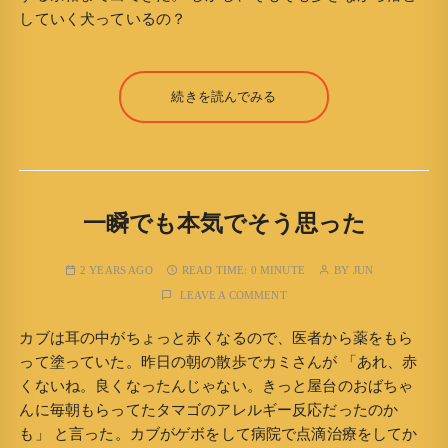
していく犬っているの？
続きを読んでみる
一瞬でも本気でそう思った
2 YEARS AGO
READ TIME:
0 MINUTE
BY
JUN
LEAVE A COMMENT
カブは耳の中がちょっと赤くなるので、医者から薬をもら
って塗っていた。昨日の朝の散歩でカミさんが 「あれ、赤
くないね。良くなったんじゃない。きっと屋台のおばちゃ
んに毎朝もらってたタマゴのアレルギー反応だったのか
も」 と言った。カブがゲボをして病院で点滴治療をしてか