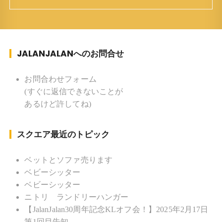
ち ：東京杉並(西荻窪) 家族 ：
妻、長男、長女 趣味 ：写真 スポー
ツ ：水泳(浜名湾流古式泳法、競泳平泳
ぎ) テニス、スキー、ロードバイ
JALANJALANへのお問合せ
ク ソフトボール
KLソフトボール「JalanJalan」「J Bothers」の監
督 BKKソフトボール「おぼんこ
お問合わせフォーム
ぼん 」監督 マレーシア歴：1991年から31年目 タ
(すぐに返信できないことが
イ歴 ：2001年から21年目
あるけど許してね)
Instagram ：”junjalan” Facebook ：”Jun
Yamamori”
スクエア最近のトピック
ベットとソファ売ります
ベビーシッター
ベビーシッター
ニトリ ランドリーハンガー
【JalanJalan30周年記念KLオフ会！】2025年2月17日
第1回目告知