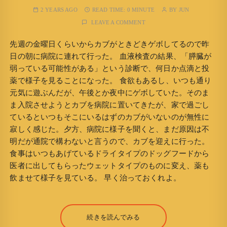
2 YEARS AGO
READ TIME:
0 MINUTE
BY
JUN
LEAVE A COMMENT
先週の金曜日くらいからカブがときどきゲボしてるので昨
日の朝に病院に連れて行った。 血液検査の結果、「膵臓が
弱っている可能性がある」という診断で、何日か点滴と投
薬で様子を見ることになった。 食欲もあるし、いつも通り
元気に遊ぶんだが、午後とか夜中にゲボしていた。そのま
ま入院させようとカブを病院に置いてきたが、家で過ごし
ているといつもそこにいるはずのカブがいないのが無性に
寂しく感じた。夕方、病院に様子を聞くと、まだ原因は不
明だが通院で構わないと言うので、カブを迎えに行った。
食事はいつもあげているドライタイプのドッグフードから
医者に出してもらったウェットタイプのものに変え、薬も
飲ませて様子を見ている。 早く治っておくれよ。
続きを読んでみる