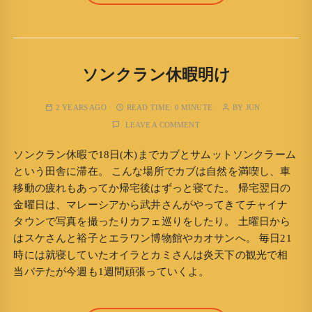
ソンクラン休暇明け
2 YEARS AGO
READ TIME:
0 MINUTE
BY
JUN
LEAVE A COMMENT
ソンクラン休暇で18日(木)までカブとサムットソンクラーム
という田舎に滞在。 こんな場所でカブは自然を満喫し、車
移動の疲れもあってか帰宅後はずっと寝てた。 帰宅翌日の
金曜日は、マレーシアから武井さんがやってきてチャイナ
タウンで写真を撮ったりカフェ巡りをしたり。 土曜日から
はスケさんと裕子とエラワン博物館やカオサンへ。 毎日21
時には就寝していたオイラとカミさんは炎天下の観光で相
当バテたが今週も1週間頑張っていくよ。