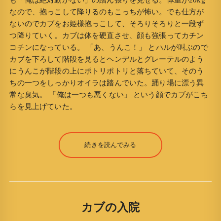
も「俺は絶対動かない」の踏ん張りを見せる。体重が20kg
なので、抱っこして降りるのもこっちが怖い。でも仕方が
ないのでカブをお姫様抱っこして、そろりそろりと一段ず
つ降りていく。カブは体を硬直させ、顔も強張ってカチン
コチンになっている。 「あ、うんこ！」 とハルが叫ぶので
カブを下ろして階段を見るとヘンデルとグレーテルのよう
にうんこが階段の上にポトリポトリと落ちていて、そのう
ちの一つをしっかりオイラは踏んでいた。踊り場に漂う異
常な臭気。 「俺は一つも悪くない」 という顔でカブがこち
らを見上げていた。
続きを読んでみる
カブの入院