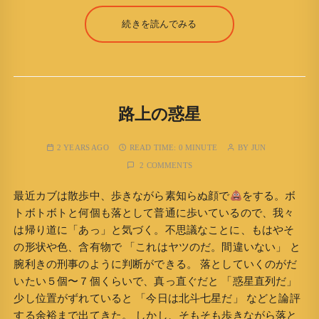
続きを読んでみる
路上の惑星
2 YEARS AGO
READ TIME:
0 MINUTE
BY
JUN
2 COMMENTS
最近カブは散歩中、歩きながら素知らぬ顔で
をする。ボ
トボトボトと何個も落として普通に歩いているので、我々
は帰り道に「あっ」と気づく。不思議なことに、もはやそ
の形状や色、含有物で 「これはヤツのだ。間違いない」 と
腕利きの刑事のように判断ができる。 落としていくのがだ
いたい５個〜７個くらいで、真っ直ぐだと 「惑星直列だ」
少し位置がずれていると 「今日は北斗七星だ」 などと論評
する余裕まで出てきた。 しかし、そもそも歩きながら落と