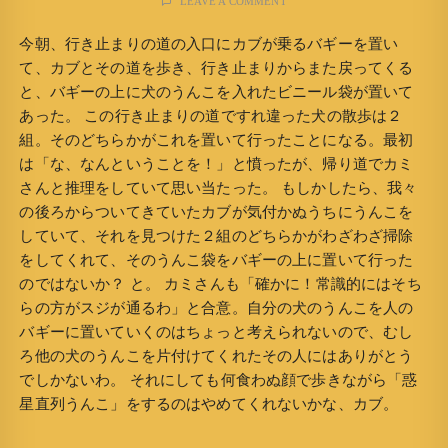
LEAVE A COMMENT
今朝、行き止まりの道の入口にカブが乗るバギーを置い
て、カブとその道を歩き、行き止まりからまた戻ってくる
と、バギーの上に犬のうんこを入れたビニール袋が置いて
あった。 この行き止まりの道ですれ違った犬の散歩は２
組。そのどちらかがこれを置いて行ったことになる。最初
は「な、なんということを！」と憤ったが、帰り道でカミ
さんと推理をしていて思い当たった。 もしかしたら、我々
の後ろからついてきていたカブが気付かぬうちにうんこを
していて、それを見つけた２組のどちらかがわざわざ掃除
をしてくれて、そのうんこ袋をバギーの上に置いて行った
のではないか？ と。 カミさんも「確かに！常識的にはそち
らの方がスジが通るわ」と合意。自分の犬のうんこを人の
バギーに置いていくのはちょっと考えられないので、むし
ろ他の犬のうんこを片付けてくれたその人にはありがとう
でしかないわ。 それにしても何食わぬ顔で歩きながら「惑
星直列うんこ」をするのはやめてくれないかな、カブ。