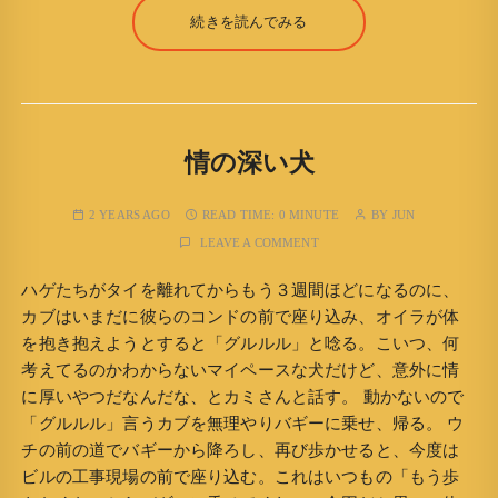
続きを読んでみる
情の深い犬
2 YEARS AGO
READ TIME:
0 MINUTE
BY
JUN
LEAVE A COMMENT
ハゲたちがタイを離れてからもう３週間ほどになるのに、
カブはいまだに彼らのコンドの前で座り込み、オイラが体
を抱き抱えようとすると「グルルル」と唸る。こいつ、何
考えてるのかわからないマイペースな犬だけど、意外に情
に厚いやつだなんだな、とカミさんと話す。 動かないので
「グルルル」言うカブを無理やりバギーに乗せ、帰る。 ウ
チの前の道でバギーから降ろし、再び歩かせると、今度は
ビルの工事現場の前で座り込む。これはいつもの「もう歩