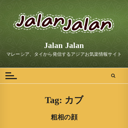
S
k
i
p
t
o
Jalan Jalan
c
o
マレーシア、タイから発信するアジアお気楽情報サイト
n
t
e
n
t
Tag:
カブ
粗相の顔