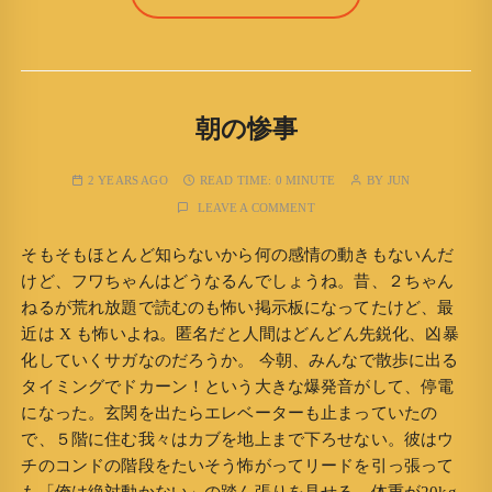
朝の惨事
2 YEARS AGO
READ TIME:
0 MINUTE
BY
JUN
LEAVE A COMMENT
そもそもほとんど知らないから何の感情の動きもないんだ
けど、フワちゃんはどうなるんでしょうね。昔、２ちゃん
ねるが荒れ放題で読むのも怖い掲示板になってたけど、最
近は X も怖いよね。匿名だと人間はどんどん先鋭化、凶暴
化していくサガなのだろうか。 今朝、みんなで散歩に出る
タイミングでドカーン！という大きな爆発音がして、停電
になった。玄関を出たらエレベーターも止まっていたの
で、５階に住む我々はカブを地上まで下ろせない。彼はウ
チのコンドの階段をたいそう怖がってリードを引っ張って