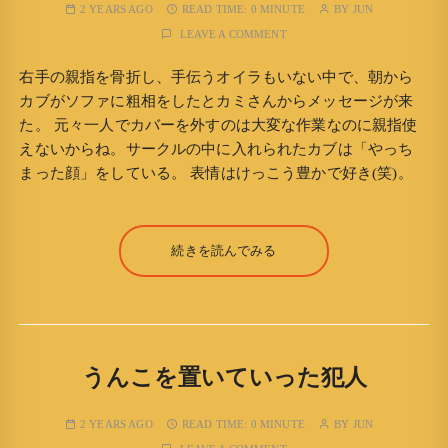
2 YEARS AGO
READ TIME:
0 MINUTE
BY
JUN
LEAVE A COMMENT
右手の親指を骨折し、手伝うオイラもいない中で、朝から
カブがソファに粗相をしたとカミさんからメッセージが来
た。 元々一人でカバーを外すのは大変な作業なのに親指使
えないからね。サークルの中に入れられたカブは「やっち
まった顔」をしている。 表情はけっこう豊かで好き(笑)。
続きを読んでみる
うんこを置いていった犯人
2 YEARS AGO
READ TIME:
0 MINUTE
BY
JUN