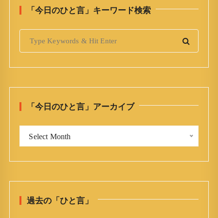
「今日のひと言」キーワード検索
S
e
a
r
c
h
「今日のひと言」アーカイブ
f
o
「
r
Select Month
今
:
日
の
ひ
と
過去の「ひと言」
言
」