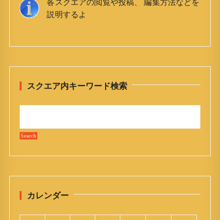
各スクエアの閲覧や投稿、 編集方法などを
a
説明するよ
v
i
g
a
t
スクエア内キーワード検索
i
o
n
カレンダー