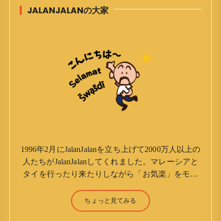
JALANJALANの大家
1996年2月にJalanJalanを立ち上げて2000万人以上の
人たちがJalanJalanしてくれました。マレーシアと
タイを行ったり来たりしながら「お気楽」をモッ
トーに鼻くそほじりながらやってます。 山森 淳
（Jun Yamamori） 生年月日 ：1959年7月4日(61
ちょっと見てみる
才) 生まれ ：香港(3才まで) 育