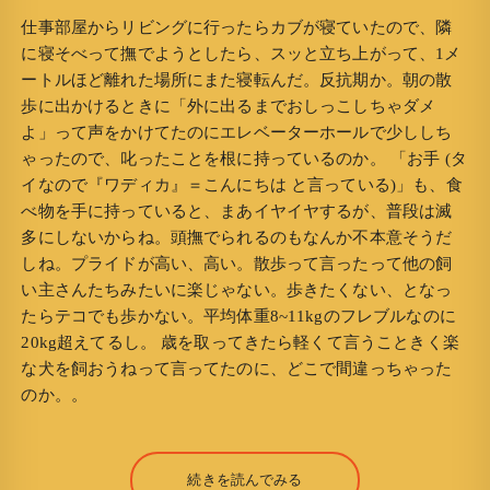
仕事部屋からリビングに行ったらカブが寝ていたので、隣
に寝そべって撫でようとしたら、スッと立ち上がって、1メ
ートルほど離れた場所にまた寝転んだ。反抗期か。朝の散
歩に出かけるときに「外に出るまでおしっこしちゃダメ
よ」って声をかけてたのにエレベーターホールで少ししち
ゃったので、叱ったことを根に持っているのか。 「お手 (タ
イなので『ワディカ』＝こんにちは と言っている)」も、食
べ物を手に持っていると、まあイヤイヤするが、普段は滅
多にしないからね。頭撫でられるのもなんか不本意そうだ
しね。プライドが高い、高い。散歩って言ったって他の飼
い主さんたちみたいに楽じゃない。歩きたくない、となっ
たらテコでも歩かない。平均体重8~11kgのフレブルなのに
20kg超えてるし。 歳を取ってきたら軽くて言うこときく楽
な犬を飼おうねって言ってたのに、どこで間違っちゃった
のか。。
続きを読んでみる