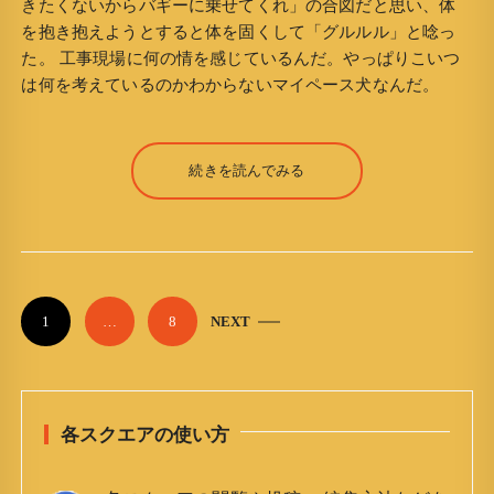
きたくないからバギーに乗せてくれ」の合図だと思い、体
を抱き抱えようとすると体を固くして「グルルル」と唸っ
た。 工事現場に何の情を感じているんだ。やっぱりこいつ
は何を考えているのかわからないマイペース犬なんだ。
続きを読んでみる
P
1
…
8
NEXT
o
s
t
各スクエアの使い方
s
n