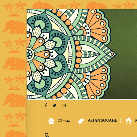
S
k
i
p
t
o
c
o
n
t
e
n
t
ホーム
ASIAN SQUARE