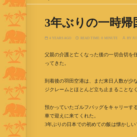
3年ぶりの一時帰
4 YEARS AGO
READ TIME:
0 MINUTE
BY
JU
父親の介護と亡くなった後の一切合切を
ってきた。
到着後の羽田空港は、まだ来日人数が少
ジクレームとほとんど立ち止まることな
預かっていたゴルフバッグをキャリーす
車で迎えに来てくれた。
3年ぶりの日本での初めての飯は懐かし