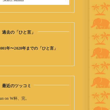
今
日
の
ひ
と
過去の「ひと言」
言
」
ア
2001年〜2020年までの「ひと言」
ー
カ
イ
ブ
最近のツッコミ
un
on
W杯、完。