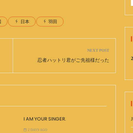
:
国
日本
羽田
NEXT POST
忍者ハットリ君がご先祖様だった
I AM YOUR SINGER.
J
2 DAYS AGO