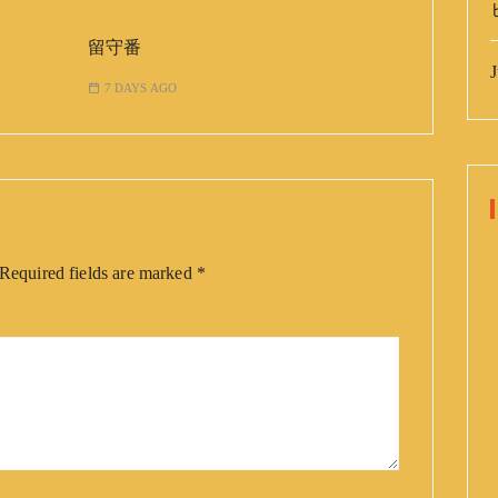
留守番
J
7 DAYS AGO
Required fields are marked
*