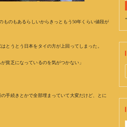
«
代のものもあるらしいからきっともう50年くらい値段が
収はとうとう日本をタイの方が上回ってしまった。
ちが貧乏になっているのを気がつかない」
e
a
r
所の手続きとかで全部埋まっていて大変だけど、とに
c
h
f
o
r