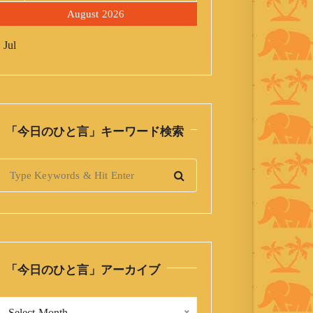
August 2026
 Jul
「今日のひと言」キーワード検索
S
「今日のひと言」アーカイブ
「
Select Month