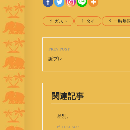
ガスト
タイ
一時帰
PREV POST
誕プレ
関連記事
差別。
1 DAY AGO