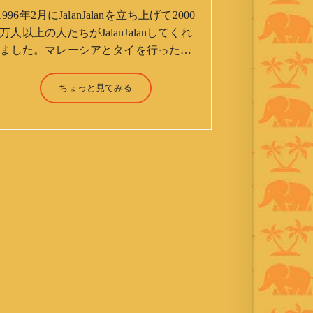
1996年2月にJalanJalanを立ち上げて2000
万人以上の人たちがJalanJalanしてくれ
ました。マレーシアとタイを行ったり
来たりしながら「お気楽」をモットー
に鼻くそほじりながらやってます。 山
ちょっと見てみる
森 淳（Jun Yamamori） 生年月
日 ：1959年7月4日(61才) 生ま
れ ：香港(3才まで) 育
ち ：東京杉並(西荻窪) 家
族 ：妻、長男、長女 趣
味 ：写真 スポーツ ：水泳
(浜名湾流古式泳法、競泳平泳
ぎ) テニス、スキー、ロ
ードバイク ソフトボー
ル KLソフトボール
「JalanJalan」「J Bothers」の監
督 BKKソフトボール
「おぼんこぼん 」監督 マレーシア歴：