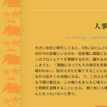
人
2 YEARS AGO
READ TIME
大きい会社と取引してると、3月にほとんど
分が今の部署にいるのか、他部署に異動に
このプロジェクトを管轄するのか、離れるの
しまうと、 「異動になってもその責任を背
報われない。他の人がただ乗りすることにな
ながら総すくみ状態になる。 で、この人た
な下請け業社は、この煽りをまともに喰ら
と時間を浪費することになる。 春と秋に人
んともったいないと思う。