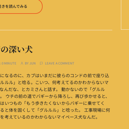
続きを読んでみる
情の深い犬
:
0 MINUTE
BY
JUN
LEAVE A COMMENT
どになるのに、カブはいまだに彼らのコンドの前で座り込
ルルル」と唸る。こいつ、何考えてるのかわからないマ
なんだな、とカミさんと話す。 動かないので「グルル
。 ウチの前の道でバギーから降ろし、再び歩かせると、
れはいつもの「もう歩きたくないからバギーに乗せてく
ると体を固くして「グルルル」と唸った。 工事現場に何
を考えているのかわからないマイペース犬なんだ。