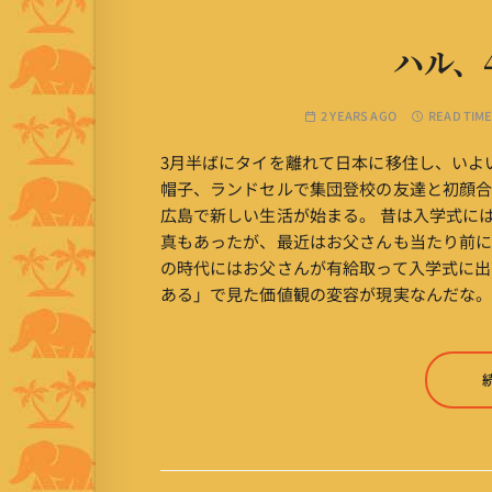
ハル、
2 YEARS AGO
READ TIME
3月半ばにタイを離れて日本に移住し、いよ
帽子、ランドセルで集団登校の友達と初顔
広島で新しい生活が始まる。 昔は入学式に
真もあったが、最近はお父さんも当たり前
の時代にはお父さんが有給取って入学式に出
ある」で見た価値観の変容が現実なんだな