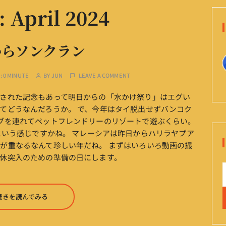
:
April 2024
からソンクラン
:
0 MINUTE
BY
JUN
LEAVE A COMMENT
された記念もあって明日からの「水かけ祭り」はエグい
てどうなんだろうか。 で、今年はタイ脱出せずバンコク
ブを連れてペットフレンドリーのリゾートで遊ぶくらい。
という感じですかね。 マレーシアは昨日からハリラヤプア
が重なるなんて珍しい年だね。 まずはいろいろ動画の撮
休突入のための準備の日にします。
続きを読んでみる