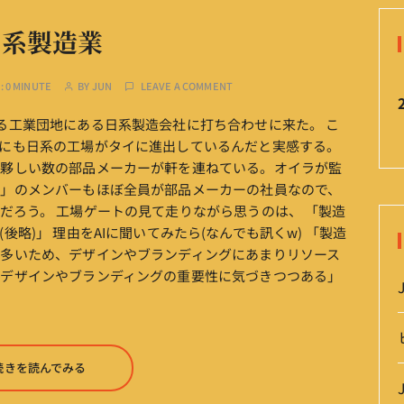
日系製造業
:
0 MINUTE
BY
JUN
LEAVE A COMMENT
る工業団地にある日系製造会社に打ち合わせに来た。 こ
にも日系の工場がタイに進出しているんだと実感する。
に夥しい数の部品メーカーが軒を連ねている。オイラが監
ん」のメンバーもほぼ全員が部品メーカーの社員なので、
だろう。 工場ゲートの見て走りながら思うのは、 「製造
略)」 理由をAIに聞いてみたら(なんでも訊くw) 「製造
多いため、デザインやブランディングにあまりリソース
もデザインやブランディングの重要性に気づきつつある」
。
続きを読んでみる