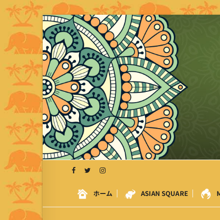
S
k
i
p
t
o
c
o
n
t
e
n
t
ホーム
ASIAN SQUARE