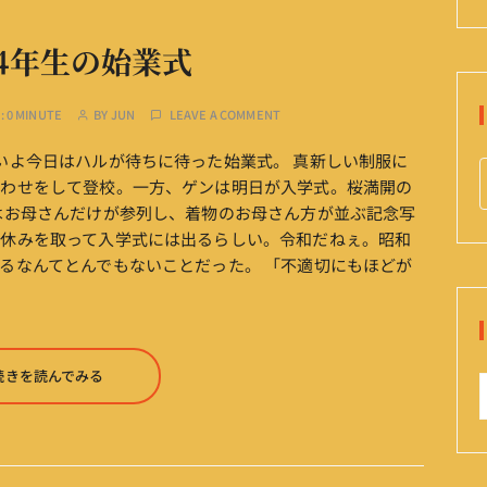
4年生の始業式
:
0 MINUTE
BY
JUN
LEAVE A COMMENT
いよ今日はハルが待ちに待った始業式。 真新しい制服に
合わせをして登校。一方、ゲンは明日が入学式。桜満開の
はお母さんだけが参列し、着物のお母さん方が並ぶ記念写
に休みを取って入学式には出るらしい。令和だねぇ。昭和
r
るなんてとんでもないことだった。 「不適切にもほどが
c
。
f
続きを読んでみる
r
: