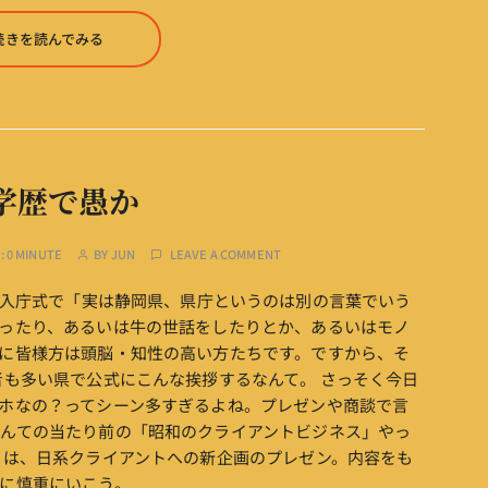
続きを読んでみる
学歴で愚か
:
0 MINUTE
BY
JUN
LEAVE A COMMENT
員の入庁式で「実は静岡県、県庁というのは別の言葉でいう
ったり、あるいは牛の世話をしたりとか、あるいはモノ
に皆様方は頭脳・知性の高い方たちです。ですから、そ
者も多い県で公式にこんな挨拶するなんて。 さっそく今日
ホなの？ってシーン多すぎるよね。プレゼンや商談で言
んての当たり前の「昭和のクライアントビジネス」やっ
日は、日系クライアントへの新企画のプレゼン。内容をも
に慎重にいこう。