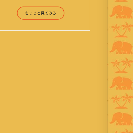
ったり来たりしながら「お気楽」をモ
ットーに鼻くそほじりながらやってま
ちょっと見てみる
す。 山森 淳（Jun Yamamori） 生年
月日 ：1959年7月4日(61才) 生ま
れ ：香港(3才まで) 育
ち ：東京杉並(西荻窪) 家
族 ：妻、長男、長女 趣
味 ：写真 スポーツ ：水泳
(浜名湾流古式泳法、競泳平泳
ぎ) テニス、スキー、ロ
ードバイク ソフトボー
ル KLソフトボール
「JalanJalan」「J Bothers」の監
督 BKKソフトボール
「おぼんこぼん 」監督 マレーシア歴：
1991年から31年目 タイ歴 ：
2001年から21年目
Instagram ：”junjalan” Facebook