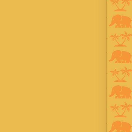
：”Jun Yamamori”