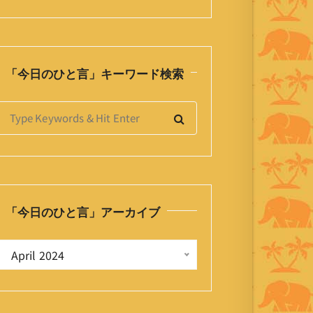
「今日のひと言」キーワード検索
S
e
a
h
「今日のひと言」アーカイブ
o
「
 April 2024 
今
日
の