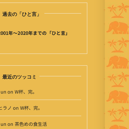
ひ
と
過去の「ひと言」
言
」
ア
2001年〜2020年までの「ひと言」
ー
カ
イ
ブ
最近のツッコミ
Jun
on
W杯、完。
ヒラノ
on
W杯、完。
Jun
on
茶色めの食生活