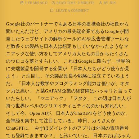
3 YEARS AGO
READ TIME:
0 MINUTE
BY
JUN
LEAVE A COMMENT
Google社のパートナーでもある日本の提携会社の社長から
聞いたんだけど、アメリカの最先端企業であるGoogleが開
発したウェブサイトの解析ツール(GA)や広告管理ツールな
ど数多くの製品を日本人は想定もしていなかったようなマ
ニアックな使い方をしてアメリカ人たちの目からたくさん
のウロコを落とすらしい。 これはGoogleに限らず、世界的
に先端製品を開発する企業が 「日本人たちがどう使うか見
よう」 と注目し、その製品改良や戦略に役立てているよう
だ。 「日本人は数学やプログラミング能力は低いが、オタ
ク力は高い」 と某GAFAM企業の経営陣はハッキリと言って
いたらしい。 「マニアック」「ヲタク」 この辺は日本人が
持つ世界レベルのクリエイティビティなのかも知れない。
そして今、Open AIが、日本人がChatGPTをどう使うのか、
全神経を集中して注目している。 昨日、カミさんが
ChatGPTに 「みずほダイレクトのアプリは外国の電話番号
でも登録できますか？」 と訊いていた。 日本のおばちゃん