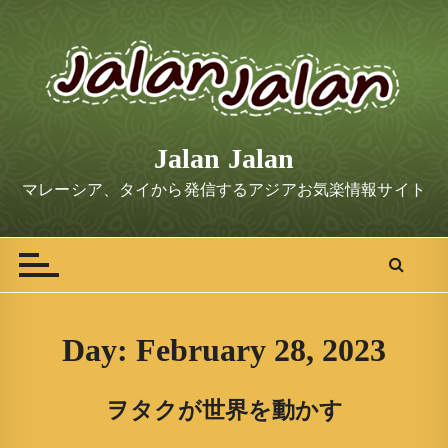
S
k
i
p
t
o
Jalan Jalan
c
o
マレーシア、タイから発信するアジアお気楽情報サイト
n
t
e
n
t
Day:
February 28, 2023
ヲタクが世界を動かす