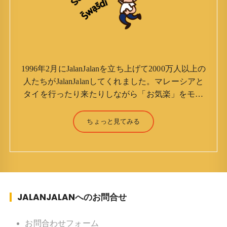
1996年2月にJalanJalanを立ち上げて2000万人以上の
人たちがJalanJalanしてくれました。マレーシアと
タイを行ったり来たりしながら「お気楽」をモッ
トーに鼻くそほじりながらやってます。 山森 淳
（Jun Yamamori） 生年月日 ：1959年7月4日(61
ちょっと見てみる
才) 生まれ ：香港(3才まで) 育
ち ：東京杉並(西荻窪) 家族 ：
妻、長男、長女 趣味 ：写真 スポー
ツ ：水泳(浜名湾流古式泳法、競泳平泳
ぎ) テニス、スキー、ロードバイ
JALANJALANへのお問合せ
ク ソフトボール
KLソフトボール「JalanJalan」「J Bothers」の監
督 BKKソフトボール「おぼんこ
お問合わせフォーム