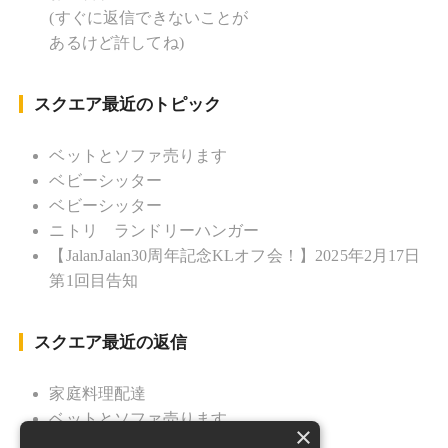
ぼん 」監督 マレーシア歴：1991年から31年目 タ
(すぐに返信できないことが
イ歴 ：2001年から21年目
あるけど許してね)
Instagram ：”junjalan” Facebook ：”Jun
Yamamori”
スクエア最近のトピック
ベットとソファ売ります
ベビーシッター
ベビーシッター
ニトリ ランドリーハンガー
【JalanJalan30周年記念KLオフ会！】2025年2月17日
第1回目告知
スクエア最近の返信
家庭料理配達
ベットとソファ売ります
×
ニトリ ランドリーハンガー