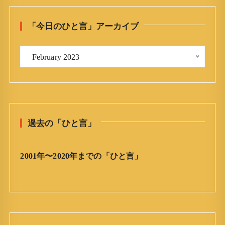
c
h
「今日のひと言」アーカイブ
f
o
「
r
 February 2023 
今
:
日
の
ひ
と
過去の「ひと言」
言
」
ア
2001年〜2020年までの「ひと言」
ー
カ
イ
ブ