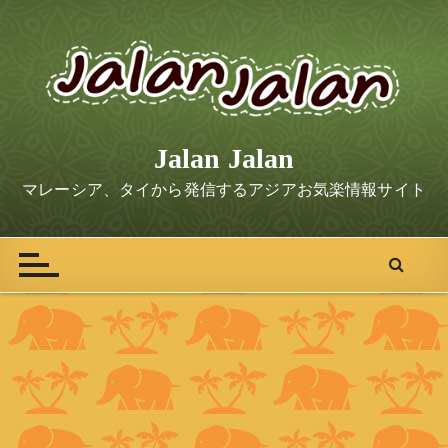
S
k
i
p
t
o
Jalan Jalan
c
o
マレーシア、タイから発信するアジアお気楽情報サイト
n
t
e
n
t