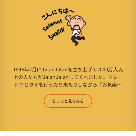
1996年2月にJalanJalanを立ち上げて2000万人以
上の人たちがJalanJalanしてくれました。マレー
シアとタイを行ったり来たりしながら「お気楽」
をモットーに鼻くそほじりながらやってます。 山
森 淳（Jun Yamamori） 生年月日 ：1959年
ちょっと見てみる
7月4日(61才) 生まれ ：香港(3才まで)
育ち ：東京杉並(西荻窪) 家
族 ：妻、長男、長女 趣味 ：写真
スポーツ ：水泳(浜名湾流古式泳法、競泳平泳