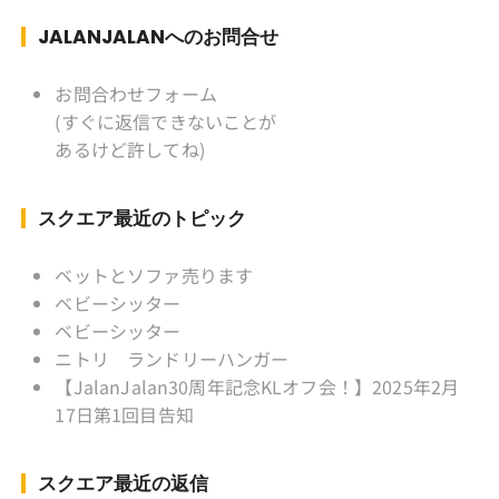
ぎ) テニス、スキー、ロードバイ
ク ソフトボール
JALANJALANへのお問合せ
KLソフトボール「JalanJalan」「J Bothers」の
監督 BKKソフトボール「おぼん
お問合わせフォーム
こぼん 」監督 マレーシア歴：1991年から31年
(すぐに返信できないことが
目 タイ歴 ：2001年から21年目
あるけど許してね)
Instagram ：”junjalan” Facebook ：”Jun
Yamamori”
スクエア最近のトピック
ベットとソファ売ります
ベビーシッター
ベビーシッター
ニトリ ランドリーハンガー
【JalanJalan30周年記念KLオフ会！】2025年2月
17日第1回目告知
スクエア最近の返信