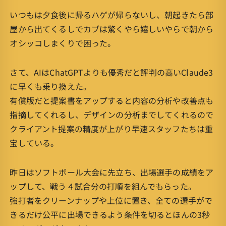
いつもは夕食後に帰るハゲが帰らないし、朝起きたら部
屋から出てくるしでカブは驚くやら嬉しいやらで朝から
オシッコしまくりで困った。
さて、AIはChatGPTよりも優秀だと評判の高いClaude3
に早くも乗り換えた。
有償版だと提案書をアップすると内容の分析や改善点も
指摘してくれるし、デザインの分析までしてくれるので
クライアント提案の精度が上がり早速スタッフたちは重
宝している。
昨日はソフトボール大会に先立ち、出場選手の成績をア
ップして、戦う４試合分の打順を組んでもらった。
強打者をクリーンナップや上位に置き、全ての選手がで
きるだけ公平に出場できるよう条件を切るとほんの3秒