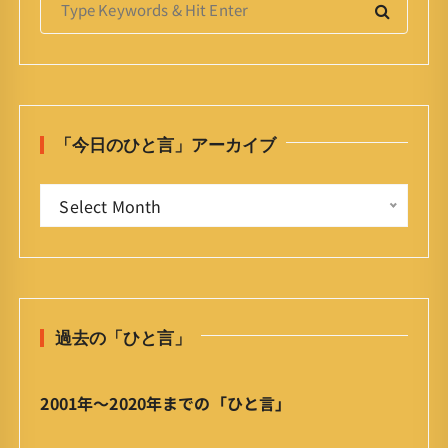
e
a
r
c
h
「今日のひと言」アーカイブ
f
o
「
r
Select Month
今
:
日
の
ひ
と
過去の「ひと言」
言
」
ア
2001年〜2020年までの「ひと言」
ー
カ