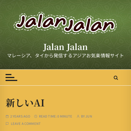
S
k
i
p
t
o
Jalan Jalan
c
o
マレーシア、タイから発信するアジアお気楽情報サイト
n
t
e
n
t
新しいAI
2 YEARS AGO
READ TIME:
0 MINUTE
BY
JUN
LEAVE A COMMENT