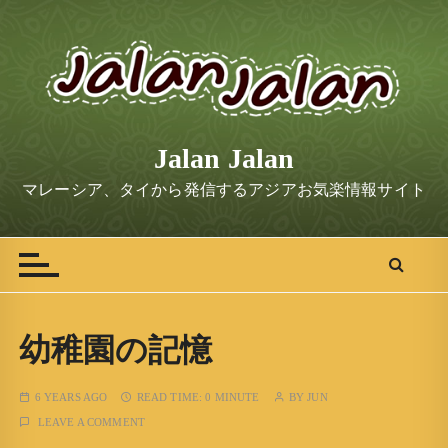
S
k
i
p
t
o
Jalan Jalan
c
o
マレーシア、タイから発信するアジアお気楽情報サイト
n
t
e
n
t
幼稚園の記憶
6 YEARS AGO
READ TIME:
0 MINUTE
BY
JUN
LEAVE A COMMENT