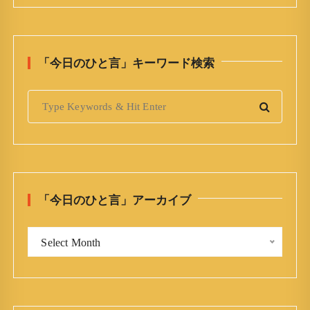
「今日のひと言」キーワード検索
S
e
a
r
c
h
「今日のひと言」アーカイブ
f
o
「
r
Select Month
今
:
日
の
ひ