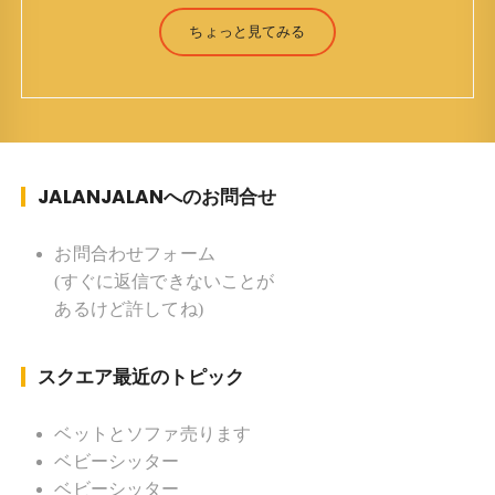
（Jun Yamamori） 生年月日 ：1959年7月4日(61
ちょっと見てみる
才) 生まれ ：香港(3才まで) 育
ち ：東京杉並(西荻窪) 家族 ：
妻、長男、長女 趣味 ：写真 スポー
ツ ：水泳(浜名湾流古式泳法、競泳平泳
ぎ) テニス、スキー、ロードバイ
JALANJALANへのお問合せ
ク ソフトボール
KLソフトボール「JalanJalan」「J Bothers」の監
督 BKKソフトボール「おぼんこ
お問合わせフォーム
ぼん 」監督 マレーシア歴：1991年から31年目 タ
(すぐに返信できないことが
イ歴 ：2001年から21年目
あるけど許してね)
Instagram ：”junjalan” Facebook ：”Jun
Yamamori”
スクエア最近のトピック
ベットとソファ売ります
ベビーシッター
ベビーシッター