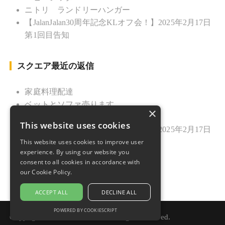
ニトリ ランドリーハンガー
【JalanJalan30周年記念KLオフ会！】2025年2月17日
第1回目告知
スクエア最近の返信
家庭料理配達
ベットとソファ売ります
×
ニトリ ランドリーハンガー
This website uses cookies
【JalanJalan30周年記念KLオフ会！】2025年2月17日
This website uses cookies to improve user
第1回目告知
experience. By using our website you
久しぶりのご挨拶
consent to all cookies in accordance with
our Cookie Policy.
ACCEPT ALL
DECLINE ALL
POWERED BY COOKIESCRIPT
Copyright © 2021 Jalan Jalan. All rights reserved.