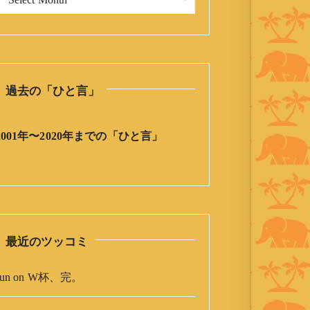
今
日
の
ひ
と
過去の「ひと言」
言
」
ア
2001年〜2020年までの「ひと言」
ー
カ
イ
ブ
最近のツッコミ
un
on
W杯、完。