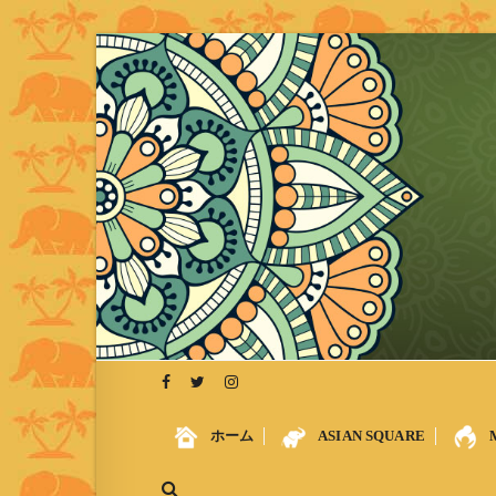
S
k
i
p
t
o
c
o
n
t
e
n
t
ホーム
ASIAN SQUARE