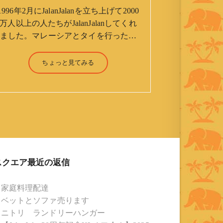
1996年2月にJalanJalanを立ち上げて2000
万人以上の人たちがJalanJalanしてくれ
ました。マレーシアとタイを行ったり
来たりしながら「お気楽」をモットー
に鼻くそほじりながらやってます。 山
ちょっと見てみる
森 淳（Jun Yamamori） 生年月
日 ：1959年7月4日(61才) 生ま
れ ：香港(3才まで) 育
ち ：東京杉並(西荻窪) 家
族 ：妻、長男、長女 趣
味 ：写真 スポーツ ：水泳
(浜名湾流古式泳法、競泳平泳
ぎ) テニス、スキー、ロ
スクエア最近の返信
ードバイク ソフトボー
ル KLソフトボール
家庭料理配達
「JalanJalan」「J Bothers」の監
ベットとソファ売ります
督 BKKソフトボール
ニトリ ランドリーハンガー
「おぼんこぼん 」監督 マレーシア歴：