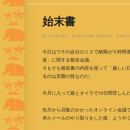
始末書
5 YEARS AGO
READ TIME:
0 MINUTE
BY
JU
今日はウチの会社のミスで納期が５時間
策」に関する報告会議。
そもそも報告書の内容を巡って「厳しい
るのは至難の技なのだ。
今月に入って娘とオイラで10日間苦しんだ
先方から召集のかかったオンライン会議
本かメールのやり取りをした後、ようや