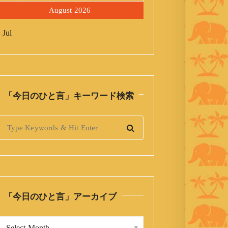
August 2026
 Jul
「今日のひと言」キーワード検索
S
「今日のひと言」アーカイブ
「
Select Month