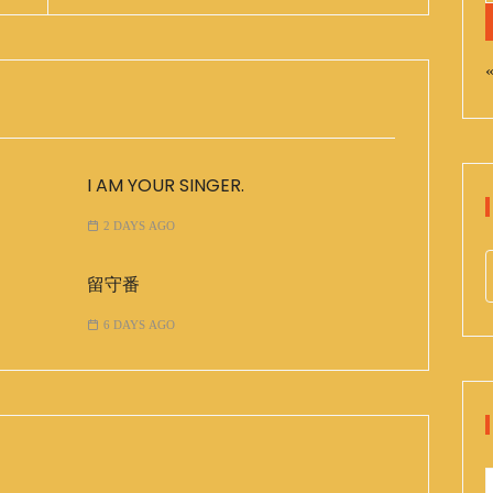
«
I AM YOUR SINGER.
2 DAYS AGO
留守番
e
a
6 DAYS AGO
r
c
h
f
o
r