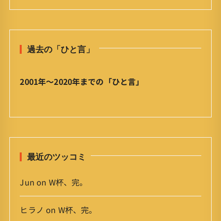
日
の
ひ
と
過去の「ひと言」
言
」
ア
2001年〜2020年までの「ひと言」
ー
カ
イ
ブ
最近のツッコミ
Jun
on
W杯、完。
ヒラノ
on
W杯、完。