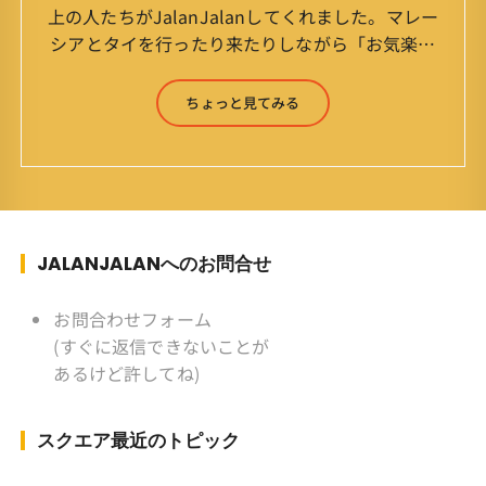
上の人たちがJalanJalanしてくれました。マレー
シアとタイを行ったり来たりしながら「お気楽」
をモットーに鼻くそほじりながらやってます。 山
森 淳（Jun Yamamori） 生年月日 ：1959年
ちょっと見てみる
7月4日(61才) 生まれ ：香港(3才まで)
育ち ：東京杉並(西荻窪) 家
族 ：妻、長男、長女 趣味 ：写真
スポーツ ：水泳(浜名湾流古式泳法、競泳平泳
ぎ) テニス、スキー、ロードバイ
ク ソフトボール
JALANJALANへのお問合せ
KLソフトボール「JalanJalan」「J Bothers」の
監督 BKKソフトボール「おぼん
お問合わせフォーム
こぼん 」監督 マレーシア歴：1991年から31年
(すぐに返信できないことが
目 タイ歴 ：2001年から21年目
あるけど許してね)
Instagram ：”junjalan” Facebook ：”Jun
Yamamori”
スクエア最近のトピック