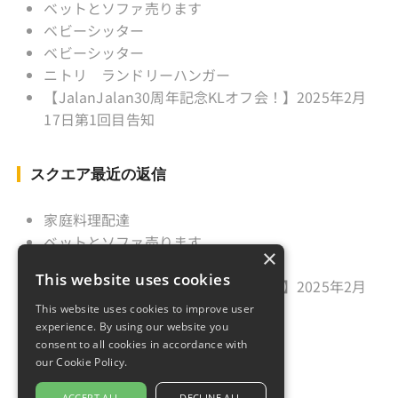
ベットとソファ売ります
ベビーシッター
ベビーシッター
ニトリ ランドリーハンガー
【JalanJalan30周年記念KLオフ会！】2025年2月
17日第1回目告知
スクエア最近の返信
家庭料理配達
ベットとソファ売ります
×
ニトリ ランドリーハンガー
This website uses cookies
【JalanJalan30周年記念KLオフ会！】2025年2月
17日第1回目告知
This website uses cookies to improve user
experience. By using our website you
久しぶりのご挨拶
consent to all cookies in accordance with
our Cookie Policy.
ACCEPT ALL
DECLINE ALL