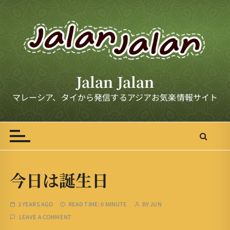
S
k
i
p
t
o
Jalan Jalan
c
o
マレーシア、タイから発信するアジアお気楽情報サイト
n
t
e
n
t
今日は誕生日
3 YEARS AGO
READ TIME:
0 MINUTE
BY
JUN
LEAVE A COMMENT