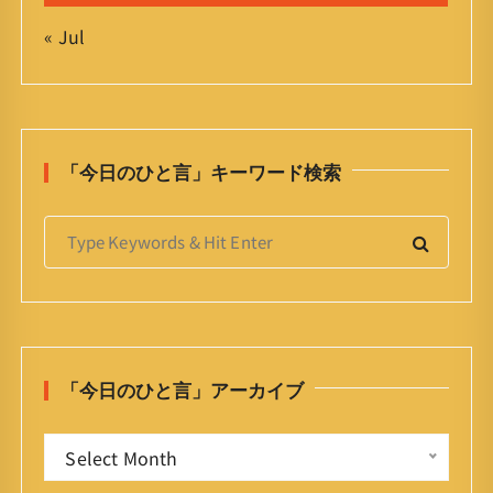
« Jul
「今日のひと言」キーワード検索
S
e
a
r
c
h
「今日のひと言」アーカイブ
f
o
「
r
Select Month
今
: