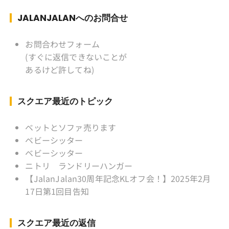
ぎ) テニス、スキー、ロードバイ
ク ソフトボール
JALANJALANへのお問合せ
KLソフトボール「JalanJalan」「J Bothers」の
監督 BKKソフトボール「おぼん
お問合わせフォーム
こぼん 」監督 マレーシア歴：1991年から31年
(すぐに返信できないことが
目 タイ歴 ：2001年から21年目
あるけど許してね)
Instagram ：”junjalan” Facebook ：”Jun
Yamamori”
スクエア最近のトピック
ベットとソファ売ります
ベビーシッター
ベビーシッター
ニトリ ランドリーハンガー
【JalanJalan30周年記念KLオフ会！】2025年2月
17日第1回目告知
スクエア最近の返信