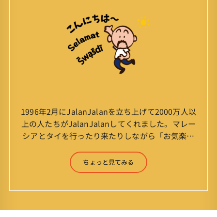
1996年2月にJalanJalanを立ち上げて2000万人以
上の人たちがJalanJalanしてくれました。マレー
シアとタイを行ったり来たりしながら「お気楽」
をモットーに鼻くそほじりながらやってます。 山
森 淳（Jun Yamamori） 生年月日 ：1959年
ちょっと見てみる
7月4日(61才) 生まれ ：香港(3才まで)
育ち ：東京杉並(西荻窪) 家
族 ：妻、長男、長女 趣味 ：写真
スポーツ ：水泳(浜名湾流古式泳法、競泳平泳