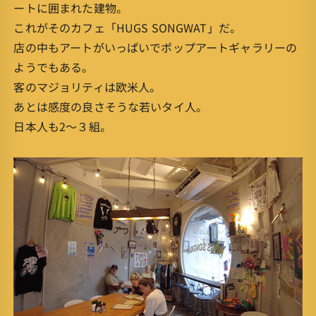
ートに囲まれた建物。
これがそのカフェ「HUGS SONGWAT」だ。
店の中もアートがいっぱいでポップアートギャラリーの
ようでもある。
客のマジョリティは欧米人。
あとは感度の良さそうな若いタイ人。
日本人も2〜３組。