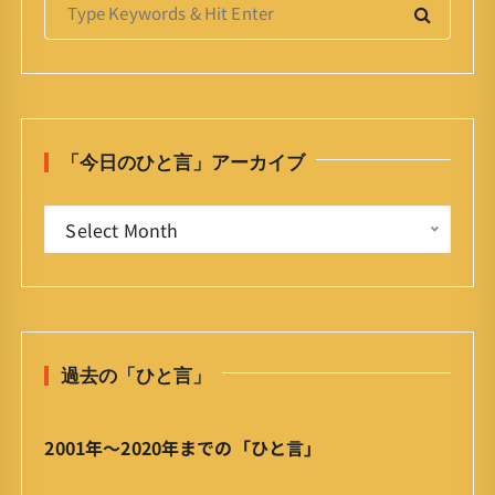
e
a
r
c
h
「今日のひと言」アーカイブ
f
o
「
r
Select Month
今
:
日
の
ひ
と
過去の「ひと言」
言
」
ア
2001年〜2020年までの「ひと言」
ー
カ