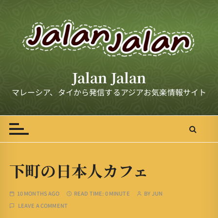
S
k
i
p
t
o
Jalan Jalan
c
o
マレーシア、タイから発信するアジアお気楽情報サイト
n
t
e
n
t
下町の日本人カフェ
10 MONTHS AGO
READ TIME:
0 MINUTE
BY
JUN
LEAVE A COMMENT