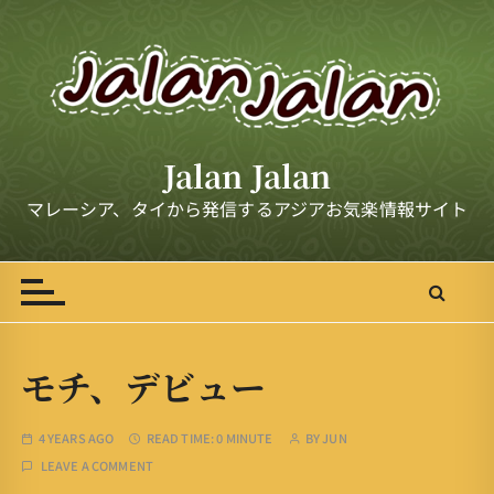
S
k
i
p
t
o
Jalan Jalan
c
o
マレーシア、タイから発信するアジアお気楽情報サイト
n
t
e
n
t
モチ、デビュー
4 YEARS AGO
READ TIME:
0 MINUTE
BY
JUN
LEAVE A COMMENT