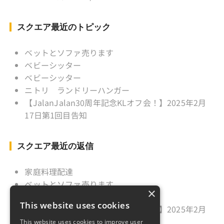
Instagram ：”junjalan” Facebook ：”Jun
Yamamori”
スクエア最近のトピック
ベットとソファ売ります
ベビーシッター
ベビーシッター
ニトリ ランドリーハンガー
【JalanJalan30周年記念KLオフ会！】2025年2月
17日第1回目告知
スクエア最近の返信
家庭料理配達
ベットとソファ売ります
×
ニトリ ランドリーハンガー
This website uses cookies
【JalanJalan30周年記念KLオフ会！】2025年2月
17日第1回目告知
This website uses cookies to improve user