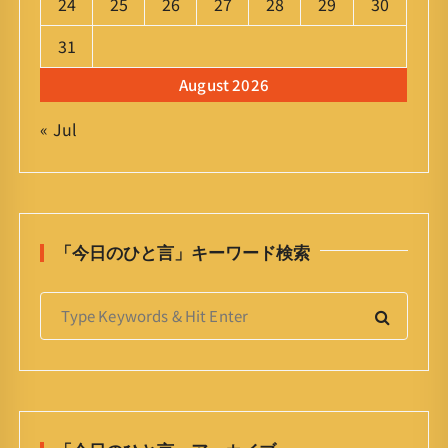
24
25
26
27
28
29
30
31
August 2026
« Jul
「今日のひと言」キーワード検索
S
e
a
r
c
h