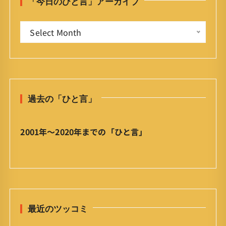
「今日のひと言」アーカイブ
f
o
「
r
Select Month
今
:
日
の
ひ
と
過去の「ひと言」
言
」
ア
2001年〜2020年までの「ひと言」
ー
カ
イ
ブ
最近のツッコミ