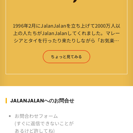
1996年2月にJalanJalanを立ち上げて2000万人以
上の人たちがJalanJalanしてくれました。マレー
シアとタイを行ったり来たりしながら「お気楽」
をモットーに鼻くそほじりながらやってます。 山
森 淳（Jun Yamamori） 生年月日 ：1959年
ちょっと見てみる
7月4日(61才) 生まれ ：香港(3才まで)
育ち ：東京杉並(西荻窪) 家
族 ：妻、長男、長女 趣味 ：写真
スポーツ ：水泳(浜名湾流古式泳法、競泳平泳
ぎ) テニス、スキー、ロードバイ
ク ソフトボール
JALANJALANへのお問合せ
KLソフトボール「JalanJalan」「J Bothers」の
監督 BKKソフトボール「おぼん
お問合わせフォーム
こぼん 」監督 マレーシア歴：1991年から31年
(すぐに返信できないことが
目 タイ歴 ：2001年から21年目
あるけど許してね)