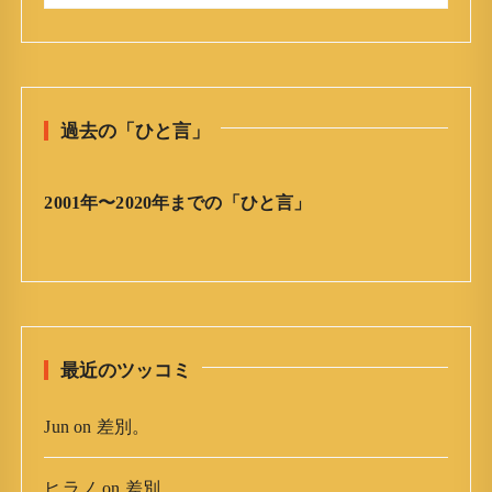
今
:
日
の
ひ
と
過去の「ひと言」
言
」
ア
2001年〜2020年までの「ひと言」
ー
カ
イ
ブ
最近のツッコミ
Jun
on
差別。
ヒラノ
on
差別。