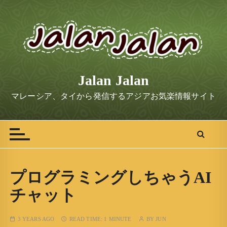
S
k
i
p
t
o
Jalan Jalan
c
o
マレーシア、タイから発信するアジアお気楽情報サイト
n
t
e
n
t
プログラミングしちゃうAI
チャット
3 YEARS AGO
READ TIME:
1 MINUTE
BY
JUN