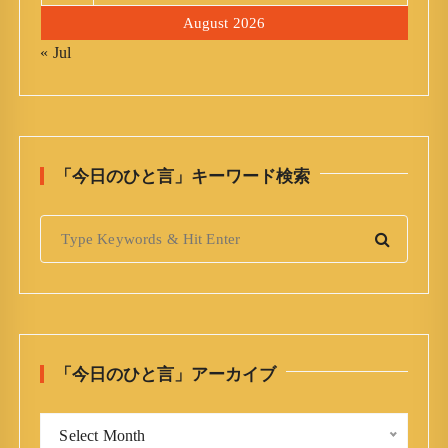
August 2026
« Jul
「今日のひと言」キーワード検索
S
e
a
r
c
h
「今日のひと言」アーカイブ
f
o
「
r
Select Month