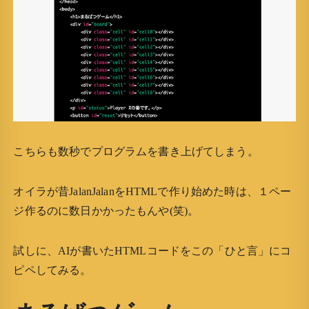
こちらも数秒でプログラムを書き上げてしまう。
オイラが昔JalanJalanをHTMLで作り始めた時は、１ペー
ジ作るのに数日かかったもんや(笑)。
試しに、AIが書いたHTMLコードをこの「ひと言」にコ
ピペしてみる。