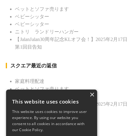
ベットとソファ売ります
ベビーシッター
ベビーシッター
ニトリ ランドリーハンガー
【JalanJalan30周年記念KLオフ会！】2025年2月17日
第1回目告知
スクエア最近の返信
家庭料理配達
ベットとソファ売ります
×
ニトリ ランドリーハンガー
This website uses cookies
【JalanJalan30周年記念KLオフ会！】2025年2月17日
This website uses cookies to improve user
第1回目告知
experience. By using our website you
久しぶりのご挨拶
consent to all cookies in accordance with
our Cookie Policy.