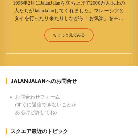
1996年2月にJalanJalanを立ち上げて2000万人以上の
人たちがJalanJalanしてくれました。マレーシアと
タイを行ったり来たりしながら「お気楽」をモッ
トーに鼻くそほじりながらやってます。 山森 淳
（Jun Yamamori） 生年月日 ：1959年7月4日(61
ちょっと見てみる
才) 生まれ ：香港(3才まで) 育
ち ：東京杉並(西荻窪) 家族 ：
妻、長男、長女 趣味 ：写真 スポー
ツ ：水泳(浜名湾流古式泳法、競泳平泳
ぎ) テニス、スキー、ロードバイ
JALANJALANへのお問合せ
ク ソフトボール
KLソフトボール「JalanJalan」「J Bothers」の監
督 BKKソフトボール「おぼんこ
お問合わせフォーム
ぼん 」監督 マレーシア歴：1991年から31年目 タ
(すぐに返信できないことが
イ歴 ：2001年から21年目
あるけど許してね)
Instagram ：”junjalan” Facebook ：”Jun
Yamamori”
スクエア最近のトピック