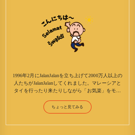
1996年2月にJalanJalanを立ち上げて2000万人以上の
人たちがJalanJalanしてくれました。マレーシアと
タイを行ったり来たりしながら「お気楽」をモッ
トーに鼻くそほじりながらやってます。 山森 淳
（Jun Yamamori） 生年月日 ：1959年7月4日(61
ちょっと見てみる
才) 生まれ ：香港(3才まで) 育
ち ：東京杉並(西荻窪) 家族 ：
妻、長男、長女 趣味 ：写真 スポー