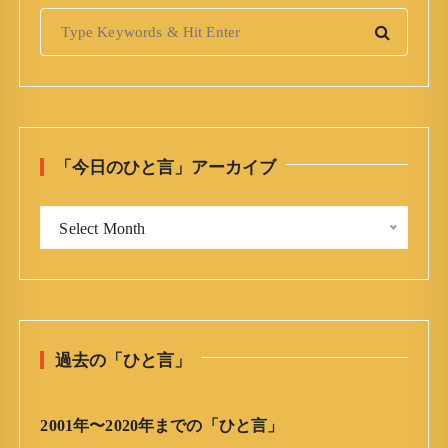
S
e
a
r
c
h
「今日のひと言」アーカイブ
f
o
「
r
Select Month
今
:
日
の
ひ
と
過去の「ひと言」
言
」
ア
2001年〜2020年までの「ひと言」
ー