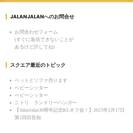
ツ ：水泳(浜名湾流古式泳法、競泳平泳
ぎ) テニス、スキー、ロードバイ
JALANJALANへのお問合せ
ク ソフトボール
KLソフトボール「JalanJalan」「J Bothers」の監
督 BKKソフトボール「おぼんこ
お問合わせフォーム
ぼん 」監督 マレーシア歴：1991年から31年目 タ
(すぐに返信できないことが
イ歴 ：2001年から21年目
あるけど許してね)
Instagram ：”junjalan” Facebook ：”Jun
Yamamori”
スクエア最近のトピック
ベットとソファ売ります
ベビーシッター
ベビーシッター
ニトリ ランドリーハンガー
【JalanJalan30周年記念KLオフ会！】2025年2月17日
第1回目告知