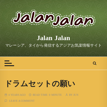
S
k
i
p
t
o
Jalan Jalan
c
o
マレーシア、タイから発信するアジアお気楽情報サイト
n
t
e
n
t
ドラムセットの願い
4 YEARS AGO
READ TIME:
0 MINUTE
BY
JUN
LEAVE A COMMENT