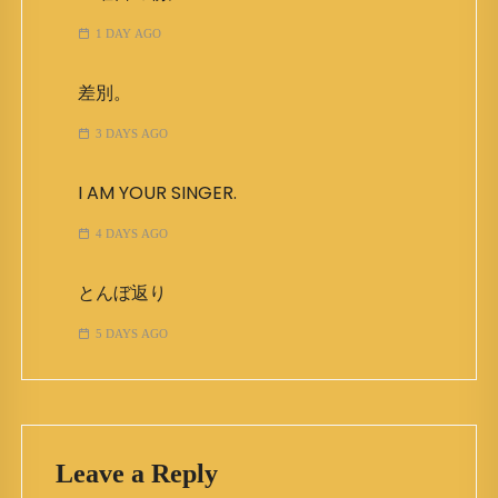
1 DAY AGO
差別。
3 DAYS AGO
I AM YOUR SINGER.
4 DAYS AGO
とんぼ返り
5 DAYS AGO
Leave a Reply