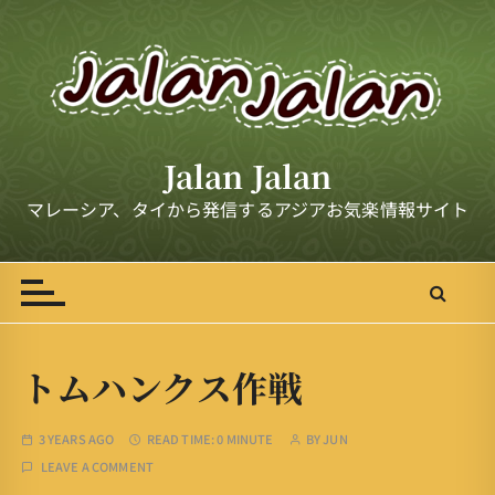
S
k
i
p
t
o
Jalan Jalan
c
o
マレーシア、タイから発信するアジアお気楽情報サイト
n
t
e
n
t
トムハンクス作戦
3 YEARS AGO
READ TIME:
0 MINUTE
BY
JUN
LEAVE A COMMENT