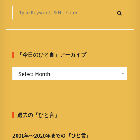
S
e
a
r
c
h
「今日のひと言」アーカイブ
f
o
「
r
Select Month
今
:
日
の
ひ
と
過去の「ひと言」
言
」
ア
2001年〜2020年までの「ひと言」