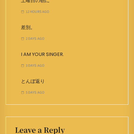
土曜日の朝に
12 HOURS AGO
差別。
2 DAYS AGO
I AM YOUR SINGER.
3 DAYS AGO
とんぼ返り
5 DAYS AGO
Leave a Reply