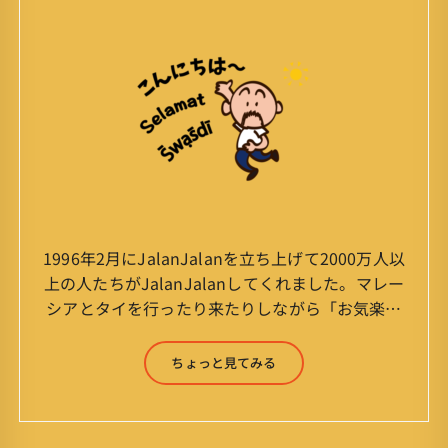
1996年2月にJalanJalanを立ち上げて2000万人以
上の人たちがJalanJalanしてくれました。マレー
シアとタイを行ったり来たりしながら「お気楽」
をモットーに鼻くそほじりながらやってます。 山
森 淳（Jun Yamamori） 生年月日 ：1959年
ちょっと見てみる
7月4日(61才) 生まれ ：香港(3才まで)
育ち ：東京杉並(西荻窪) 家
族 ：妻、長男、長女 趣味 ：写真