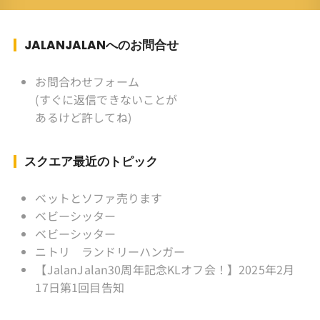
スポーツ ：水泳(浜名湾流古式泳法、競泳平泳
ぎ) テニス、スキー、ロードバイ
ク ソフトボール
JALANJALANへのお問合せ
KLソフトボール「JalanJalan」「J Bothers」の
監督 BKKソフトボール「おぼん
お問合わせフォーム
こぼん 」監督 マレーシア歴：1991年から31年
(すぐに返信できないことが
目 タイ歴 ：2001年から21年目
あるけど許してね)
Instagram ：”junjalan” Facebook ：”Jun
Yamamori”
スクエア最近のトピック
ベットとソファ売ります
ベビーシッター
ベビーシッター
ニトリ ランドリーハンガー
【JalanJalan30周年記念KLオフ会！】2025年2月
17日第1回目告知