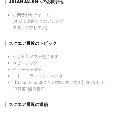
ク ソフトボール
JALANJALANへのお問合せ
KLソフトボール「JalanJalan」「J Bothers」の
監督 BKKソフトボール「おぼん
お問合わせフォーム
こぼん 」監督 マレーシア歴：1991年から31年
(すぐに返信できないことが
目 タイ歴 ：2001年から21年目
あるけど許してね)
Instagram ：”junjalan” Facebook ：”Jun
Yamamori”
スクエア最近のトピック
ベットとソファ売ります
ベビーシッター
ベビーシッター
ニトリ ランドリーハンガー
【JalanJalan30周年記念KLオフ会！】2025年2月
17日第1回目告知
スクエア最近の返信