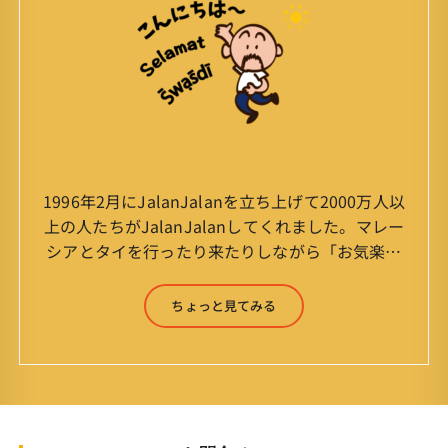
1996年2月にJalanJalanを立ち上げて2000万人以
上の人たちがJalanJalanしてくれました。マレー
シアとタイを行ったり来たりしながら「お気楽」
をモットーに鼻くそほじりながらやってます。 山
森 淳（Jun Yamamori） 生年月日 ：1959年
ちょっと見てみる
7月4日(61才) 生まれ ：香港(3才まで)
育ち ：東京杉並(西荻窪) 家
族 ：妻、長男、長女 趣味 ：写真
スポーツ ：水泳(浜名湾流古式泳法、競泳平泳
ぎ) テニス、スキー、ロードバイ