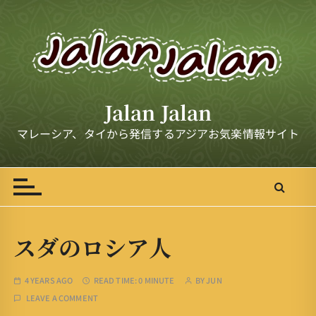
S
k
i
p
t
o
Jalan Jalan
c
o
マレーシア、タイから発信するアジアお気楽情報サイト
n
t
e
n
t
スダのロシア人
4 YEARS AGO
READ TIME:
0 MINUTE
BY
JUN
LEAVE A COMMENT