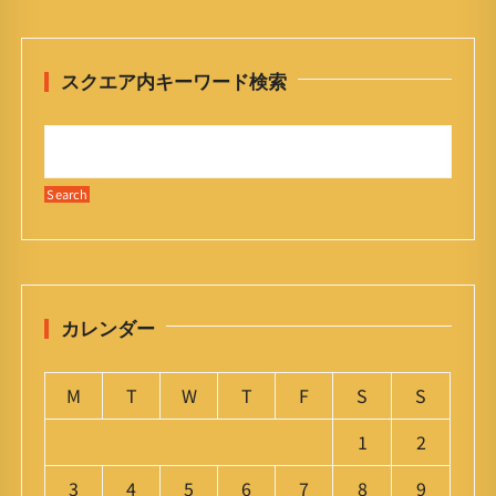
スクエア内キーワード検索
カレンダー
M
T
W
T
F
S
S
1
2
3
4
5
6
7
8
9