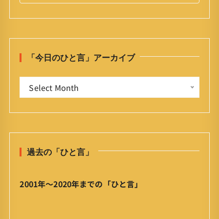
a
r
c
h
「今日のひと言」アーカイブ
f
o
「
r
Select Month
今
:
日
の
ひ
と
過去の「ひと言」
言
」
ア
2001年〜2020年までの「ひと言」
ー
カ
イ