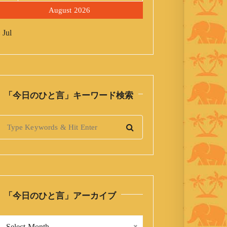
August 2026
 Jul
「今日のひと言」キーワード検索
S
「今日のひと言」アーカイブ
「
Select Month