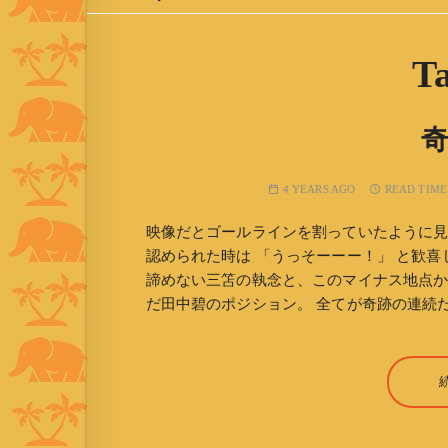
T
4 YEARS AGO
READ TIME
映像だとゴールラインを割っていたように見
認められた時は 「うっそーーー！」 と歓喜し
諦めない三笘の執念と、このマイナス地点か
だ田中碧のポジション。 全てが奇跡の連続