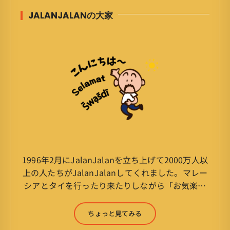
JALANJALANの大家
1996年2月にJalanJalanを立ち上げて2000万人以
上の人たちがJalanJalanしてくれました。マレー
シアとタイを行ったり来たりしながら「お気楽」
をモットーに鼻くそほじりながらやってます。 山
森 淳（Jun Yamamori） 生年月日 ：1959年
ちょっと見てみる
7月4日(61才) 生まれ ：香港(3才まで)