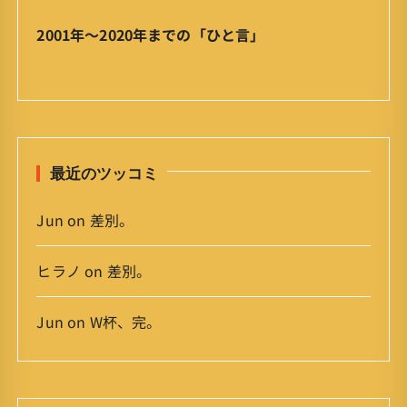
」
ア
2001年〜2020年までの「ひと言」
ー
カ
イ
ブ
最近のツッコミ
Jun
on
差別。
ヒラノ
on
差別。
Jun
on
W杯、完。