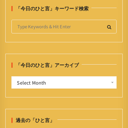
「今日のひと言」キーワード検索
S
e
a
r
c
h
「今日のひと言」アーカイブ
f
o
「
r
Select Month
今
:
日
の
ひ
と
過去の「ひと言」
言