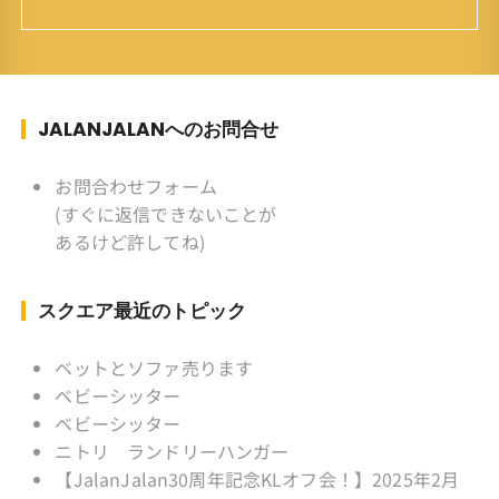
育ち ：東京杉並(西荻窪) 家
族 ：妻、長男、長女 趣味 ：写真
スポーツ ：水泳(浜名湾流古式泳法、競泳平泳
ぎ) テニス、スキー、ロードバイ
ク ソフトボール
JALANJALANへのお問合せ
KLソフトボール「JalanJalan」「J Bothers」の
監督 BKKソフトボール「おぼん
お問合わせフォーム
こぼん 」監督 マレーシア歴：1991年から31年
(すぐに返信できないことが
目 タイ歴 ：2001年から21年目
あるけど許してね)
Instagram ：”junjalan” Facebook ：”Jun
Yamamori”
スクエア最近のトピック
ベットとソファ売ります
ベビーシッター
ベビーシッター
ニトリ ランドリーハンガー
【JalanJalan30周年記念KLオフ会！】2025年2月