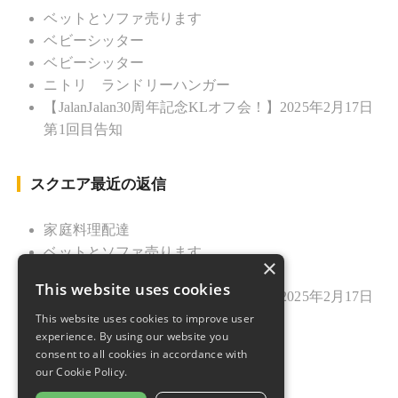
ベットとソファ売ります
ベビーシッター
ベビーシッター
ニトリ ランドリーハンガー
【JalanJalan30周年記念KLオフ会！】2025年2月17日
第1回目告知
スクエア最近の返信
家庭料理配達
ベットとソファ売ります
×
ニトリ ランドリーハンガー
This website uses cookies
【JalanJalan30周年記念KLオフ会！】2025年2月17日
This website uses cookies to improve user
第1回目告知
experience. By using our website you
久しぶりのご挨拶
consent to all cookies in accordance with
our Cookie Policy.