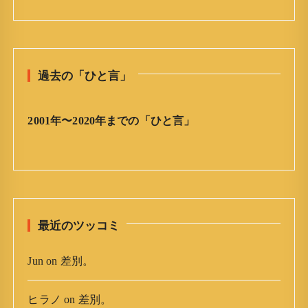
日
の
ひ
と
過去の「ひと言」
言
」
ア
2001年〜2020年までの「ひと言」
ー
カ
イ
ブ
最近のツッコミ
Jun
on
差別。
ヒラノ
on
差別。