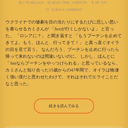
4 YEARS AGO
READ TIME:
0 MINUTE
BY
JUN
LEAVE A COMMENT
ウクライナでの惨劇を目の当たりにするたびに悲しい思い
を募らせるカミさんが 「Junが行くしかないよ」 と言っ
た。 「ロシアに？」 と聞き返すと 「もうプーチンを止めて
きてよ。もう、ほんと、行ってきて！」 と真っ直ぐオイラ
の目を見て言う。 なんだろう、プーチンを止めに行ったら
帰って来れないのは間違いないのに。 しかし、ほんとに
「Junならプーチンをやっつけられる」と思っているなら、
カミさんと知り合った15歳からの47年間で、オイラは物凄
く強い漢だと思わせたわけで、それはそれでエライことだ
なと思った。
続きを読んでみる