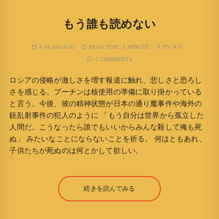
もう誰も読めない
4 YEARS AGO
READ TIME:
0 MINUTE
BY
JUN
2 COMMENTS
ロシアの侵略が激しさを増す報道に触れ、悲しさと恐ろし
さを感じる。プーチンは核使用の準備に取り掛かっている
と言う。今後、彼の精神状態が日本の通り魔事件や海外の
銃乱射事件の犯人のように 「もう自分は世界から孤立した
人間だ。こうなったら誰でもいいからみんな殺して俺も死
ぬ」 みたいなことにならないことを祈る。 何はともあれ、
子供たちが死ぬのは何とかして欲しい。
続きを読んでみる