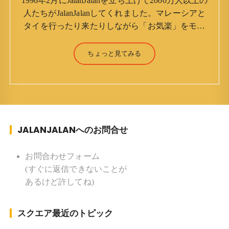
1996年2月にJalanJalanを立ち上げて2000万人以上の
人たちがJalanJalanしてくれました。マレーシアと
タイを行ったり来たりしながら「お気楽」をモッ
トーに鼻くそほじりながらやってます。 山森 淳
（Jun Yamamori） 生年月日 ：1959年7月4日(61
ちょっと見てみる
才) 生まれ ：香港(3才まで) 育
ち ：東京杉並(西荻窪) 家族 ：
妻、長男、長女 趣味 ：写真 スポー
ツ ：水泳(浜名湾流古式泳法、競泳平泳
ぎ) テニス、スキー、ロードバイ
JALANJALANへのお問合せ
ク ソフトボール
KLソフトボール「JalanJalan」「J Bothers」の監
督 BKKソフトボール「おぼんこ
お問合わせフォーム
ぼん 」監督 マレーシア歴：1991年から31年目 タ
(すぐに返信できないことが
イ歴 ：2001年から21年目
あるけど許してね)
Instagram ：”junjalan” Facebook ：”Jun
Yamamori”
スクエア最近のトピック