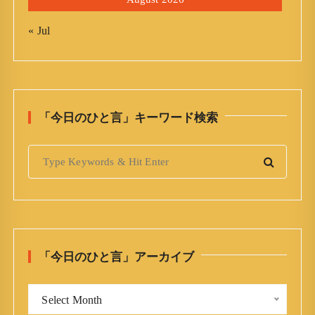
« Jul
「今日のひと言」キーワード検索
S
e
a
r
c
h
「今日のひと言」アーカイブ
f
o
「
r
Select Month
今
: