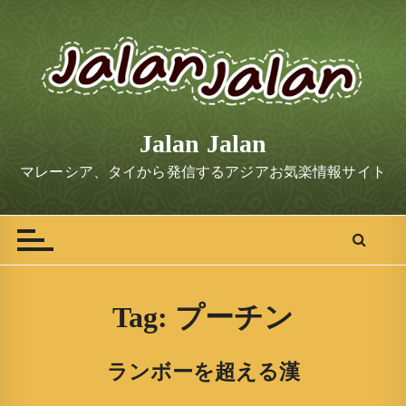
S
k
i
p
t
o
Jalan Jalan
c
o
マレーシア、タイから発信するアジアお気楽情報サイト
n
t
e
n
t
Tag:
プーチン
ランボーを超える漢