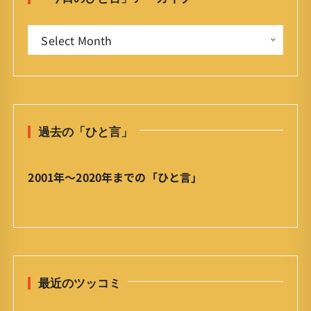
o
「
r
Select Month
今
:
日
の
ひ
と
過去の「ひと言」
言
」
ア
2001年〜2020年までの「ひと言」
ー
カ
イ
ブ
最近のツッコミ