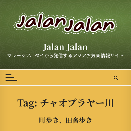
S
k
i
p
t
o
Jalan Jalan
c
o
マレーシア、タイから発信するアジアお気楽情報サイト
n
t
e
n
t
Tag:
チャオプラヤー川
町歩き、田舎歩き