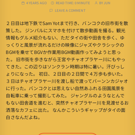
4 YEARS AGO
READ TIME:
0 MINUTE
BY
JUN
LEAVE A COMMENT
２日目は地下鉄でSam Yotまで行き、バンコクの旧市街を散
策した。 ジンバルにスマホを付けて散歩動画を撮る。観光
情報もグルメ紹介もない、ただタイの街や田舎を歩く、ゆ
っくりと風景が流れるだけの映像にジャズやクラシックの
BGMを乗せてBGVか作業用BGM動画作ってみようと思っ
た。 旧市街を歩きながら王宮やチャオプラヤー川にもやっ
てきた。この辺りはソンクラン時期は特に暑い。汗びっし
ょりになった。 初日、２日目の２日間で４万歩も歩いた。
３日はチャオプラヤー川を渡し船で渡ってバーンンカジャオ
に行った。バンコクとは思えない自然あふれる田園風景を
自転車に乗って撮影してみた。 ジャングルのようなとんで
もない田舎道を進むと、突然チャオプラヤー川を見渡せるお
洒落なカフェに出た。 なんかこういうギャップがタイの面
白さなんだよね。