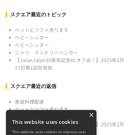
Instagram ：”junjalan” Facebook ：”Jun
Yamamori”
スクエア最近のトピック
ベットとソファ売ります
ベビーシッター
ベビーシッター
ニトリ ランドリーハンガー
【JalanJalan30周年記念KLオフ会！】2025年2月
17日第1回目告知
スクエア最近の返信
家庭料理配達
ベットとソファ売ります
×
ニトリ ランドリーハンガー
This website uses cookies
【JalanJalan30周年記念KLオフ会！】2025年2月
17日第1回目告知
This website uses cookies to improve user