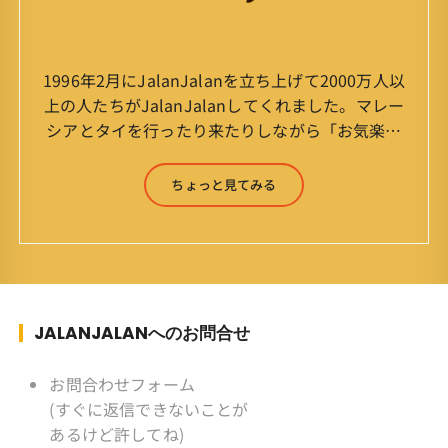
1996年2月にJalanJalanを立ち上げて2000万人以
上の人たちがJalanJalanしてくれました。マレー
シアとタイを行ったり来たりしながら「お気楽」
をモットーに鼻くそほじりながらやってます。 山
森 淳（Jun Yamamori） 生年月日 ：1959年
ちょっと見てみる
7月4日(61才) 生まれ ：香港(3才まで)
育ち ：東京杉並(西荻窪) 家
族 ：妻、長男、長女 趣味 ：写真
スポーツ ：水泳(浜名湾流古式泳法、競泳平泳
ぎ) テニス、スキー、ロードバイ
ク ソフトボール
JALANJALANへのお問合せ
KLソフトボール「JalanJalan」「J Bothers」の
監督 BKKソフトボール「おぼん
お問合わせフォーム
こぼん 」監督 マレーシア歴：1991年から31年
(すぐに返信できないことが
目 タイ歴 ：2001年から21年目
あるけど許してね)