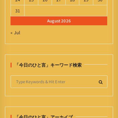
31
August 2026
« Jul
「今日のひと言」キーワード検索
S
e
a
r
c
h
「今日のひと言」アーカイブ
f