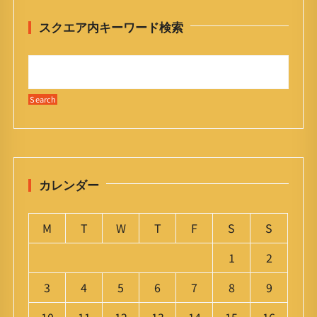
スクエア内キーワード検索
カレンダー
M
T
W
T
F
S
S
1
2
3
4
5
6
7
8
9