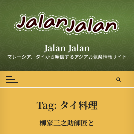
S
k
i
p
t
o
Jalan Jalan
c
o
マレーシア、タイから発信するアジアお気楽情報サイト
n
t
e
n
t
Tag:
タイ料理
柳家三之助師匠と