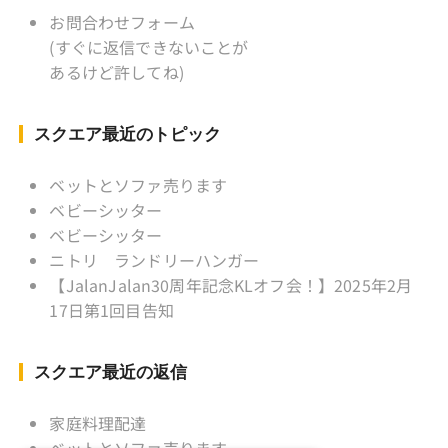
監督 BKKソフトボール「おぼん
お問合わせフォーム
こぼん 」監督 マレーシア歴：1991年から31年
(すぐに返信できないことが
目 タイ歴 ：2001年から21年目
あるけど許してね)
Instagram ：”junjalan” Facebook ：”Jun
Yamamori”
スクエア最近のトピック
ベットとソファ売ります
ベビーシッター
ベビーシッター
ニトリ ランドリーハンガー
【JalanJalan30周年記念KLオフ会！】2025年2月
17日第1回目告知
スクエア最近の返信
家庭料理配達