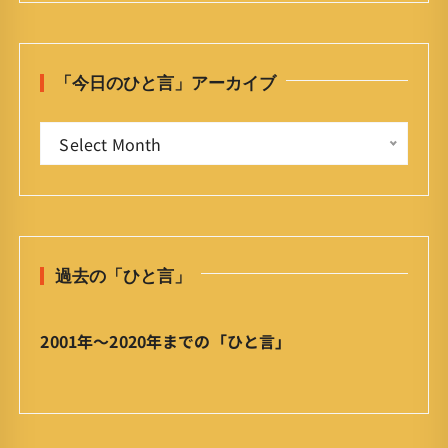
r
c
h
「今日のひと言」アーカイブ
f
o
「
r
Select Month
今
:
日
の
ひ
と
過去の「ひと言」
言
」
ア
2001年〜2020年までの「ひと言」
ー
カ
イ
ブ