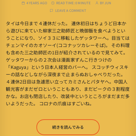
4 YEARS AGO
READ TIME:
0 MINUTE
BY
JUN
LEAVE A COMMENT
タイは今日まで４連休だった。 連休初日はちょうど日本か
ら遊びに来ていた柳家三之助師匠と晩御飯を食べようとい
うことになり、ソイ３３に移転したゲッタワーへ。目当ては
チェンマイのカオソーイ(ココナッツカレーそば)。 その料理
も含めた三之助師匠の1日が紹介されているので見てみて。
ゲッタワーからの２次会は漫画家ずんこ行きつけの
「Kaguya」という日本人経営のバーへ。 スコッチウィスキ
ーの話などしながら深夜まで止まらぬおしゃべりだった。
４連休2日目は急遽思い立ってカミさんとパタヤへ。中国人
観光客がまだゼロということもあり、まだピークの３割程度
かな。お店も閉店したり、改装中というところがまだまだ多
いようだった。 コロナの爪痕はすごいね。
続きを読んでみる