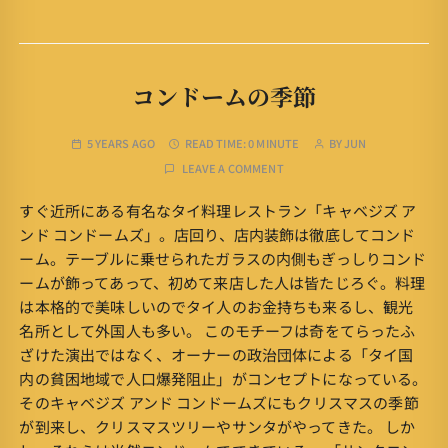
コンドームの季節
5 YEARS AGO
READ TIME:
0 MINUTE
BY
JUN
LEAVE A COMMENT
すぐ近所にある有名なタイ料理レストラン「キャベジズ ア
ンド コンドームズ」。店回り、店内装飾は徹底してコンド
ーム。テーブルに乗せられたガラスの内側もぎっしりコンド
ームが飾ってあって、初めて来店した人は皆たじろぐ。料理
は本格的で美味しいのでタイ人のお金持ちも来るし、観光
名所として外国人も多い。 このモチーフは奇をてらったふ
ざけた演出ではなく、オーナーの政治団体による「タイ国
内の貧困地域で人口爆発阻止」がコンセプトになっている。
そのキャベジズ アンド コンドームズにもクリスマスの季節
が到来し、クリスマスツリーやサンタがやってきた。 しか