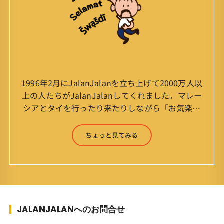
1996年2月にJalanJalanを立ち上げて2000万人以
上の人たちがJalanJalanしてくれました。マレー
シアとタイを行ったり来たりしながら「お気楽」
をモットーに鼻くそほじりながらやってます。 山
森 淳（Jun Yamamori） 生年月日 ：1959年
ちょっと見てみる
7月4日(61才) 生まれ ：香港(3才まで)
育ち ：東京杉並(西荻窪) 家
族 ：妻、長男、長女 趣味 ：写真
スポーツ ：水泳(浜名湾流古式泳法、競泳平泳
ぎ) テニス、スキー、ロードバイ
ク ソフトボール
JALANJALANへのお問合せ
KLソフトボール「JalanJalan」「J Bothers」の