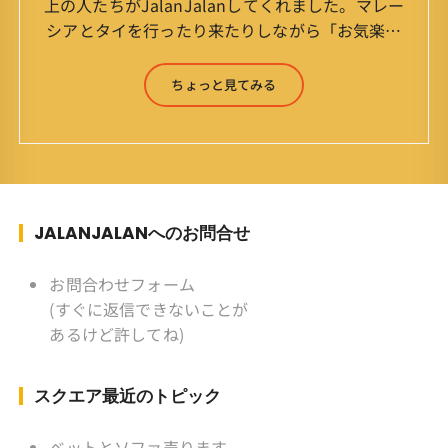
上の人たちがJalanJalanしてくれました。マレー
シアとタイを行ったり来たりしながら「お気楽」
をモットーに鼻くそほじりながらやってます。 山
森 淳（Jun Yamamori） 生年月日 ：1959年
ちょっと見てみる
7月4日(61才) 生まれ ：香港(3才まで)
育ち ：東京杉並(西荻窪) 家
族 ：妻、長男、長女 趣味 ：写真
スポーツ ：水泳(浜名湾流古式泳法、競泳平泳
ぎ) テニス、スキー、ロードバイ
ク ソフトボール
JALANJALANへのお問合せ
KLソフトボール「JalanJalan」「J Bothers」の
監督 BKKソフトボール「おぼん
お問合わせフォーム
こぼん 」監督 マレーシア歴：1991年から31年
(すぐに返信できないことが
目 タイ歴 ：2001年から21年目
あるけど許してね)
Instagram ：”junjalan” Facebook ：”Jun
Yamamori”
スクエア最近のトピック
ベットとソファ売ります