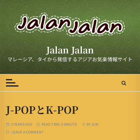
S
k
i
p
t
o
Jalan Jalan
c
o
マレーシア、タイから発信するアジアお気楽情報サイト
n
t
e
n
t
J-POPとK-POP
3 YEARS AGO
READ TIME:
0 MINUTE
BY
JUN
LEAVE A COMMENT