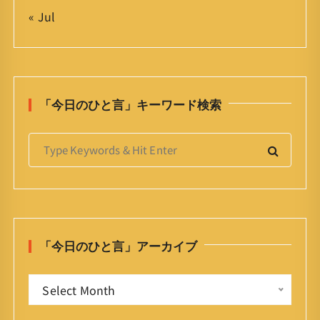
« Jul
「今日のひと言」キーワード検索
S
e
a
r
c
h
「今日のひと言」アーカイブ
f
o
「
r
Select Month
今
:
日