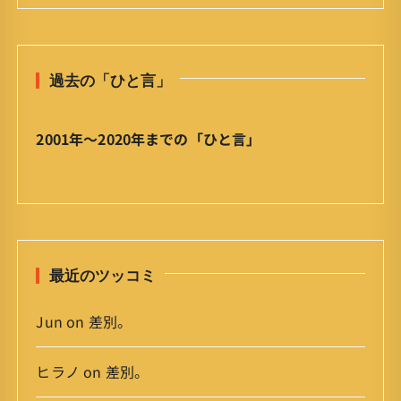
の
ひ
と
過去の「ひと言」
言
」
ア
2001年〜2020年までの「ひと言」
ー
カ
イ
ブ
最近のツッコミ
Jun
on
差別。
ヒラノ
on
差別。