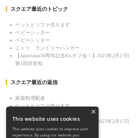
Yamamori”
スクエア最近のトピック
ベットとソファ売ります
ベビーシッター
ベビーシッター
ニトリ ランドリーハンガー
【JalanJalan30周年記念KLオフ会！】2025年2月17日
第1回目告知
スクエア最近の返信
家庭料理配達
ベットとソファ売ります
×
ニトリ ランドリーハンガー
This website uses cookies
【JalanJalan30周年記念KLオフ会！】2025年2月17日
This website uses cookies to improve user
第1回目告知
experience. By using our website you
久しぶりのご挨拶