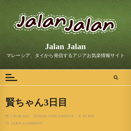
S
k
i
p
t
o
Jalan Jalan
c
o
マレーシア、タイから発信するアジアお気楽情報サイト
n
t
e
n
t
賢ちゃん3日目
1 YEAR AGO
READ TIME:
0 MINUTE
BY
JUN
LEAVE A COMMENT