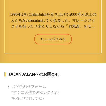
1996年2月にJalanJalanを立ち上げて2000万人以上の
人たちがJalanJalanしてくれました。マレーシアと
タイを行ったり来たりしながら「お気楽」をモッ
トーに鼻くそほじりながらやってます。 山森 淳
（Jun Yamamori） 生年月日 ：1959年7月4日(61
ちょっと見てみる
才) 生まれ ：香港(3才まで) 育
ち ：東京杉並(西荻窪) 家族 ：
妻、長男、長女 趣味 ：写真 スポー
ツ ：水泳(浜名湾流古式泳法、競泳平泳
ぎ) テニス、スキー、ロードバイ
JALANJALANへのお問合せ
ク ソフトボール
KLソフトボール「JalanJalan」「J Bothers」の監
督 BKKソフトボール「おぼんこ
お問合わせフォーム
ぼん 」監督 マレーシア歴：1991年から31年目 タ
(すぐに返信できないことが
イ歴 ：2001年から21年目
あるけど許してね)
Instagram ：”junjalan” Facebook ：”Jun