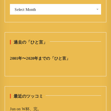
o
「
r
Select Month
今
:
日
の
ひ
と
過去の「ひと言」
言
」
ア
2001年〜2020年までの「ひと言」
ー
カ
イ
ブ
最近のツッコミ
Jun
on
W杯、完。