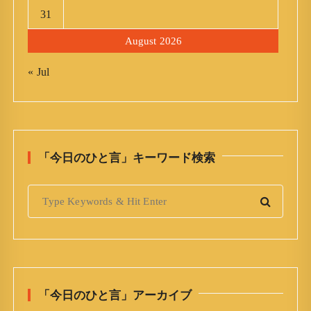
31
August 2026
« Jul
「今日のひと言」キーワード検索
S
e
a
r
c
h
「今日のひと言」アーカイブ
f