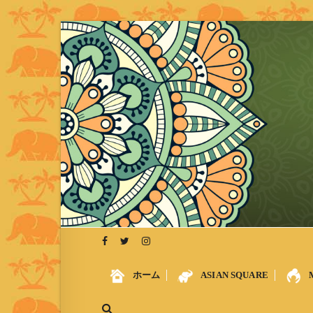
S
k
i
p
t
o
c
o
n
t
e
n
t
ホーム
ASIAN SQUARE