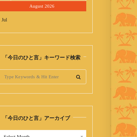
August 2026
 Jul
「今日のひと言」キーワード検索
S
「今日のひと言」アーカイブ
「
Select Month