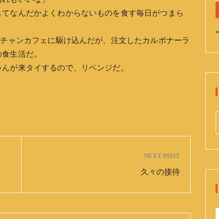
してなんだかよくわからないものを食す毎日がつまら
«
イチャンカフェに駆け込んだが、注文したカルボナーラ
の食生活だ。
ゃんが来タイするので、リベンジだ。
e
a
r
NEXT POST
c
久々の接待
h
f
o
r