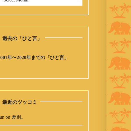
今
日
の
ひ
と
過去の「ひと言」
言
」
ア
2001年〜2020年までの「ひと言」
ー
カ
イ
ブ
最近のツッコミ
un
on
差別。