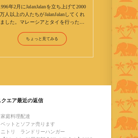
1996年2月にJalanJalanを立ち上げて2000
万人以上の人たちがJalanJalanしてくれ
ました。マレーシアとタイを行ったり
来たりしながら「お気楽」をモットー
に鼻くそほじりながらやってます。 山
ちょっと見てみる
森 淳（Jun Yamamori） 生年月
日 ：1959年7月4日(61才) 生ま
れ ：香港(3才まで) 育
ち ：東京杉並(西荻窪) 家
族 ：妻、長男、長女 趣
味 ：写真 スポーツ ：水泳
(浜名湾流古式泳法、競泳平泳
ぎ) テニス、スキー、ロ
スクエア最近の返信
ードバイク ソフトボー
ル KLソフトボール
家庭料理配達
「JalanJalan」「J Bothers」の監
ベットとソファ売ります
督 BKKソフトボール
ニトリ ランドリーハンガー
「おぼんこぼん 」監督 マレーシア歴：