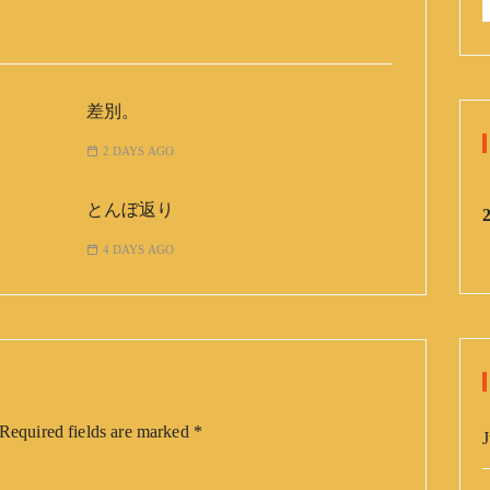
:
差別。
2 DAYS AGO
とんぼ返り
4 DAYS AGO
Required fields are marked
*
J