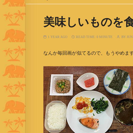
美味しいものを
1 YEAR AGO
READ TIME:
0 MINUTE
BY
JUN
なんか毎回画が似てるので、もうやめます