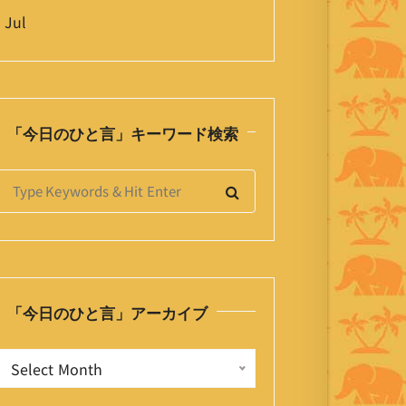
 Jul
「今日のひと言」キーワード検索
S
e
a
h
「今日のひと言」アーカイブ
o
「
Select Month
今
日