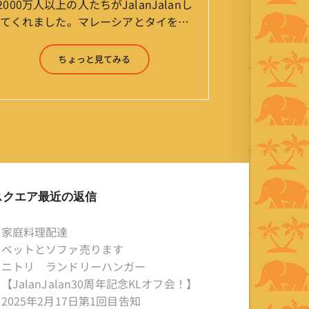
2000万人以上の人たちがJalanJalanし
てくれました。マレーシアとタイを行
ったり来たりしながら「お気楽」をモ
ットーに鼻くそほじりながらやってま
ちょっと見てみる
す。 山森 淳（Jun Yamamori） 生年
月日 ：1959年7月4日(61才) 生ま
れ ：香港(3才まで) 育
ち ：東京杉並(西荻窪) 家
族 ：妻、長男、長女 趣
味 ：写真 スポーツ ：水泳
(浜名湾流古式泳法、競泳平泳
ぎ) テニス、スキー、ロ
スクエア最近の返信
ードバイク ソフトボー
ル KLソフトボール
家庭料理配達
「JalanJalan」「J Bothers」の監
ベットとソファ売ります
督 BKKソフトボール
ニトリ ランドリーハンガー
「おぼんこぼん 」監督 マレーシア歴：
【JalanJalan30周年記念KLオフ会！】
1991年から31年目 タイ歴 ：
2025年2月17日第1回目告知