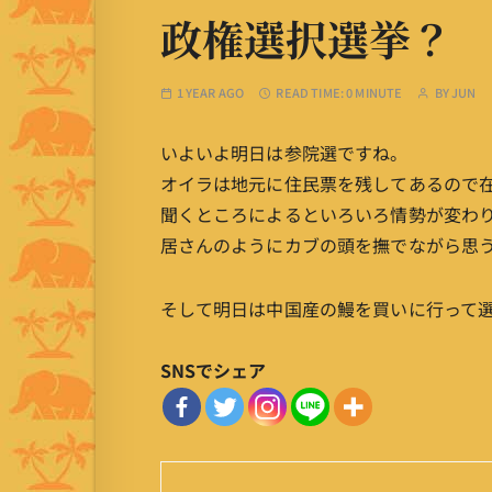
政権選択選挙？
1 YEAR AGO
READ TIME:
0 MINUTE
BY
JUN
いよいよ明日は参院選ですね。
オイラは地元に住民票を残してあるので
聞くところによるといろいろ情勢が変わ
居さんのようにカブの頭を撫でながら思
そして明日は中国産の鰻を買いに行って
SNSでシェア