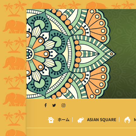
S
k
i
p
t
o
c
o
n
t
e
n
t
ホーム
ASIAN SQUARE