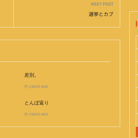
NEXT POST
選挙とカブ
差別。
2 DAYS AGO
とんぼ返り
4 DAYS AGO