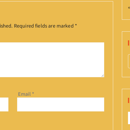
«
ished.
Required fields are marked
*
r
c
Email
*
f
r
: