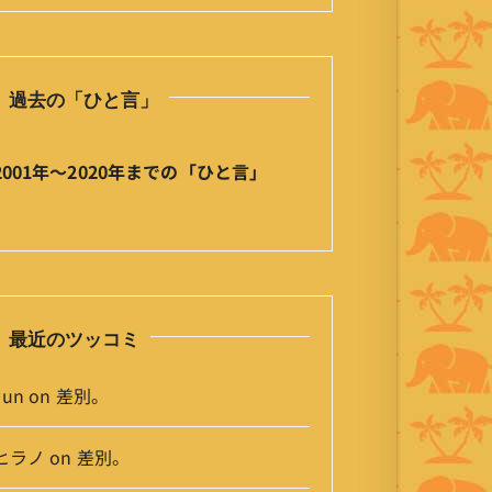
の
ひ
と
過去の「ひと言」
言
」
ア
2001年〜2020年までの「ひと言」
ー
カ
イ
ブ
最近のツッコミ
Jun
on
差別。
ヒラノ
on
差別。