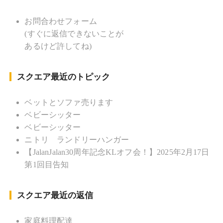
KLソフトボール「JalanJalan」「J Bothers」の監
督 BKKソフトボール「おぼんこ
お問合わせフォーム
ぼん 」監督 マレーシア歴：1991年から31年目 タ
(すぐに返信できないことが
イ歴 ：2001年から21年目
あるけど許してね)
Instagram ：”junjalan” Facebook ：”Jun
Yamamori”
スクエア最近のトピック
ベットとソファ売ります
ベビーシッター
ベビーシッター
ニトリ ランドリーハンガー
【JalanJalan30周年記念KLオフ会！】2025年2月17日
第1回目告知
スクエア最近の返信
家庭料理配達