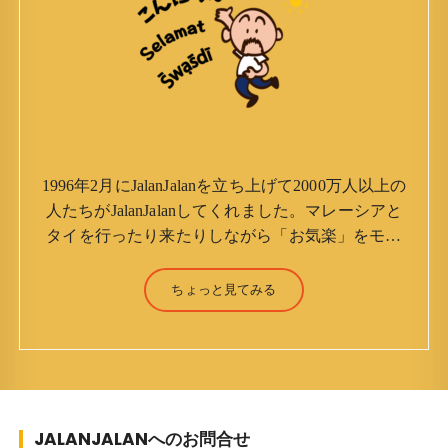
1996年2月にJalanJalanを立ち上げて2000万人以上の
人たちがJalanJalanしてくれました。マレーシアと
タイを行ったり来たりしながら「お気楽」をモッ
トーに鼻くそほじりながらやってます。 山森 淳
（Jun Yamamori） 生年月日 ：1959年7月4日(61
ちょっと見てみる
才) 生まれ ：香港(3才まで) 育
ち ：東京杉並(西荻窪) 家族 ：
妻、長男、長女 趣味 ：写真 スポー
ツ ：水泳(浜名湾流古式泳法、競泳平泳
ぎ) テニス、スキー、ロードバイ
JALANJALANへのお問合せ
ク ソフトボール