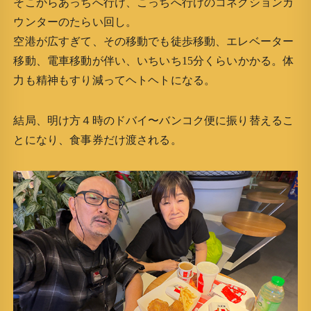
そこからあっちへ行け、こっちへ行けのコネクションカ
ウンターのたらい回し。
空港が広すぎて、その移動でも徒歩移動、エレベーター
移動、電車移動が伴い、いちいち15分くらいかかる。体
力も精神もすり減ってヘトヘトになる。
結局、明け方４時のドバイ〜バンコク便に振り替えるこ
とになり、食事券だけ渡される。