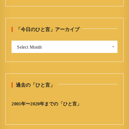
a
r
c
h
「今日のひと言」アーカイブ
f
o
「
r
Select Month
今
:
日
の
ひ
と
過去の「ひと言」
言
」
ア
2001年〜2020年までの「ひと言」
ー
カ
イ