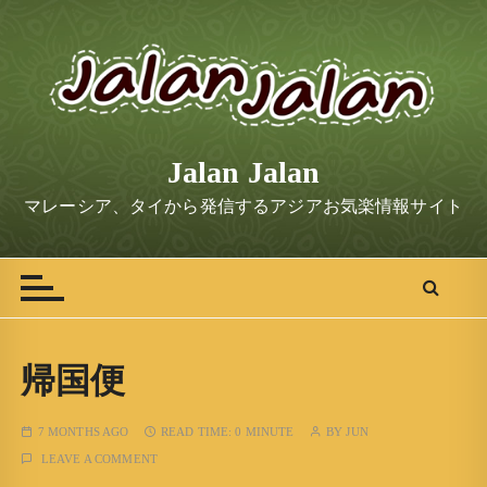
S
k
i
p
t
o
Jalan Jalan
c
o
マレーシア、タイから発信するアジアお気楽情報サイト
n
t
e
n
t
帰国便
7 MONTHS AGO
READ TIME:
0 MINUTE
BY
JUN
LEAVE A COMMENT