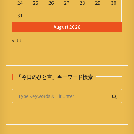
24
25
26
27
28
29
30
31
August 2026
« Jul
「今日のひと言」キーワード検索
S
e
a
r
c
h