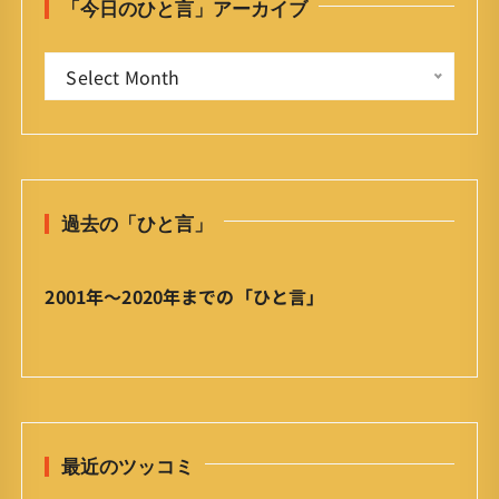
「今日のひと言」アーカイブ
f
o
「
r
Select Month
今
:
日
の
ひ
と
過去の「ひと言」
言
」
ア
2001年〜2020年までの「ひと言」
ー
カ
イ
ブ
最近のツッコミ