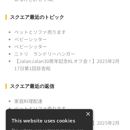
Instagram ：”junjalan” Facebook ：”Jun
Yamamori”
スクエア最近のトピック
ベットとソファ売ります
ベビーシッター
ベビーシッター
ニトリ ランドリーハンガー
【JalanJalan30周年記念KLオフ会！】2025年2月
17日第1回目告知
スクエア最近の返信
家庭料理配達
ベットとソファ売ります
×
ニトリ ランドリーハンガー
This website uses cookies
【JalanJalan30周年記念KLオフ会！】2025年2月