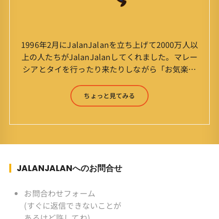
1996年2月にJalanJalanを立ち上げて2000万人以
上の人たちがJalanJalanしてくれました。マレー
シアとタイを行ったり来たりしながら「お気楽」
をモットーに鼻くそほじりながらやってます。 山
森 淳（Jun Yamamori） 生年月日 ：1959年
ちょっと見てみる
7月4日(61才) 生まれ ：香港(3才まで)
育ち ：東京杉並(西荻窪) 家
族 ：妻、長男、長女 趣味 ：写真
スポーツ ：水泳(浜名湾流古式泳法、競泳平泳
ぎ) テニス、スキー、ロードバイ
ク ソフトボール
JALANJALANへのお問合せ
KLソフトボール「JalanJalan」「J Bothers」の
監督 BKKソフトボール「おぼん
お問合わせフォーム
こぼん 」監督 マレーシア歴：1991年から31年
(すぐに返信できないことが
目 タイ歴 ：2001年から21年目
あるけど許してね)