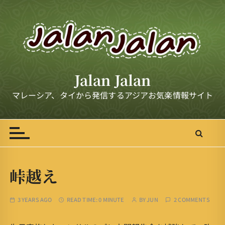
S
k
i
p
t
o
Jalan Jalan
c
o
マレーシア、タイから発信するアジアお気楽情報サイト
n
t
e
n
t
峠越え
3 YEARS AGO
READ TIME:
0 MINUTE
BY
JUN
2 COMMENTS