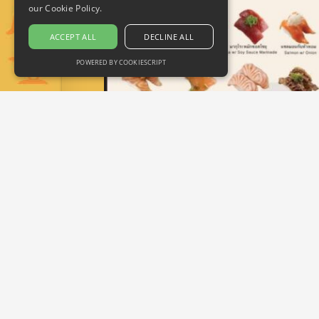
our Cookie Policy.
ACCEPT ALL
DECLINE ALL
POWERED BY COOKIESCRIPT