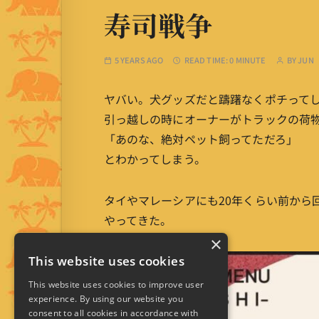
寿司戦争
5 YEARS AGO
READ TIME:
0 MINUTE
BY
JUN
ヤバい。犬グッズだと躊躇なくポチってし
引っ越しの時にオーナーがトラックの荷
「あのな、絶対ペット飼ってただろ」
とわかってしまう。
タイやマレーシアにも20年くらい前から
やってきた。
×
This website uses cookies
This website uses cookies to improve user
experience. By using our website you
consent to all cookies in accordance with