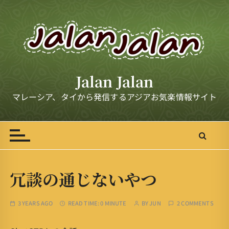
S
k
i
p
t
o
Jalan Jalan
c
o
マレーシア、タイから発信するアジアお気楽情報サイト
n
t
e
n
t
冗談の通じないやつ
3 YEARS AGO
READ TIME:
0 MINUTE
BY
JUN
2 COMMENTS