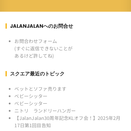
族 ：妻、長男、長女 趣味 ：写真
スポーツ ：水泳(浜名湾流古式泳法、競泳平泳
ぎ) テニス、スキー、ロードバイ
ク ソフトボール
JALANJALANへのお問合せ
KLソフトボール「JalanJalan」「J Bothers」の
監督 BKKソフトボール「おぼん
お問合わせフォーム
こぼん 」監督 マレーシア歴：1991年から31年
(すぐに返信できないことが
目 タイ歴 ：2001年から21年目
あるけど許してね)
Instagram ：”junjalan” Facebook ：”Jun
Yamamori”
スクエア最近のトピック
ベットとソファ売ります
ベビーシッター
ベビーシッター
ニトリ ランドリーハンガー
【JalanJalan30周年記念KLオフ会！】2025年2月
17日第1回目告知