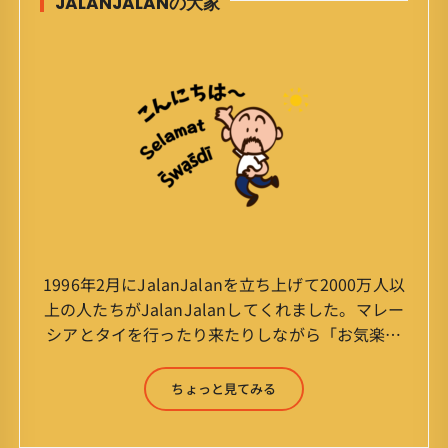
JALANJALANの大家
1996年2月にJalanJalanを立ち上げて2000万人以
上の人たちがJalanJalanしてくれました。マレー
シアとタイを行ったり来たりしながら「お気楽」
をモットーに鼻くそほじりながらやってます。 山
森 淳（Jun Yamamori） 生年月日 ：1959年
ちょっと見てみる
7月4日(61才) 生まれ ：香港(3才まで)
育ち ：東京杉並(西荻窪) 家