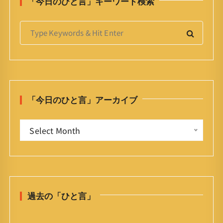
「今日のひと言」キーワード検索
S
e
a
r
c
h
「今日のひと言」アーカイブ
f
o
「
r
Select Month
今
:
日
の
ひ
と
過去の「ひと言」
言
」