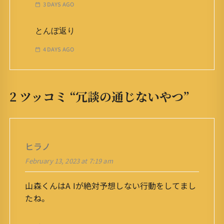
3 DAYS AGO
とんぼ返り
4 DAYS AGO
2 ツッコミ “
冗談の通じないやつ
”
ヒラノ
February 13, 2023 at 7:19 am
山森くんはA Iが絶対予想しない行動をしてまし
たね。