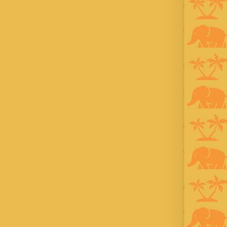
1991年から31年目 タイ歴 ：
2001年から21年目
Instagram ：”junjalan” Facebook
：”Jun Yamamori”