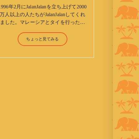
1996年2月にJalanJalanを立ち上げて2000
万人以上の人たちがJalanJalanしてくれ
ました。マレーシアとタイを行ったり
来たりしながら「お気楽」をモットー
に鼻くそほじりながらやってます。 山
ちょっと見てみる
森 淳（Jun Yamamori） 生年月
日 ：1959年7月4日(61才) 生ま
れ ：香港(3才まで) 育
ち ：東京杉並(西荻窪) 家
族 ：妻、長男、長女 趣
味 ：写真 スポーツ ：水泳
(浜名湾流古式泳法、競泳平泳
ぎ) テニス、スキー、ロ
ードバイク ソフトボー
ル KLソフトボール
「JalanJalan」「J Bothers」の監
督 BKKソフトボール
「おぼんこぼん 」監督 マレーシア歴：