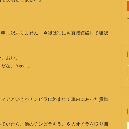
«
。申し訳ありません。今後は宿にも直接連絡して確認
か、おい。
な、Agoda。
e
a
r
c
フィアというかチンピラに絡まれて車内にあった貴重
h
f
o
っていたら、他のチンピラも５、６人オイラを取り囲
r