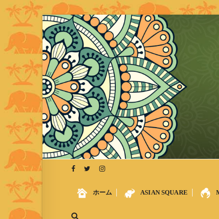
S
k
i
p
t
o
c
o
n
t
e
n
t
ホーム
ASIAN SQUARE