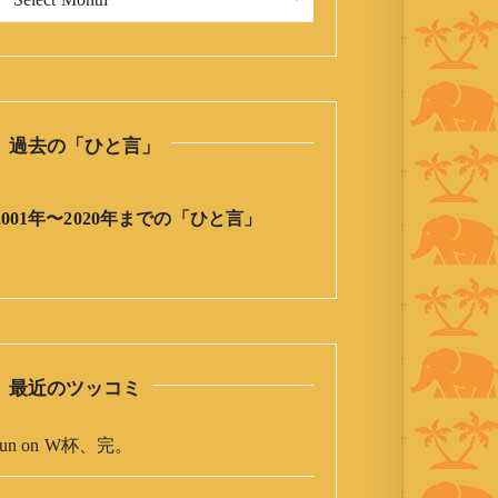
今
日
の
ひ
と
過去の「ひと言」
言
」
ア
2001年〜2020年までの「ひと言」
ー
カ
イ
ブ
最近のツッコミ
un
on
W杯、完。