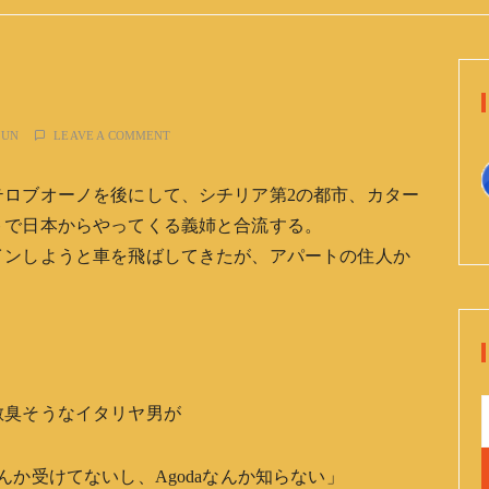
JUN
LEAVE A COMMENT
テロブオーノを後にして、シチリア第2の都市、カター
トで日本からやってくる義姉と合流する。
インしようと車を飛ばしてきたが、アパートの住人か
散臭そうなイタリヤ男が
か受けてないし、Agodaなんか知らない」