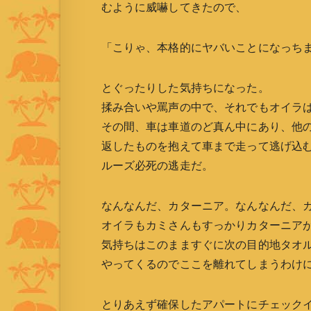
むように威嚇してきたので、
「こりゃ、本格的にヤバいことになっち
とぐったりした気持ちになった。
揉み合いや罵声の中で、それでもオイラ
その間、車は車道のど真ん中にあり、他
返したものを抱えて車まで走って逃げ込
ルーズ必死の逃走だ。
なんなんだ、カターニア。なんなんだ、
オイラもカミさんもすっかりカターニア
気持ちはこのまますぐに次の目的地タオ
やってくるのでここを離れてしまうわけ
とりあえず確保したアパートにチェック