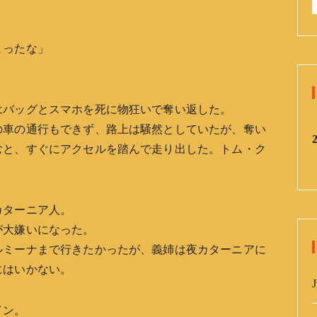
:
まったな」
はバッグとスマホを死に物狂いで奪い返した。
の車の通行もできず、路上は騒然としていたが、奪い
むと、すぐにアクセルを踏んで走り出した。トム・ク
カターニア人。
が大嫌いになった。
ルミーナまで行きたかったが、義姉は夜カターニアに
にはいかない。
J
イン。