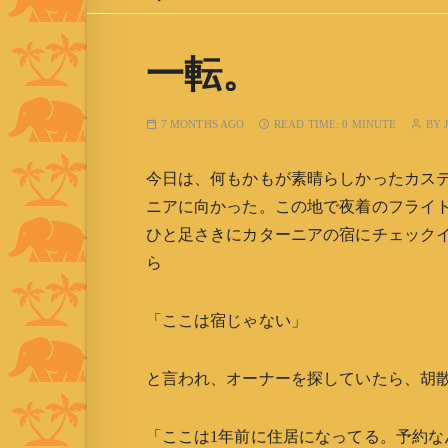
一転。
7 MONTHS AGO
READ TIME:
0 MINUTE
BY
今日は、何もかもが素晴らしかったカス
ニアに向かった。この地で夜着のフライ
ひと足さきにカターニアの宿にチェック
ら
「ここは宿じゃない」
と言われ、オーナーを探していたら、胡
「ここは1年前に住居になってる。予約なん