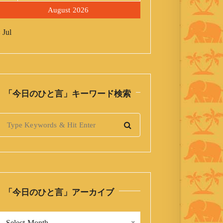
August 2026
 Jul
「今日のひと言」キーワード検索
S
「今日のひと言」アーカイブ
「
Select Month