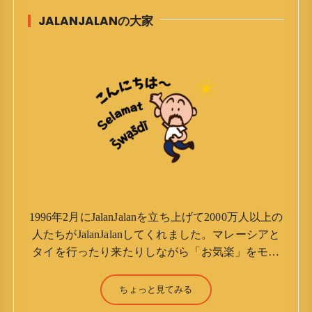
JALANJALANの大家
1996年2月にJalanJalanを立ち上げて2000万人以上の
人たちがJalanJalanしてくれました。マレーシアと
タイを行ったり来たりしながら「お気楽」をモッ
トーに鼻くそほじりながらやってます。 山森 淳
（Jun Yamamori） 生年月日 ：1959年7月4日(61
ちょっと見てみる
才) 生まれ ：香港(3才まで) 育