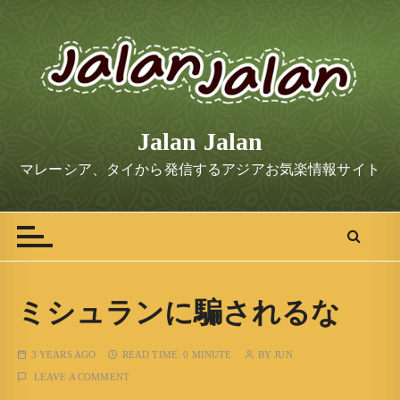
S
k
i
p
t
o
Jalan Jalan
c
o
マレーシア、タイから発信するアジアお気楽情報サイト
n
t
e
n
t
ミシュランに騙されるな
3 YEARS AGO
READ TIME:
0 MINUTE
BY
JUN
LEAVE A COMMENT