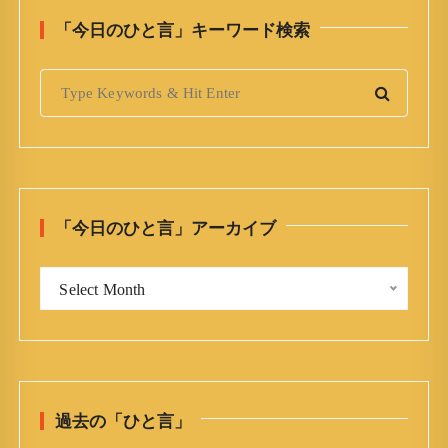
「今日のひと言」キーワード検索
S
e
a
r
c
h
「今日のひと言」アーカイブ
f
o
「
r
Select Month
今
:
日
の
ひ
と
過去の「ひと言」
言