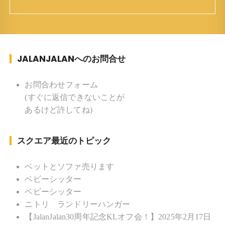
ち ：東京杉並(西荻窪) 家族 ：
妻、長男、長女 趣味 ：写真 スポー
ツ ：水泳(浜名湾流古式泳法、競泳平泳
ぎ) テニス、スキー、ロードバイ
JALANJALANへのお問合せ
ク ソフトボール
KLソフトボール「JalanJalan」「J Bothers」の監
督 BKKソフトボール「おぼんこ
お問合わせフォーム
ぼん 」監督 マレーシア歴：1991年から31年目 タ
(すぐに返信できないことが
イ歴 ：2001年から21年目
あるけど許してね)
Instagram ：”junjalan” Facebook ：”Jun
Yamamori”
スクエア最近のトピック
ベットとソファ売ります
ベビーシッター
ベビーシッター
ニトリ ランドリーハンガー
【JalanJalan30周年記念KLオフ会！】2025年2月17日