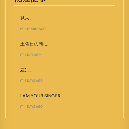
見栄。
3 HOURS AGO
土曜日の朝に
1 DAY AGO
差別。
3 DAYS AGO
I AM YOUR SINGER.
4 DAYS AGO