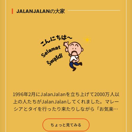
JALANJALANの大家
1996年2月にJalanJalanを立ち上げて2000万人以
上の人たちがJalanJalanしてくれました。マレー
シアとタイを行ったり来たりしながら「お気楽」
をモットーに鼻くそほじりながらやってます。 山
森 淳（Jun Yamamori） 生年月日 ：1959年
ちょっと見てみる
7月4日(61才) 生まれ ：香港(3才まで)