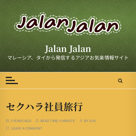
S
k
i
p
t
o
Jalan Jalan
c
o
マレーシア、タイから発信するアジアお気楽情報サイト
n
t
e
n
t
セクハラ社員旅行
2 YEARS AGO
READ TIME:
0 MINUTE
BY
JUN
LEAVE A COMMENT