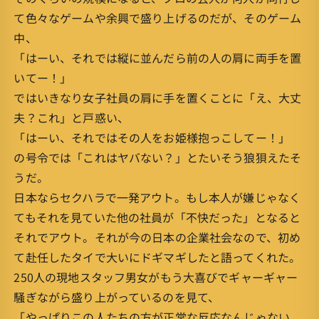
て色々なゲームや余興で盛り上げるのだが、そのゲーム
中、
「はーい、それでは縦に並んだら前の人の肩に両手を置
いてー！」
ではいきなり女子社員の肩に手を置くことに「え、大丈
夫？これ」と戸惑い、
「はーい、それではその人をお姫様抱っこしてー！」
の号令では「これはヤバない？」とたいそう狼狽えたそ
うだ。
日本ならセクハラで一発アウト。もし本人が嫌じゃなく
てもそれを見ていた他の社員が「不快だった」となると
それでアウト。それが今の日本の企業社会なので、初め
て赴任したタイで大いにドギマギしたと語ってくれた。
250人の現地スタッフ男女がもう大喜びでギャーギャー
騒ぎながら盛り上がっているのを見て、
「やっぱりこの人たちの方が正常な反応なんじゃない