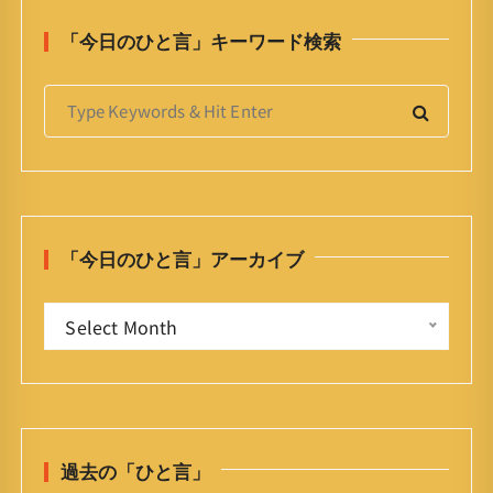
「今日のひと言」キーワード検索
S
e
a
r
c
h
「今日のひと言」アーカイブ
f
o
「
r
Select Month
今
:
日
の
ひ
と
過去の「ひと言」
言