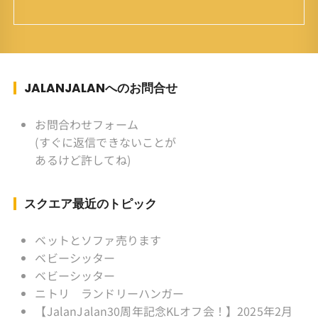
育ち ：東京杉並(西荻窪) 家
族 ：妻、長男、長女 趣味 ：写真
スポーツ ：水泳(浜名湾流古式泳法、競泳平泳
ぎ) テニス、スキー、ロードバイ
ク ソフトボール
JALANJALANへのお問合せ
KLソフトボール「JalanJalan」「J Bothers」の
監督 BKKソフトボール「おぼん
お問合わせフォーム
こぼん 」監督 マレーシア歴：1991年から31年
(すぐに返信できないことが
目 タイ歴 ：2001年から21年目
あるけど許してね)
Instagram ：”junjalan” Facebook ：”Jun
Yamamori”
スクエア最近のトピック
ベットとソファ売ります
ベビーシッター
ベビーシッター
ニトリ ランドリーハンガー
【JalanJalan30周年記念KLオフ会！】2025年2月