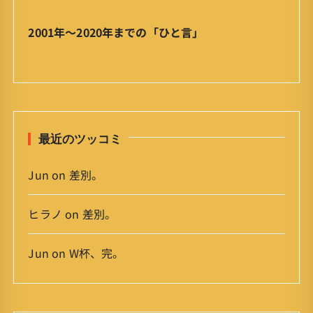
」
ア
2001年〜2020年までの「ひと言」
ー
カ
イ
ブ
最近のツッコミ
Jun
on
差別。
ヒラノ
on
差別。
Jun
on
W杯、完。