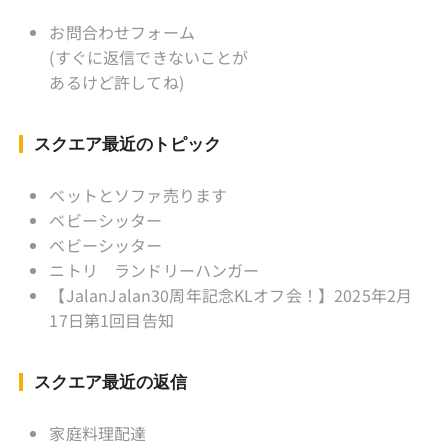
KLソフトボール「JalanJalan」「J Bothers」の
監督 BKKソフトボール「おぼん
お問合わせフォーム
こぼん 」監督 マレーシア歴：1991年から31年
(すぐに返信できないことが
目 タイ歴 ：2001年から21年目
あるけど許してね)
Instagram ：”junjalan” Facebook ：”Jun
Yamamori”
スクエア最近のトピック
ベットとソファ売ります
ベビーシッター
ベビーシッター
ニトリ ランドリーハンガー
【JalanJalan30周年記念KLオフ会！】2025年2月
17日第1回目告知
スクエア最近の返信
家庭料理配達