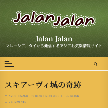
S
k
i
p
t
o
Jalan Jalan
c
o
マレーシア、タイから発信するアジアお気楽情報サイト
n
t
e
n
t
スキアーヴィ城の奇跡
7 MONTHS AGO
READ TIME:
0 MINUTE
BY
JUN
2 COMMENTS