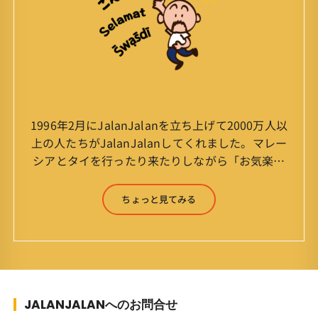
1996年2月にJalanJalanを立ち上げて2000万人以
上の人たちがJalanJalanしてくれました。マレー
シアとタイを行ったり来たりしながら「お気楽」
をモットーに鼻くそほじりながらやってます。 山
森 淳（Jun Yamamori） 生年月日 ：1959年
ちょっと見てみる
7月4日(61才) 生まれ ：香港(3才まで)
育ち ：東京杉並(西荻窪) 家
族 ：妻、長男、長女 趣味 ：写真
スポーツ ：水泳(浜名湾流古式泳法、競泳平泳
ぎ) テニス、スキー、ロードバイ
ク ソフトボール
JALANJALANへのお問合せ