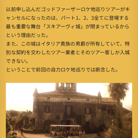
以前申し込んだゴッドファーザーロケ地巡りツアーがキ
ャンセルになったのは、パート1、2、3全てに登場する
最も重要な舞台「スキアーヴィ城」が閉まっているから
という理由だった。
また、この城はイタリア貴族の男爵が所有していて、特
別な契約を交わしたツアー業者とそのツアー客しか入城
できない。
ということで前回の自力ロケ地巡りでは断念した。