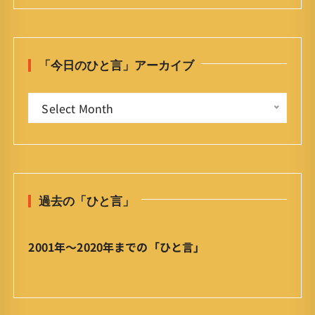
r
c
h
「今日のひと言」アーカイブ
f
o
「
r
Select Month
今
:
日
の
ひ
と
過去の「ひと言」
言
」
ア
2001年〜2020年までの「ひと言」
ー
カ
イ
ブ