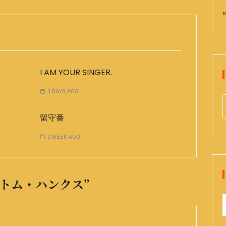
«
I AM YOUR SINGER.
3 DAYS AGO
留守番
r
1 WEEK AGO
c
f
トム・ハンクス
”
r
: