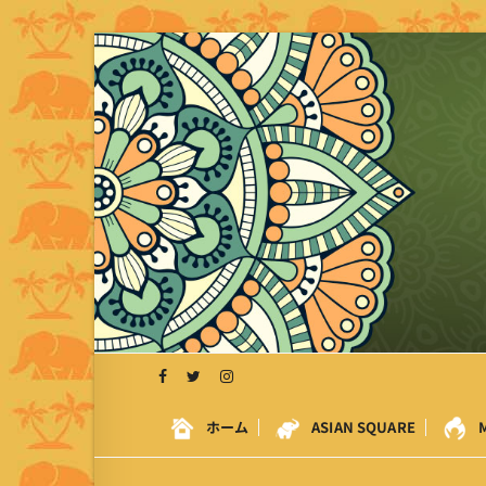
S
k
i
p
t
o
c
o
n
t
e
n
t
ホーム
ASIAN SQUARE