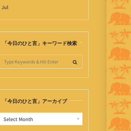
 Jul
「今日のひと言」キーワード検索
S
e
a
h
「今日のひと言」アーカイブ
o
「
Select Month
今
日