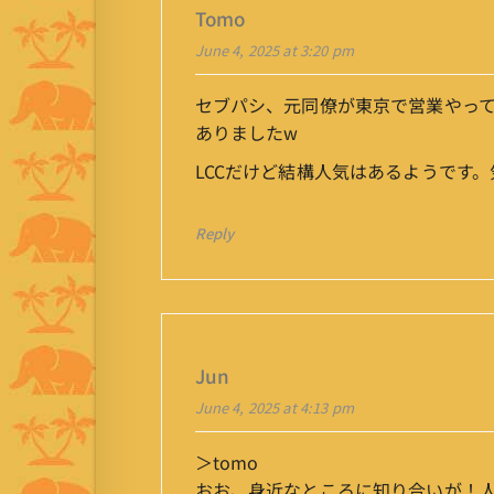
Tomo
June 4, 2025 at 3:20 pm
セブパシ、元同僚が東京で営業やっ
ありましたw
LCCだけど結構人気はあるようです
Reply
Jun
June 4, 2025 at 4:13 pm
＞tomo
おお、身近なところに知り合いが！