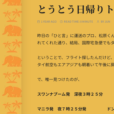
とうとう日帰り
1 YEAR AGO
READ TIME:
0 MINUTE
BY
JUN
昨日の「ひと言」に運送のプロ、松原く
れてくれた通り、結局、国際宅急便でも
ということで、フライト探したんだけど
タイ航空もエアアジアも朝着いて午後に
で、唯一見つけたのが、
スワンナプーム発 深夜３時２５分 
マニラ発 夜７時２５分発 ドンム