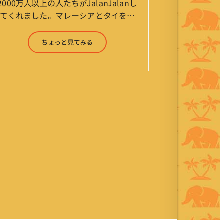
2000万人以上の人たちがJalanJalanし
てくれました。マレーシアとタイを行
ったり来たりしながら「お気楽」をモ
ットーに鼻くそほじりながらやってま
ちょっと見てみる
す。 山森 淳（Jun Yamamori） 生年
月日 ：1959年7月4日(61才) 生ま
れ ：香港(3才まで) 育
ち ：東京杉並(西荻窪) 家
族 ：妻、長男、長女 趣
味 ：写真 スポーツ ：水泳
(浜名湾流古式泳法、競泳平泳
ぎ) テニス、スキー、ロ
ードバイク ソフトボー
ル KLソフトボール
「JalanJalan」「J Bothers」の監
督 BKKソフトボール
「おぼんこぼん 」監督 マレーシア歴：
1991年から31年目 タイ歴 ：