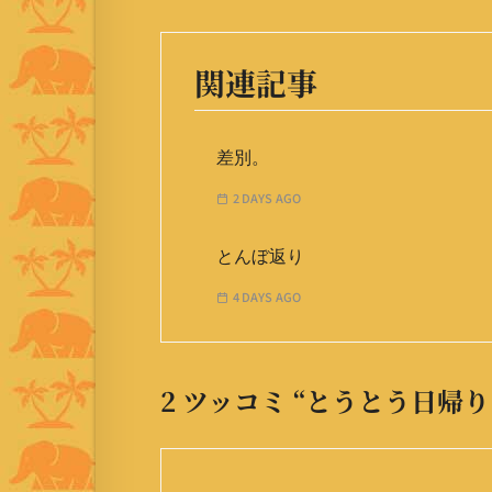
関連記事
差別。
2 DAYS AGO
とんぼ返り
4 DAYS AGO
2 ツッコミ “
とうとう日帰り