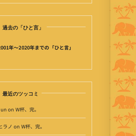
の
ひ
と
過去の「ひと言」
言
」
ア
2001年〜2020年までの「ひと言」
ー
カ
イ
ブ
最近のツッコミ
Jun
on
W杯、完。
ヒラノ
on
W杯、完。